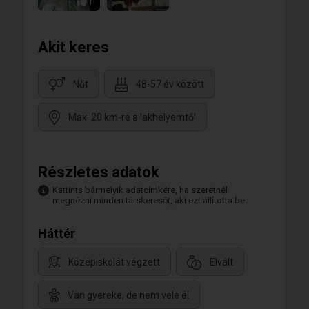
1
Akit keres
Nőt
48-57 év között
Max. 20 km-re a lakhelyemtől
Részletes adatok
Kattints bármelyik adatcímkére, ha szeretnél
megnézni minden társkeresőt, aki ezt állította be.
Háttér
Középiskolát végzett
Elvált
Van gyereke, de nem vele él