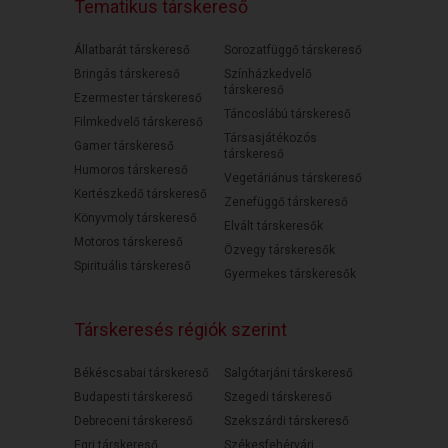
Tematikus társkereső
Állatbarát társkereső
Sorozatfüggő társkereső
Bringás társkereső
Színházkedvelő
társkereső
Ezermester társkereső
Táncoslábú társkereső
Filmkedvelő társkereső
Társasjátékozós
Gamer társkereső
társkereső
Humoros társkereső
Vegetáriánus társkereső
Kertészkedő társkereső
Zenefüggő társkereső
Könyvmoly társkereső
Elvált társkeresők
Motoros társkereső
Özvegy társkeresők
Spirituális társkereső
Gyermekes társkeresők
Társkeresés régiók szerint
Békéscsabai társkereső
Salgótarjáni társkereső
Budapesti társkereső
Szegedi társkereső
Debreceni társkereső
Szekszárdi társkereső
Egri társkereső
Székesfehérvári