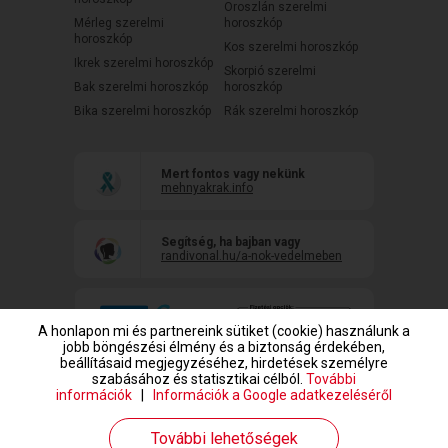
Oroszlán szerelmi
Mérleg szerelmi
horoszkóp
horoszkóp
Kos szerelmi horoszkóp
Ikrek szerelmi horoszkóp
Skorpió szerelmi
Bak szerelmi horoszkóp
horoszkóp
Bika szerelmi horoszkóp
Rák szerelmi horoszkóp
Mert fontos vagy nekünk
mehnyakrak.info
Segítség, ha bajban vagy
randivonal.hu/a-nok-vedelmeben
A honlapon mi és partnereink sütiket (cookie) használunk a
jobb böngészési élmény és a biztonság érdekében,
beállításaid megjegyzéséhez, hirdetések személyre
szabásához és statisztikai célból.
További
információk
|
Információk a Google adatkezeléséről
www.randivonal.hu © Copyright 1999-2026 Dating Central Europe Zrt.
További lehetőségek