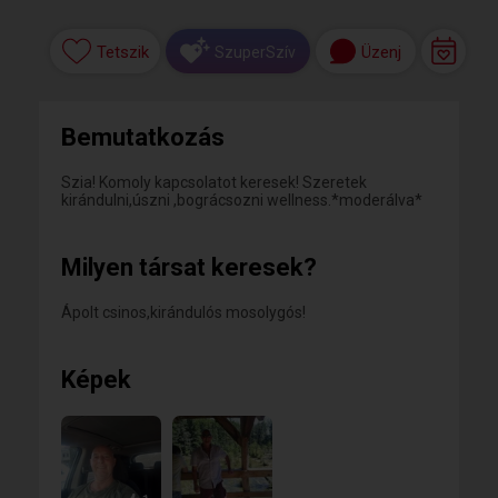
Tetszik
Üzenj
SzuperSzív
Bemutatkozás
Szia! Komoly kapcsolatot keresek! Szeretek
kirándulni,úszni ,bográcsozni wellness.*moderálva*
Milyen társat keresek?
Ápolt csinos,kirándulós mosolygós!
Képek