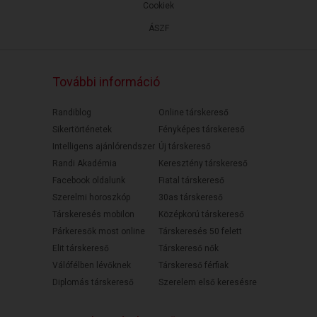
Cookiek
ÁSZF
További információ
Randiblog
Online társkereső
Sikertörténetek
Fényképes társkereső
Intelligens ajánlórendszer
Új társkereső
Randi Akadémia
Keresztény társkereső
Facebook oldalunk
Fiatal társkereső
Szerelmi horoszkóp
30as társkereső
Társkeresés mobilon
Középkorú társkereső
Párkeresők most online
Társkeresés 50 felett
Elit társkereső
Társkereső nők
Válófélben lévőknek
Társkereső férfiak
Diplomás társkereső
Szerelem első keresésre