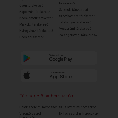
társkereső
Győri társkereső
Szolnoki társkereső
Kaposvári társkereső
Szombathelyi társkereső
Kecskeméti társkereső
Tatabányai társkereső
Miskolci társkereső
Veszprémi társkereső
Nyíregyházi társkereső
Zalaegerszegi társkereső
Pécsi társkereső
Társkereső párhoroszkóp
Halak szerelmi horoszkóp
Szűz szerelmi horoszkóp
Vízöntő szerelmi
Nyilas szerelmi horoszkóp
horoszkóp