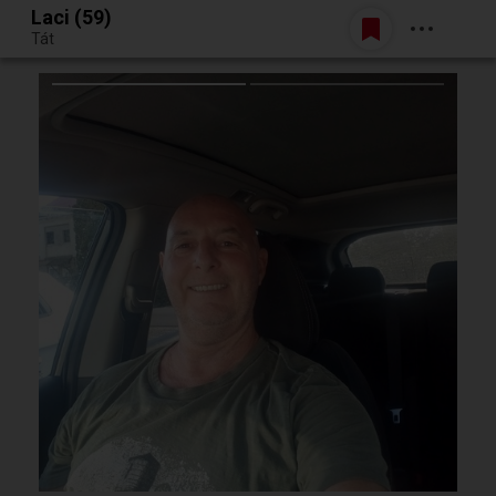
Laci (59)
Belépés
Tát
Egy jó randiból bármi lehet.