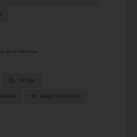
s
 aki ezt állította be.
Özvegy
yereket
Magyar anyanyelvű