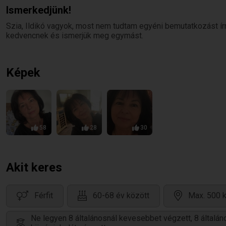
Ismerkedjünk!
Szia, Ildikó vagyok, most nem tudtam egyéni bemutatkozást írni.
kedvencnek és ismerjük meg egymást.
Képek
58
28
30
Akit keres
Férfit
60-68 év között
Max. 500 k
Ne legyen 8 általánosnál kevesebbet végzett, 8 által