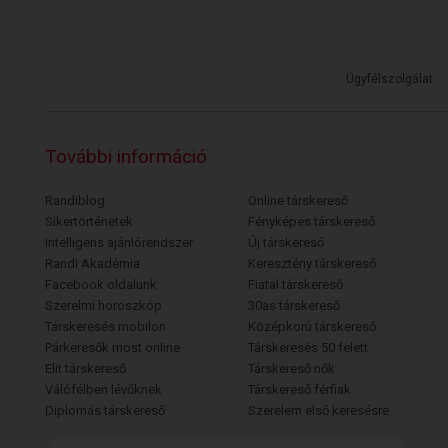
Ügyfélszolgálat
További információ
Randiblog
Online társkereső
Sikertörténetek
Fényképes társkereső
Intelligens ajánlórendszer
Új társkereső
Randi Akadémia
Keresztény társkereső
Facebook oldalunk
Fiatal társkereső
Szerelmi horoszkóp
30as társkereső
Társkeresés mobilon
Középkorú társkereső
Párkeresők most online
Társkeresés 50 felett
Elit társkereső
Társkereső nők
Válófélben lévőknek
Társkereső férfiak
Diplomás társkereső
Szerelem első keresésre