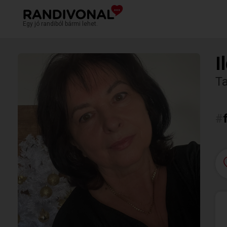
Egy jó randiból bármi lehet.
I
T
#