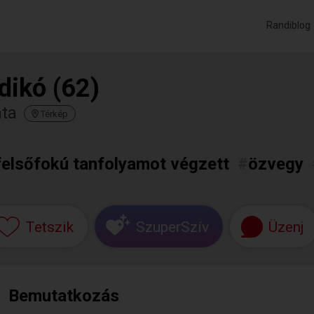
Randiblog
ldikó (62)
ata
Térkép
felsőfokú tanfolyamot végzett
#
özvegy
Tetszik
SzuperSzív
Üzenj
Bemutatkozás