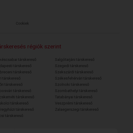
Cookiek
rskeresés régiók szerint
késcsabai társkereső
Salgótarjáni társkereső
dapesti társkereső
Szegedi társkereső
breceni társkereső
Szekszárdi társkereső
i társkereső
Székesfehérvári társkereső
őri társkereső
Szolnoki társkereső
posvári társkereső
Szombathelyi társkereső
cskeméti társkereső
Tatabányai társkereső
skolci társkereső
Veszprémi társkereső
íregyházi társkereső
Zalaegerszegi társkereső
csi társkereső