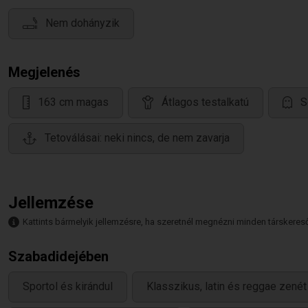
Nem dohányzik
Megjelenés
163 cm magas
Átlagos testalkatú
S
Tetoválásai: neki nincs, de nem zavarja
Jellemzése
Kattints bármelyik jellemzésre, ha szeretnél megnézni minden társkeresőt,
Szabadidejében
Sportol és kirándul
Klasszikus, latin és reggae zenét 