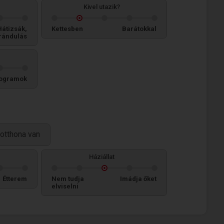
Kivel utazik?
Hátizsák,
Kettesben
Barátokkal
rándulás
ogramok
otthona van
Háziállat
Étterem
Nem tudja
Imádja őket
elviselni