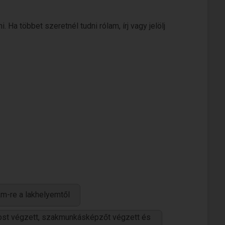
 Ha többet szeretnél tudni rólam, írj vagy jelölj
m-re a lakhelyemtől
ánost végzett, szakmunkásképzőt végzett és