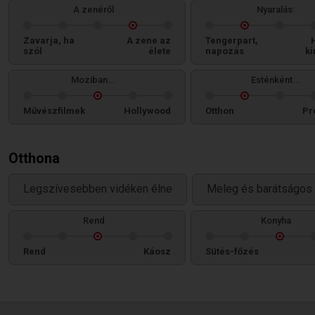
A zenéről
Nyaralás:
Zavarja, ha
A zene az
Tengerpart,
szól
élete
napozás
ki
Moziban...
Esténként...
Művészfilmek
Hollywood
Otthon
Pr
Otthona
Legszívesebben vidéken élne
Meleg és barátságos 
Rend
Konyha
Rend
Káosz
Sütés-főzés