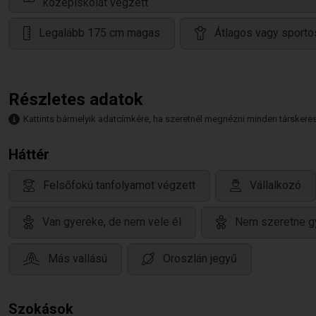
középiskolát végzett
Legalább 175 cm magas
Átlagos vagy sporto
Részletes adatok
Kattints bármelyik adatcímkére, ha szeretnél megnézni minden társkeresőt,
Háttér
Felsőfokú tanfolyamot végzett
Vállalkozó
Van gyereke, de nem vele él
Nem szeretne g
Más vallású
Oroszlán jegyű
Szokások