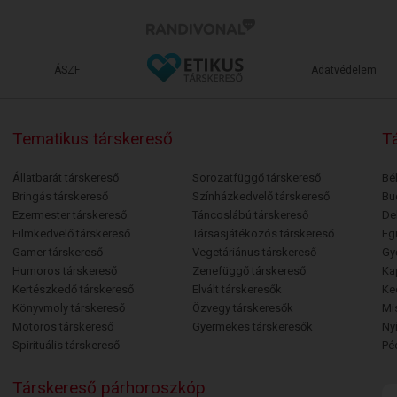
ÁSZF
Adatvédelem
Tematikus társkereső
Tá
Állatbarát társkereső
Sorozatfüggő társkereső
Bé
Bringás társkereső
Színházkedvelő társkereső
Bu
Ezermester társkereső
Táncoslábú társkereső
De
Filmkedvelő társkereső
Társasjátékozós társkereső
Egr
Gamer társkereső
Vegetáriánus társkereső
Gy
Humoros társkereső
Zenefüggő társkereső
Ka
Kertészkedő társkereső
Elvált társkeresők
Ke
Könyvmoly társkereső
Özvegy társkeresők
Mi
Motoros társkereső
Gyermekes társkeresők
Ny
Spirituális társkereső
Pé
Társkereső párhoroszkóp