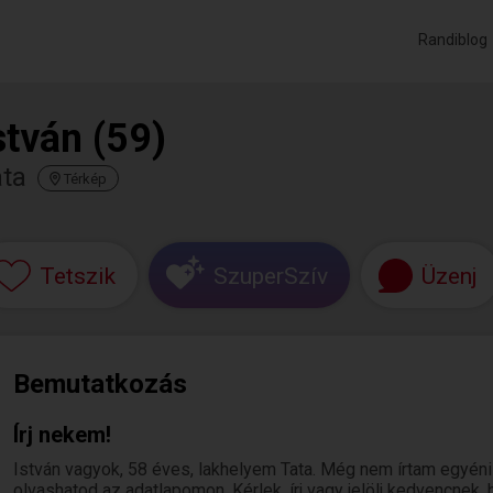
Randiblog
stván (59)
ata
Térkép
Tetszik
SzuperSzív
Üzenj
Bemutatkozás
Írj nekem!
István vagyok, 58 éves, lakhelyem Tata. Még nem írtam egyén
olvashatod az adatlapomon. Kérlek, írj vagy jelölj kedvencnek,