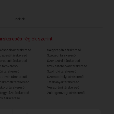
Cookiek
rskeresés régiók szerint
késcsabai társkereső
Salgótarjáni társkereső
dapesti társkereső
Szegedi társkereső
breceni társkereső
Szekszárdi társkereső
i társkereső
Székesfehérvári társkereső
őri társkereső
Szolnoki társkereső
posvári társkereső
Szombathelyi társkereső
cskeméti társkereső
Tatabányai társkereső
skolci társkereső
Veszprémi társkereső
íregyházi társkereső
Zalaegerszegi társkereső
csi társkereső