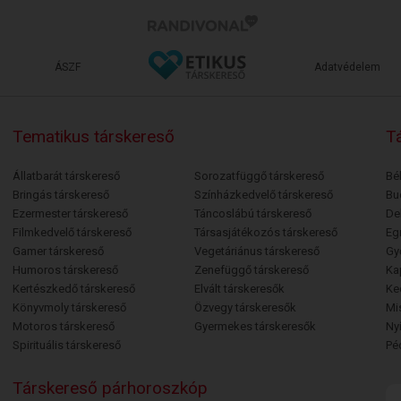
ÁSZF
Adatvédelem
Tematikus társkereső
Tá
Állatbarát társkereső
Sorozatfüggő társkereső
Bé
Bringás társkereső
Színházkedvelő társkereső
Bu
Ezermester társkereső
Táncoslábú társkereső
De
Filmkedvelő társkereső
Társasjátékozós társkereső
Egr
Gamer társkereső
Vegetáriánus társkereső
Gy
Humoros társkereső
Zenefüggő társkereső
Ka
Kertészkedő társkereső
Elvált társkeresők
Ke
Könyvmoly társkereső
Özvegy társkeresők
Mi
Motoros társkereső
Gyermekes társkeresők
Ny
Spirituális társkereső
Pé
Társkereső párhoroszkóp