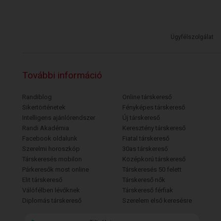
Ügyfélszolgálat
További információ
Randiblog
Online társkereső
Sikertörténetek
Fényképes társkereső
Intelligens ajánlórendszer
Új társkereső
Randi Akadémia
Keresztény társkereső
Facebook oldalunk
Fiatal társkereső
Szerelmi horoszkóp
30as társkereső
Társkeresés mobilon
Középkorú társkereső
Párkeresők most online
Társkeresés 50 felett
Elit társkereső
Társkereső nők
Válófélben lévőknek
Társkereső férfiak
Diplomás társkereső
Szerelem első keresésre