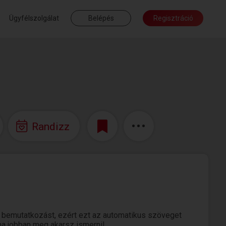
Ügyfélszolgálat
Belépés
Regisztráció
Randizz
i bemutatkozást, ezért ezt az automatikus szöveget
 ha jobban meg akarsz ismerni!