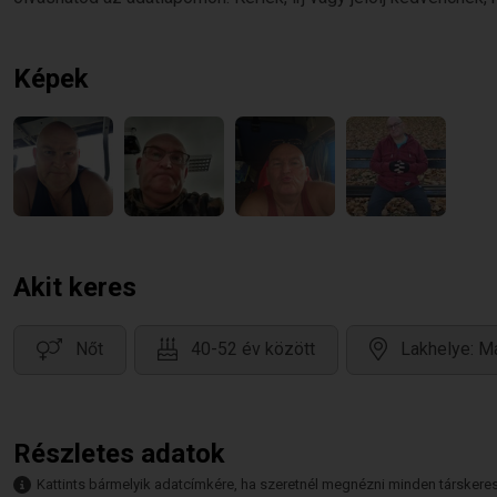
Képek
Akit keres
Nőt
40-52 év között
Lakhelye: M
Részletes adatok
Kattints bármelyik adatcímkére, ha szeretnél megnézni minden társkeresőt,