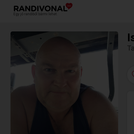
Egy jó randiból bármi lehet.
I
T