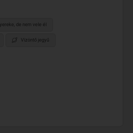
yereke, de nem vele él
Vízöntő jegyű