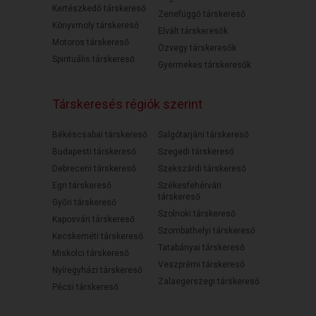
Kertészkedő társkereső
Zenefüggő társkereső
Könyvmoly társkereső
Elvált társkeresők
Motoros társkereső
Özvegy társkeresők
Spirituális társkereső
Gyermekes társkeresők
Társkeresés régiók szerint
Békéscsabai társkereső
Salgótarjáni társkereső
Budapesti társkereső
Szegedi társkereső
Debreceni társkereső
Szekszárdi társkereső
Egri társkereső
Székesfehérvári
társkereső
Győri társkereső
Szolnoki társkereső
Kaposvári társkereső
Szombathelyi társkereső
Kecskeméti társkereső
Tatabányai társkereső
Miskolci társkereső
Veszprémi társkereső
Nyíregyházi társkereső
Zalaegerszegi társkereső
Pécsi társkereső