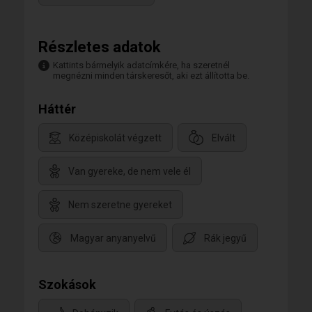
Részletes adatok
Kattints bármelyik adatcímkére, ha szeretnél
megnézni minden társkeresőt, aki ezt állította be.
Háttér
Középiskolát végzett
Elvált
Van gyereke, de nem vele él
Nem szeretne gyereket
Magyar anyanyelvű
Rák jegyű
Szokások