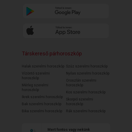
Társkereső párhoroszkóp
Halak szerelmi horoszkóp
Szűz szerelmi horoszkóp
Vízöntő szerelmi
Nyilas szerelmi horoszkóp
horoszkóp
Oroszlán szerelmi
Mérleg szerelmi
horoszkóp
horoszkóp
Kos szerelmi horoszkóp
Ikrek szerelmi horoszkóp
Skorpió szerelmi
Bak szerelmi horoszkóp
horoszkóp
Bika szerelmi horoszkóp
Rák szerelmi horoszkóp
Mert fontos vagy nekünk