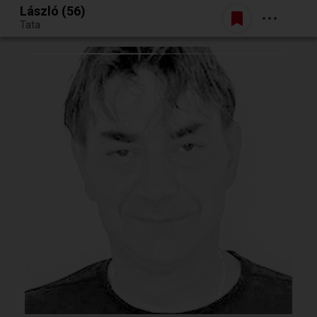
László (56)
Belépés
Tata
Egy jó randiból bármi lehet.