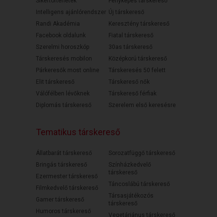
Sikertörténetek
Fényképes társkereső
Intelligens ajánlórendszer
Új társkereső
Randi Akadémia
Keresztény társkereső
Facebook oldalunk
Fiatal társkereső
Szerelmi horoszkóp
30as társkereső
Társkeresés mobilon
Középkorú társkereső
Párkeresők most online
Társkeresés 50 felett
Elit társkereső
Társkereső nők
Válófélben lévőknek
Társkereső férfiak
Diplomás társkereső
Szerelem első keresésre
Tematikus társkereső
Állatbarát társkereső
Sorozatfüggő társkereső
Bringás társkereső
Színházkedvelő
társkereső
Ezermester társkereső
Táncoslábú társkereső
Filmkedvelő társkereső
Társasjátékozós
Gamer társkereső
társkereső
Humoros társkereső
Vegetáriánus társkereső