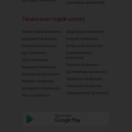
Spirituális társkereső
Gyermekes társkeresők
Társkeresés régiók szerint
Békéscsabai társkereső
Salgótarjáni társkereső
Budapesti társkereső
Szegedi társkereső
Debreceni társkereső
Szekszárdi társkereső
Egri társkereső
Székesfehérvári
társkereső
Győri társkereső
Szolnoki társkereső
Kaposvári társkereső
Szombathelyi társkereső
Kecskeméti társkereső
Tatabányai társkereső
Miskolci társkereső
Veszprémi társkereső
Nyíregyházi társkereső
Zalaegerszegi társkereső
Pécsi társkereső