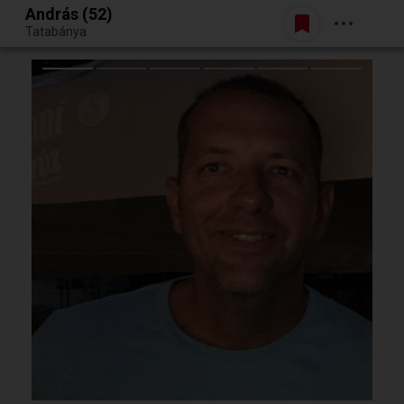
András (52)
Belépés
Tatabánya
Egy jó randiból bármi lehet.