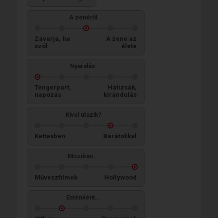
A zenéről
Zavarja, ha
A zene az
szól
élete
Nyaralás:
Tengerpart,
Hátizsák,
napozás
kirándulás
Kivel utazik?
Kettesben
Barátokkal
Moziban...
Művészfilmek
Hollywood
Esténként...