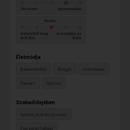
Tervezés
Spontaneitás
Munka
Valamiből meg
A munkája az
kell élni
élete
Életmódja
Balatonimádó
Bringás
Ezermester
Partiarc
Sportos
Szabadidejében
Sportol, kirándul és vezet
Pop zenét hallgat