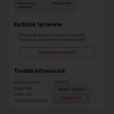
Nem tudja
Imádja őket
elviselni
Kettőtök története
Regisztrálj most és ismerkedj meg vele!
Írd meg a saját szerelmes történetedet!
Megtalálom a párom
További információk
Randiazonosító:
3945652
Regisztrált:
Belépve láthatod
Online volt:
Regisztrálok
Olvasatlan üzenetei: