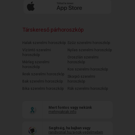
Társkereső párhoroszkóp
Halak szerelmi horoszkóp
Szűz szerelmi horoszkóp
Vízöntő szerelmi
Nyilas szerelmi horoszkóp
horoszkóp
Oroszlán szerelmi
Mérleg szerelmi
horoszkóp
horoszkóp
Kos szerelmi horoszkóp
Ikrek szerelmi horoszkóp
Skorpió szerelmi
Bak szerelmi horoszkóp
horoszkóp
Bika szerelmi horoszkóp
Rák szerelmi horoszkóp
Mert fontos vagy nekünk
mehnyakrak.info
Segítség, ha bajban vagy
randivonal.hu/a-nok-vedelmeben