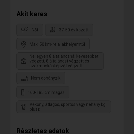
Akit keres
Nőt
37-50 év között
Max. 50 km-re a lakhelyemtől
Ne legyen 8 általánosnál kevesebbet
végzett, 8 általánost végzett és
szakmunkásképzőt végzett
Nem dohányzik
160-185 cm magas
Vékony, átlagos, sportos vagy néhány kg
plusz
Részletes adatok