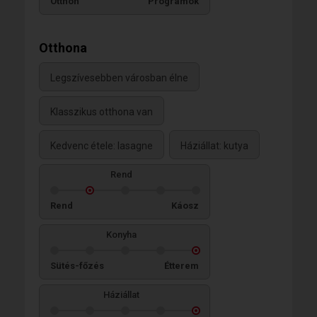
Otthon
Programok
Otthona
Legszívesebben városban élne
Klasszikus otthona van
Kedvenc étele: lasagne
Háziállat: kutya
Rend
Rend
Káosz
Konyha
Sütés-főzés
Étterem
Háziállat