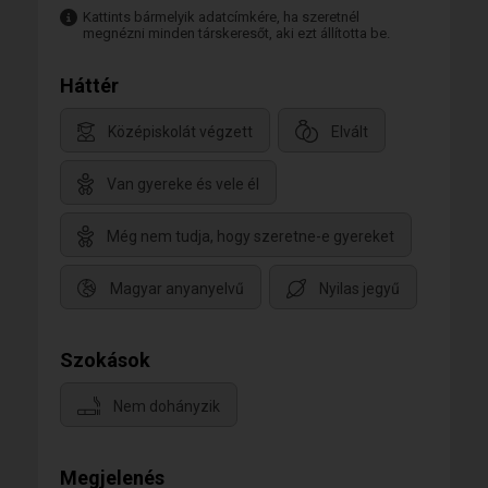
Kattints bármelyik adatcímkére, ha szeretnél
megnézni minden társkeresőt, aki ezt állította be.
Háttér
Középiskolát végzett
Elvált
Van gyereke és vele él
Még nem tudja, hogy szeretne-e gyereket
Magyar anyanyelvű
Nyilas jegyű
Szokások
Nem dohányzik
Megjelenés