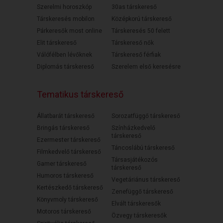
Szerelmi horoszkóp
30as társkereső
Társkeresés mobilon
Középkorú társkereső
Párkeresők most online
Társkeresés 50 felett
Elit társkereső
Társkereső nők
Válófélben lévőknek
Társkereső férfiak
Diplomás társkereső
Szerelem első keresésre
Tematikus társkereső
Állatbarát társkereső
Sorozatfüggő társkereső
Bringás társkereső
Színházkedvelő
társkereső
Ezermester társkereső
Táncoslábú társkereső
Filmkedvelő társkereső
Társasjátékozós
Gamer társkereső
társkereső
Humoros társkereső
Vegetáriánus társkereső
Kertészkedő társkereső
Zenefüggő társkereső
Könyvmoly társkereső
Elvált társkeresők
Motoros társkereső
Özvegy társkeresők