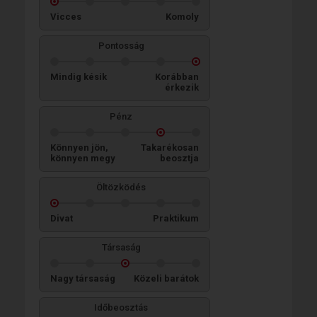
Vicces
Komoly
Pontosság
Mindig késik
Korábban
érkezik
Pénz
Könnyen jön,
Takarékosan
könnyen megy
beosztja
Öltözködés
Divat
Praktikum
Társaság
Nagy társaság
Közeli barátok
Időbeosztás