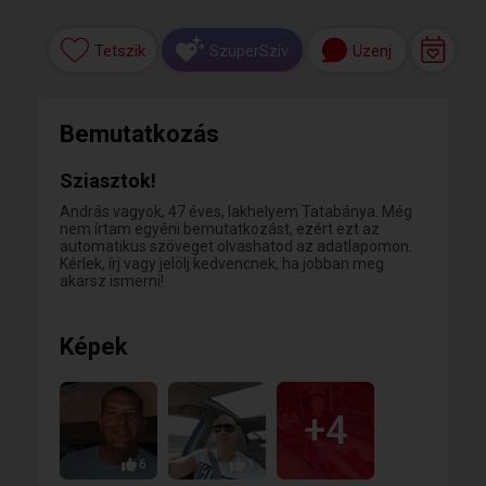
Tetszik
Üzenj
SzuperSzív
Bemutatkozás
Sziasztok!
András vagyok, 47 éves, lakhelyem Tatabánya. Még
nem írtam egyéni bemutatkozást, ezért ezt az
automatikus szöveget olvashatod az adatlapomon.
Kérlek, írj vagy jelölj kedvencnek, ha jobban meg
akarsz ismerni!
Képek
+4
6
1