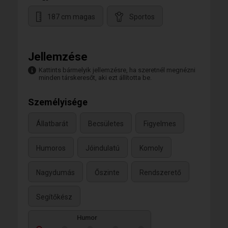
187 cm magas
Sportos
Jellemzése
Kattints bármelyik jellemzésre, ha szeretnél megnézni
minden társkeresőt, aki ezt állította be.
Személyisége
Állatbarát
Becsületes
Figyelmes
Humoros
Jóindulatú
Komoly
Nagydumás
Őszinte
Rendszerető
Segítőkész
Humor