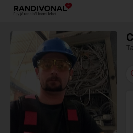
Egy jó randiból bármi lehet.
C
T