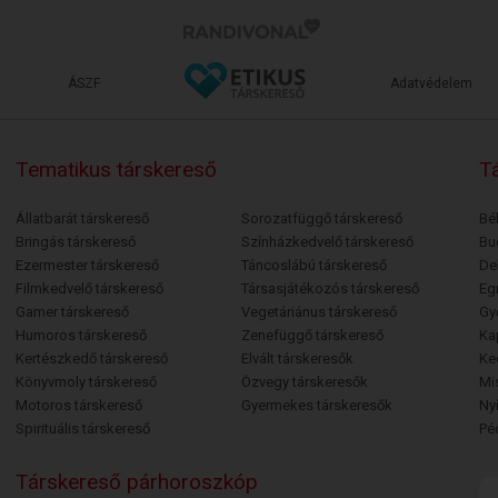
ÁSZF
Adatvédelem
Tematikus társkereső
Tá
Állatbarát társkereső
Sorozatfüggő társkereső
Bé
Bringás társkereső
Színházkedvelő társkereső
Bu
Ezermester társkereső
Táncoslábú társkereső
De
Filmkedvelő társkereső
Társasjátékozós társkereső
Egr
Gamer társkereső
Vegetáriánus társkereső
Gy
Humoros társkereső
Zenefüggő társkereső
Ka
Kertészkedő társkereső
Elvált társkeresők
Ke
Könyvmoly társkereső
Özvegy társkeresők
Mi
Motoros társkereső
Gyermekes társkeresők
Ny
Spirituális társkereső
Pé
Társkereső párhoroszkóp