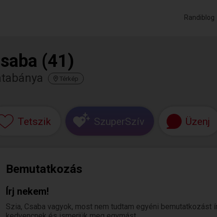
Randiblog
saba (41)
atabánya
Térkép
Tetszik
SzuperSzív
Üzenj
Bemutatkozás
Írj nekem!
Szia, Csaba vagyok, most nem tudtam egyéni bemutatkozást írni.
kedvencnek és ismerjük meg egymást.