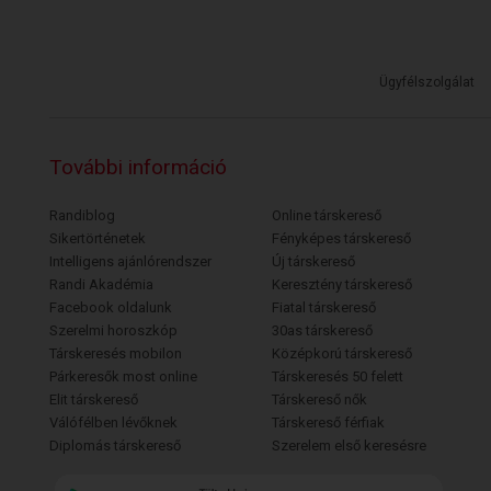
Ügyfélszolgálat
További információ
Randiblog
Online társkereső
Sikertörténetek
Fényképes társkereső
Intelligens ajánlórendszer
Új társkereső
Randi Akadémia
Keresztény társkereső
Facebook oldalunk
Fiatal társkereső
Szerelmi horoszkóp
30as társkereső
Társkeresés mobilon
Középkorú társkereső
Párkeresők most online
Társkeresés 50 felett
Elit társkereső
Társkereső nők
Válófélben lévőknek
Társkereső férfiak
Diplomás társkereső
Szerelem első keresésre