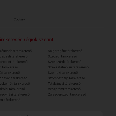
Cookiek
rskeresés régiók szerint
késcsabai társkereső
Salgótarjáni társkereső
dapesti társkereső
Szegedi társkereső
breceni társkereső
Szekszárdi társkereső
i társkereső
Székesfehérvári társkereső
őri társkereső
Szolnoki társkereső
posvári társkereső
Szombathelyi társkereső
cskeméti társkereső
Tatabányai társkereső
skolci társkereső
Veszprémi társkereső
íregyházi társkereső
Zalaegerszegi társkereső
csi társkereső