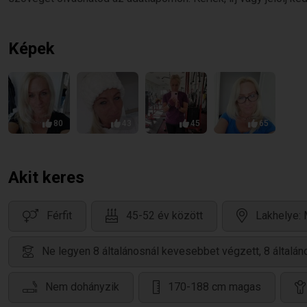
Képek
80
43
45
65
Akit keres
Férfit
45-52 év között
Lakhelye:
Ne legyen 8 általánosnál kevesebbet végzett, 8 által
Nem dohányzik
170-188 cm magas