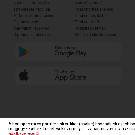
Szerelmi horoszkóp
30as társkereső
Társkeresés mobilon
Középkorú társkereső
Párkeresők most online
Társkeresés 50 felett
Elit társkereső
Társkereső nők
Válófélben lévőknek
Társkereső férfiak
Diplomás társkereső
Szerelem első keresésre
A honlapon mi és partnereink sütiket (cookie) használunk a jobb b
megjegyzéséhez, hirdetések személyre szabásához és statisztikai
adatkezeléséről