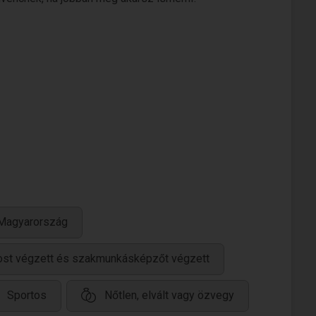
 Magyarország
ánost végzett és szakmunkásképzőt végzett
Sportos
Nőtlen, elvált vagy özvegy