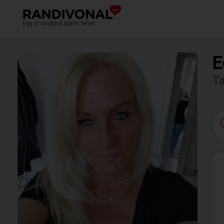
Egy jó randiból bármi lehet.
E
T