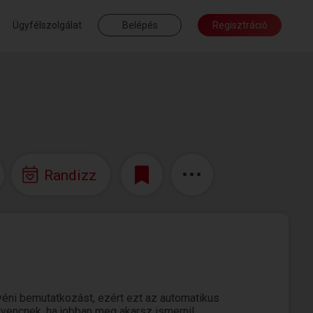
Ügyfélszolgálat
Belépés
Regisztráció
Randizz
yéni bemutatkozást, ezért ezt az automatikus
edvencnek, ha jobban meg akarsz ismerni!