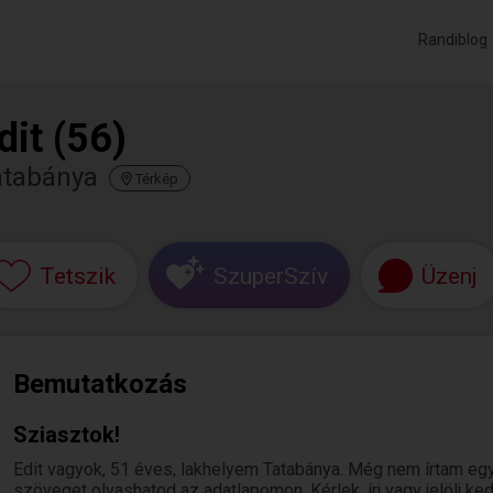
Randiblog
dit (56)
atabánya
Térkép
Tetszik
SzuperSzív
Üzenj
Bemutatkozás
Sziasztok!
Edit vagyok, 51 éves, lakhelyem Tatabánya. Még nem írtam eg
szöveget olvashatod az adatlapomon. Kérlek, írj vagy jelölj k