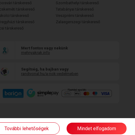
posvári társkereső
Szombathelyi társkereső
cskeméti társkereső
Tatabányai társkereső
skolci társkereső
Veszprémi társkereső
íregyházi társkereső
Zalaegerszegi társkereső
csi társkereső
Mert fontos vagy nekünk
mehnyakrak.info
Segítség, ha bajban vagy
randivonal.hu/a-nok-vedelmeben
További lehetőségek
Mindet elfogadom