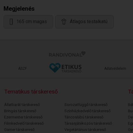
Megjelenés
165 cm magas
Átlagos testalkatú
ÁSZF
Adatvédelem
Tematikus társkereső
Tá
Állatbarát társkereső
Sorozatfüggő társkereső
Bé
Bringás társkereső
Színházkedvelő társkereső
Bu
Ezermester társkereső
Táncoslábú társkereső
De
Filmkedvelő társkereső
Társasjátékozós társkereső
Egr
Gamer társkereső
Vegetáriánus társkereső
Gy