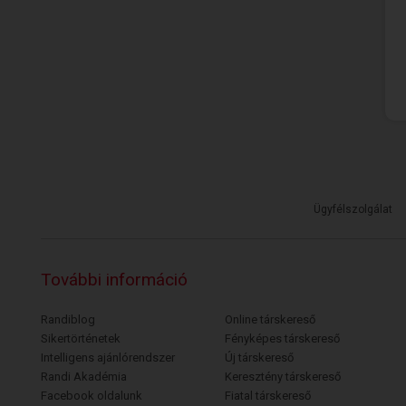
Ügyfélszolgálat
További információ
Randiblog
Online társkereső
Sikertörténetek
Fényképes társkereső
Intelligens ajánlórendszer
Új társkereső
Randi Akadémia
Keresztény társkereső
Facebook oldalunk
Fiatal társkereső