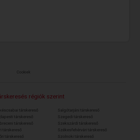
Cookiek
rskeresés régiók szerint
késcsabai társkereső
Salgótarjáni társkereső
dapesti társkereső
Szegedi társkereső
breceni társkereső
Szekszárdi társkereső
i társkereső
Székesfehérvári társkereső
őri társkereső
Szolnoki társkereső