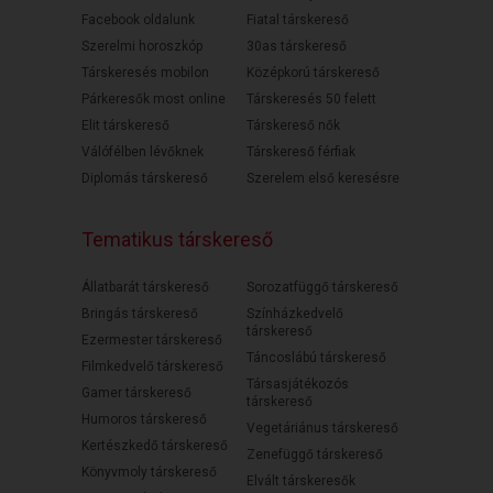
Facebook oldalunk
Fiatal társkereső
Szerelmi horoszkóp
30as társkereső
Társkeresés mobilon
Középkorú társkereső
Párkeresők most online
Társkeresés 50 felett
Elit társkereső
Társkereső nők
Válófélben lévőknek
Társkereső férfiak
Diplomás társkereső
Szerelem első keresésre
Tematikus társkereső
Állatbarát társkereső
Sorozatfüggő társkereső
Bringás társkereső
Színházkedvelő
társkereső
Ezermester társkereső
Táncoslábú társkereső
Filmkedvelő társkereső
Társasjátékozós
Gamer társkereső
társkereső
Humoros társkereső
Vegetáriánus társkereső
Kertészkedő társkereső
Zenefüggő társkereső
Könyvmoly társkereső
Elvált társkeresők