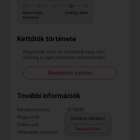
Nem tudja
Imádja őket
elviselni
Kettőtök története
Regisztrálj most és ismerkedj meg vele!
Írd meg a saját szerelmes történetedet!
Megtalálom a párom
További információk
Randiazonosító:
4278689
Regisztrált:
Belépve láthatod
Online volt:
Regisztrálok
Olvasatlan üzenetei: