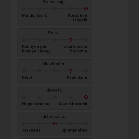
Pontosság
Mindig késik
Korábban
érkezik
Pénz
Könnyen jön,
Takarékosan
könnyen megy
beosztja
Öltözködés
Divat
Praktikum
Társaság
Nagy társaság
Közeli barátok
Időbeosztás
Tervezés
Spontaneitás