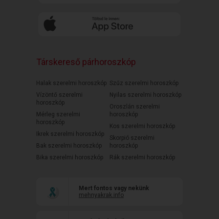
Társkereső párhoroszkóp
Halak szerelmi horoszkóp
Szűz szerelmi horoszkóp
Vízöntő szerelmi
Nyilas szerelmi horoszkóp
horoszkóp
Oroszlán szerelmi
Mérleg szerelmi
horoszkóp
horoszkóp
Kos szerelmi horoszkóp
Ikrek szerelmi horoszkóp
Skorpió szerelmi
Bak szerelmi horoszkóp
horoszkóp
Bika szerelmi horoszkóp
Rák szerelmi horoszkóp
Mert fontos vagy nekünk
mehnyakrak.info