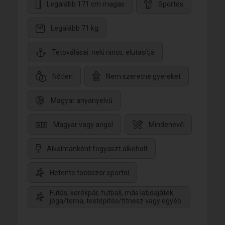
Legalább 171 cm magas
Sportos
Legalább 71 kg
Tetoválásai: neki nincs, elutasítja
Nőtlen
Nem szeretne gyereket
Magyar anyanyelvű
Magyar vagy angol
Mindenevő
Alkalmanként fogyaszt alkoholt
Hetente többször sportol
Futás, kerékpár, futball, más labdajáték,
jóga/torna, testépítés/fitnesz vagy egyéb