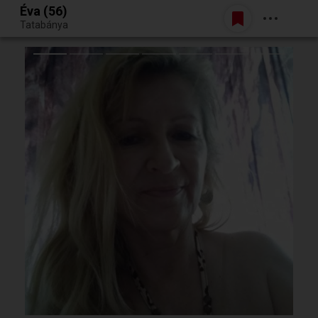
Éva (56)
Belépés
Tatabánya
Egy jó randiból bármi lehet.