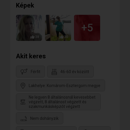
Képek
+5
38
30
Akit keres
Férfit
46-60 év között
Lakhelye: Komárom-Esztergom megye
Ne legyen 8 általánosnál kevesebbet
végzett, 8 általánost végzett és
szakmunkásképzőt végzett
Nem dohányzik