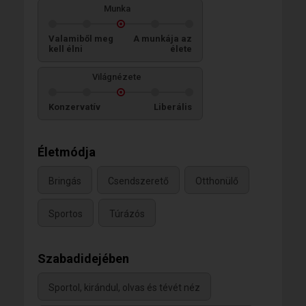
Munka
Valamiből meg
A munkája az
kell élni
élete
Világnézete
Konzervatív
Liberális
Életmódja
Bringás
Csendszerető
Otthonülő
Sportos
Túrázós
Szabadidejében
Sportol, kirándul, olvas és tévét néz