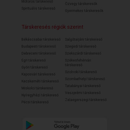
Motoros társkereső
Özvegy társkeresők
Spirituális társkereső
Gyermekes társkeresők
Társkeresés régiók szerint
Békéscsabai társkereső
Salgótarjáni társkereső
Budapesti társkereső
Szegedi társkereső
Debreceni társkereső
Szekszárdi társkereső
Egri társkereső
Székesfehérvári
társkereső
Győri társkereső
Szolnoki társkereső
Kaposvári társkereső
Szombathelyi társkereső
Kecskeméti társkereső
Tatabányai társkereső
Miskolci társkereső
Veszprémi társkereső
Nyíregyházi társkereső
Zalaegerszegi társkereső
Pécsi társkereső