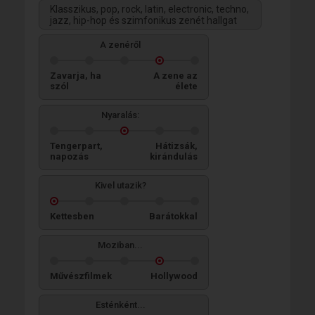
Klasszikus, pop, rock, latin, electronic, techno,
jazz, hip-hop és szimfonikus zenét hallgat
A zenéről
Zavarja, ha
A zene az
szól
élete
Nyaralás:
Tengerpart,
Hátizsák,
napozás
kirándulás
Kivel utazik?
Kettesben
Barátokkal
Moziban...
Művészfilmek
Hollywood
Esténként...