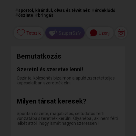
#
sportol, kirándul, olvas és tévét néz
#
érdeklődő
#
őszinte
#
bringás
Tetszik
Üzenj
SzuperSzív
Bemutatkozás
Szeretni és szeretve lenni!
Őszinte, kölcsönös bizalmon alapuló ,szeretetteljes
kapcsolatban szeretnék élni.
Milyen társat keresek?
Spontán őszinte, magabiztos, céltudatos férfi
vonzatába szeretnék kerülni. Olyanéba , aki nem félti
lelkét attól , hogy ismét nagyon szeressen !