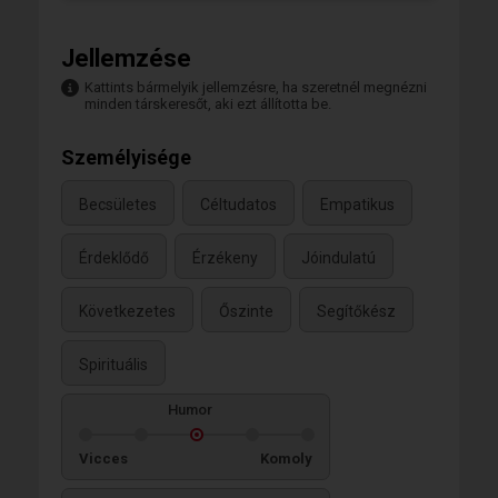
Jellemzése
Kattints bármelyik jellemzésre, ha szeretnél megnézni
minden társkeresőt, aki ezt állította be.
Személyisége
Becsületes
Céltudatos
Empatikus
Érdeklődő
Érzékeny
Jóindulatú
Következetes
Őszinte
Segítőkész
Spirituális
Humor
Vicces
Komoly