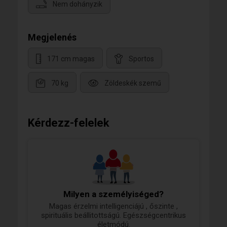
Nem dohányzik
Megjelenés
171 cm magas
Sportos
70 kg
Zöldeskék szemű
Kérdezz-felelek
Milyen a személyiséged?
Magas érzelmi intelligenciájú , őszinte ,
spirituális beállitottságú. Egészségcentrikus
életmódú.