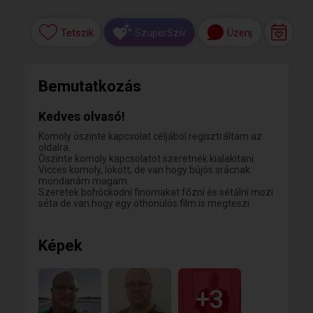
Tetszik
Üzenj
SzuperSzív
Bemutatkozás
Kedves olvasó!
Komoly öszinte kapcsolat céljából regisztráltam az
oldalra.
Öszinte komoly kapcsolatot szeretnék kialakitani.
Vicces komoly, lökött, de van hogy bújós srácnak
mondanám magam
Szeretek bohóckodni finomakat főzni és sétálni mozi
séta de van hogy egy othonülös film is megteszi.
Képek
+3