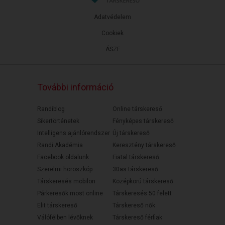
Adatvédelem
Cookiek
ÁSZF
További információ
Randiblog
Online társkereső
Sikertörténetek
Fényképes társkereső
Intelligens ajánlórendszer
Új társkereső
Randi Akadémia
Keresztény társkereső
Facebook oldalunk
Fiatal társkereső
Szerelmi horoszkóp
30as társkereső
Társkeresés mobilon
Középkorú társkereső
Párkeresők most online
Társkeresés 50 felett
Elit társkereső
Társkereső nők
Válófélben lévőknek
Társkereső férfiak