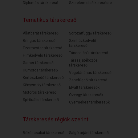
Diplomás társkereső
Szerelem első keresésre
Tematikus társkereső
Állatbarát társkereső
Sorozatfüggő társkereső
Bringás társkereső
Színházkedvelő
társkereső
Ezermester társkereső
Táncoslábú társkereső
Filmkedvelő társkereső
Társasjátékozós
Gamer társkereső
társkereső
Humoros társkereső
Vegetáriánus társkereső
Kertészkedő társkereső
Zenefüggő társkereső
Könyvmoly társkereső
Elvált társkeresők
Motoros társkereső
Özvegy társkeresők
Spirituális társkereső
Gyermekes társkeresők
Társkeresés régiók szerint
Békéscsabai társkereső
Salgótarjáni társkereső