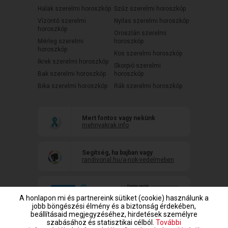
Halak szerelmi horoszkóp
Szűz szerelmi horoszkóp
Vízöntő szerelmi
Nyilas szerelmi horoszkóp
horoszkóp
Oroszlán szerelmi
Mérleg szerelmi
horoszkóp
horoszkóp
Kos szerelmi horoszkóp
Ikrek szerelmi horoszkóp
Skorpió szerelmi
Bak szerelmi horoszkóp
horoszkóp
Bika szerelmi horoszkóp
Rák szerelmi horoszkóp
Mert fontos vagy nekünk
mehnyakrak.info
Segítség, ha bajban vagy
randivonal.hu/a-nok-vedelmeben
A honlapon mi és partnereink sütiket (cookie) használunk a
jobb böngészési élmény és a biztonság érdekében,
beállításaid megjegyzéséhez, hirdetések személyre
szabásához és statisztikai célból.
További