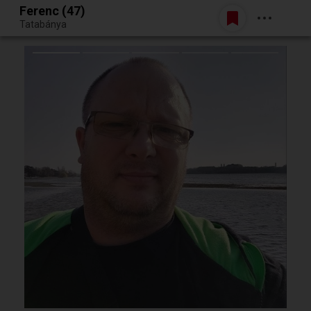
Ferenc (47)
Belépés
Tatabánya
Egy jó randiból bármi lehet.