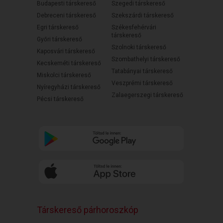
Budapesti társkereső
Szegedi társkereső
Debreceni társkereső
Szekszárdi társkereső
Egri társkereső
Székesfehérvári
társkereső
Győri társkereső
Szolnoki társkereső
Kaposvári társkereső
Szombathelyi társkereső
Kecskeméti társkereső
Tatabányai társkereső
Miskolci társkereső
Veszprémi társkereső
Nyíregyházi társkereső
Zalaegerszegi társkereső
Pécsi társkereső
Társkereső párhoroszkóp