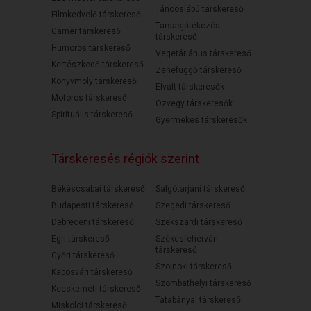
Táncoslábú társkereső
Filmkedvelő társkereső
Társasjátékozós
Gamer társkereső
társkereső
Humoros társkereső
Vegetáriánus társkereső
Kertészkedő társkereső
Zenefüggő társkereső
Könyvmoly társkereső
Elvált társkeresők
Motoros társkereső
Özvegy társkeresők
Spirituális társkereső
Gyermekes társkeresők
Társkeresés régiók szerint
Békéscsabai társkereső
Salgótarjáni társkereső
Budapesti társkereső
Szegedi társkereső
Debreceni társkereső
Szekszárdi társkereső
Egri társkereső
Székesfehérvári
társkereső
Győri társkereső
Szolnoki társkereső
Kaposvári társkereső
Szombathelyi társkereső
Kecskeméti társkereső
Tatabányai társkereső
Miskolci társkereső