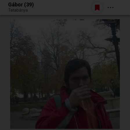
Gábor (39)
Belépés
Tatabánya
Egy jó randiból bármi lehet.