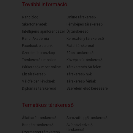
További információ
Randiblog
Online társkereső
Sikertörténetek
Fényképes társkereső
Intelligens ajánlórendszer
Új társkereső
Randi Akadémia
Keresztény társkereső
Facebook oldalunk
Fiatal társkereső
Szerelmi horoszkóp
30as társkereső
Társkeresés mobilon
Középkorú társkereső
Párkeresők most online
Társkeresés 50 felett
Elit társkereső
Társkereső nők
Válófélben lévőknek
Társkereső férfiak
Diplomás társkereső
Szerelem első keresésre
Tematikus társkereső
Állatbarát társkereső
Sorozatfüggő társkereső
Bringás társkereső
Színházkedvelő
társkereső
Ezermester társkereső