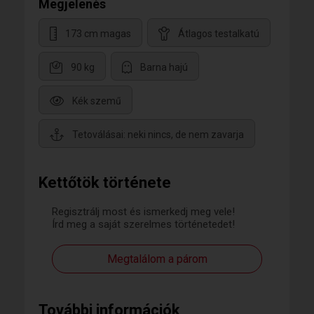
Megjelenés
173 cm magas
Átlagos testalkatú
90 kg
Barna hajú
Kék szemű
Tetoválásai: neki nincs, de nem zavarja
Kettőtök története
Regisztrálj most és ismerkedj meg vele!
Írd meg a saját szerelmes történetedet!
Megtalálom a párom
További információk