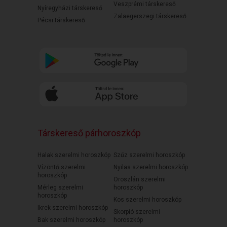
Veszprémi társkereső
Nyíregyházi társkereső
Zalaegerszegi társkereső
Pécsi társkereső
Társkereső párhoroszkóp
Halak szerelmi horoszkóp
Szűz szerelmi horoszkóp
Vízöntő szerelmi
Nyilas szerelmi horoszkóp
horoszkóp
Oroszlán szerelmi
Mérleg szerelmi
horoszkóp
horoszkóp
Kos szerelmi horoszkóp
Ikrek szerelmi horoszkóp
Skorpió szerelmi
Bak szerelmi horoszkóp
horoszkóp