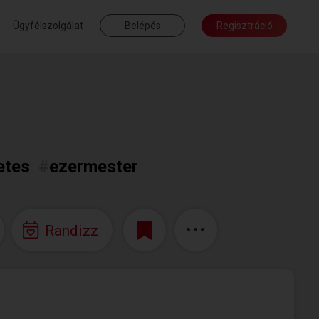
Ügyfélszolgálat
Belépés
Regisztráció
etes
#
ezermester
Randizz