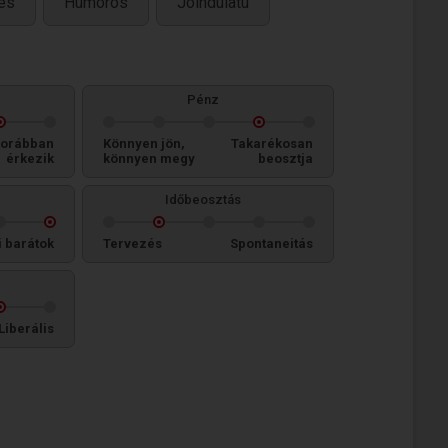
es
Humoros
Jóindulatú
Pénz
orábban
Könnyen jön,
Takarékosan
érkezik
könnyen megy
beosztja
Időbeosztás
i barátok
Tervezés
Spontaneitás
Liberális