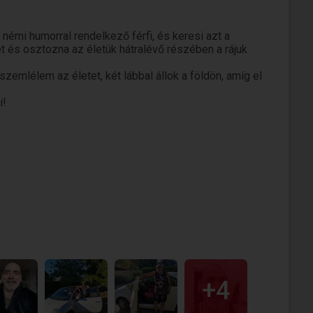
némi humorral rendelkező férfi, és keresi azt a
t és osztozna az életük hátralévő részében a rájuk
zemlélem az életet, két lábbal állok a földön, amíg el
i!
+4