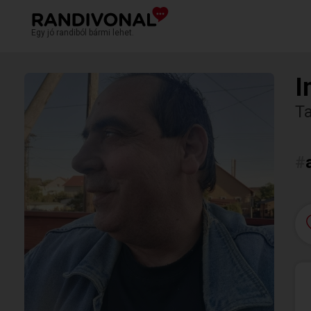
Egy jó randiból bármi lehet.
I
T
#