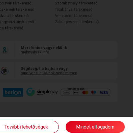
posvári társkereső
Szombathelyi társkereső
cskeméti társkereső
Tatabányai társkereső
skolci társkereső
Veszprémi társkereső
íregyházi társkereső
Zalaegerszegi társkereső
csi társkereső
Mert fontos vagy nekünk
mehnyakrak.info
Segítség, ha bajban vagy
randivonal.hu/a-nok-vedelmeben
További lehetőségek
Mindet elfogadom