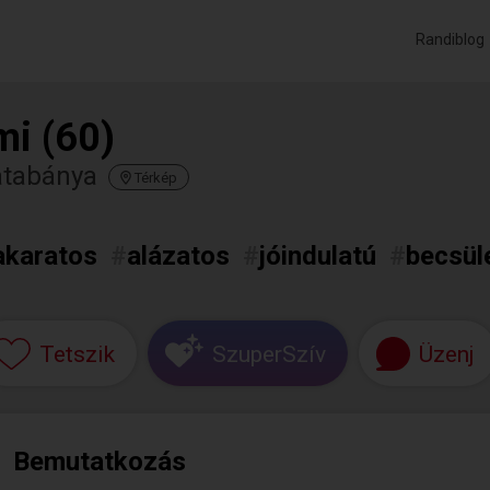
Randiblog
mi (60)
atabánya
Térkép
akaratos
#
alázatos
#
jóindulatú
#
becsül
Tetszik
SzuperSzív
Üzenj
Bemutatkozás