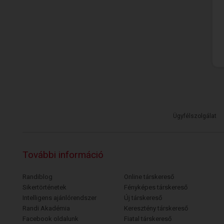
Ügyfélszolgálat
További információ
Randiblog
Online társkereső
Sikertörténetek
Fényképes társkereső
Intelligens ajánlórendszer
Új társkereső
Randi Akadémia
Keresztény társkereső
Facebook oldalunk
Fiatal társkereső