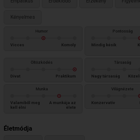
Empatikus
Érdeklődő
Érzékeny
Figyelm
Kényelmes
Humor
Pontosság
Vicces
Komoly
Mindig késik
K
Öltözködés
Társaság
Divat
Praktikum
Nagy társaság
Közel
Munka
Világnézete
Valamiből meg
A munkája az
Konzervatív
kell élni
élete
Életmódja