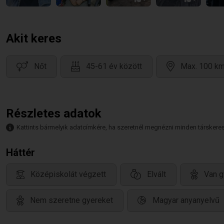
Akit keres
Nőt
45-61 év között
Max. 100 km
Részletes adatok
Kattints bármelyik adatcímkére, ha szeretnél megnézni minden társkeresőt,
Háttér
Középiskolát végzett
Elvált
Van g
Nem szeretne gyereket
Magyar anyanyelvű