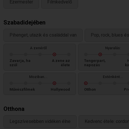
Ezermester
Filmkedvelő
Szabadidejében
Pihenget, utazik és családdal van
Pop, rock, blues é
A zenéről
Nyaralás:
Zavarja, ha
A zene az
Tengerpart,
szól
élete
napozás
ki
Moziban...
Esténként...
Művészfilmek
Hollywood
Otthon
Pr
Otthona
Legszívesebben vidéken élne
Kedvenc étele: cordon