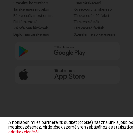
Szerelmi horoszkóp
30as társkereső
Társkeresés mobilon
Középkorú társkereső
Párkeresők most online
Társkeresés 50 felett
Elit társkereső
Társkereső nők
Válófélben lévőknek
Társkereső férfiak
Diplomás társkereső
Szerelem első keresésre
A honlapon mi és partnereink sütiket (cookie) használunk a jobb b
megjegyzéséhez, hirdetések személyre szabásához és statisztikai
adatkezeléséről