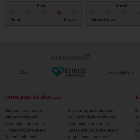
Rend
Konyha
Rend
Káosz
Sütés-főzés
ÁSZF
Adatvédelem
Tematikus társkereső
Tá
Állatbarát társkereső
Sorozatfüggő társkereső
Bé
Bringás társkereső
Színházkedvelő társkereső
Bu
Ezermester társkereső
Táncoslábú társkereső
De
Filmkedvelő társkereső
Társasjátékozós társkereső
Egr
Gamer társkereső
Vegetáriánus társkereső
Gy