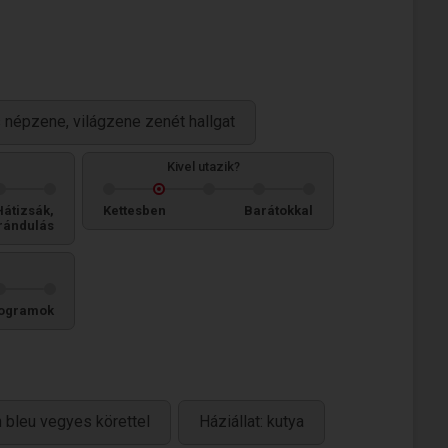
s népzene, világzene zenét hallgat
Kivel utazik?
Hátizsák,
Kettesben
Barátokkal
rándulás
ogramok
 bleu vegyes körettel
Háziállat: kutya