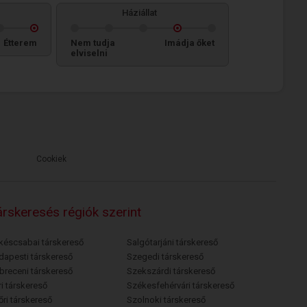
Háziállat
Étterem
Nem tudja
Imádja őket
elviselni
Cookiek
rskeresés régiók szerint
késcsabai társkereső
Salgótarjáni társkereső
dapesti társkereső
Szegedi társkereső
breceni társkereső
Szekszárdi társkereső
i társkereső
Székesfehérvári társkereső
őri társkereső
Szolnoki társkereső