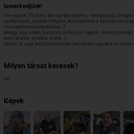
Ismerkedjünk!
Imi vagyok, 59 éves, aki egy becsületes, melegszívű, lovagias 
szókimondó, őszinte Hölgyet, aki enyhítené a szeretet éhségé
váró rejtelmes kalandokban. ;)
Amúgy egy vidám, humoros, jó fej pasi vagyok. Realisztikusan s
nem fáradok: ilyenkor leülök. ;).
Kérlek, írj vagy jelölj kedvencnek, ha jobban meg akarsz ismern
Milyen társat keresek?
Hű.
Képek
1
1