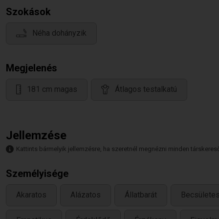
Szokások
Néha dohányzik
Megjelenés
181 cm magas
Átlagos testalkatú
Jellemzése
Kattints bármelyik jellemzésre, ha szeretnél megnézni minden társkeresőt,
Személyisége
Akaratos
Alázatos
Állatbarát
Becsülete