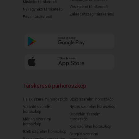
Miskolci társkereső
Veszprémi társkereső
Nyíregyházi társkereső
Zalaegerszegi társkereső
Pécsi társkereső
Társkereső párhoroszkóp
Halak szerelmi horoszkóp
Szűz szerelmi horoszkóp
Vízöntő szerelmi
Nyilas szerelmi horoszkóp
horoszkóp
Oroszlán szerelmi
Mérleg szerelmi
horoszkóp
horoszkóp
Kos szerelmi horoszkóp
Ikrek szerelmi horoszkóp
Skorpió szerelmi
Bak szerelmi horoszkóp
horoszkóp