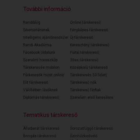
További információ
Randiblog
Online társkereső
Sikertörténetek
Fényképes társkereső
Intelligens ajánlórendszer
Új társkereső
Randi Akadémia
Keresztény társkereső
Facebook oldalunk
Fiatal társkereső
Szerelmi horoszkóp
30as társkereső
Társkeresés mobilon
Középkorú társkereső
Párkeresők most online
Társkeresés 50 felett
Elit társkereső
Társkereső nők
Válófélben lévőknek
Társkereső férfiak
Diplomás társkereső
Szerelem első keresésre
Tematikus társkereső
Állatbarát társkereső
Sorozatfüggő társkereső
Bringás társkereső
Színházkedvelő