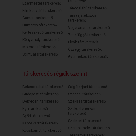
társkereső
Ezermester társkereső
Táncoslábú társkereső
Filmkedvelő társkereső
Társasjátékozós
Gamer társkereső
társkereső
Humoros társkereső
Vegetáriánus társkereső
Kertészkedő társkereső
Zenefüggő társkereső
Könyvmoly társkereső
Elvált társkeresők
Motoros társkereső
Özvegy társkeresők
Spirituális társkereső
Gyermekes társkeresők
Társkeresés régiók szerint
Békéscsabai társkereső
Salgótarjáni társkereső
Budapesti társkereső
Szegedi társkereső
Debreceni társkereső
Szekszárdi társkereső
Egri társkereső
Székesfehérvári
társkereső
Győri társkereső
Szolnoki társkereső
Kaposvári társkereső
Szombathelyi társkereső
Kecskeméti társkereső
Tatabányai társkereső