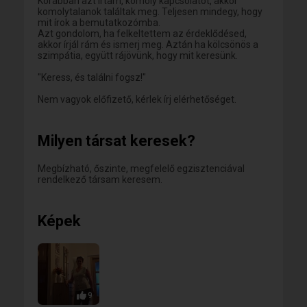
Korábban azt írtam, komoly kapcsolatot, akkor
komolytalanok találtak meg. Teljesen mindegy, hogy
mit írok a bemutatkozómba.
Azt gondolom, ha felkeltettem az érdeklődésed,
akkor írjál rám és ismerj meg. Aztán ha kölcsönös a
szimpátia, együtt rájövünk, hogy mit keresünk.
"Keress, és találni fogsz!"
Nem vagyok előfizető, kérlek írj elérhetőséget.
Milyen társat keresek?
Megbízható, őszinte, megfelelő egzisztenciával
rendelkező társam keresem.
Képek
9