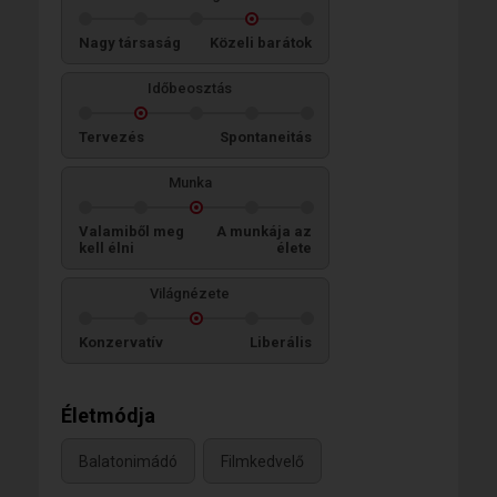
Nagy társaság
Közeli barátok
Időbeosztás
Tervezés
Spontaneitás
Munka
Valamiből meg
A munkája az
kell élni
élete
Világnézete
Konzervatív
Liberális
Életmódja
Balatonimádó
Filmkedvelő