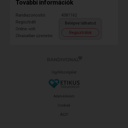
További információk
Randiazonosító:
4381162
Regisztrált:
Belépve láthatod
Online volt:
Regisztrálok
Olvasatlan üzenetei:
Ügyfélszolgálat
Adatvédelem
Cookiek
ÁSZF