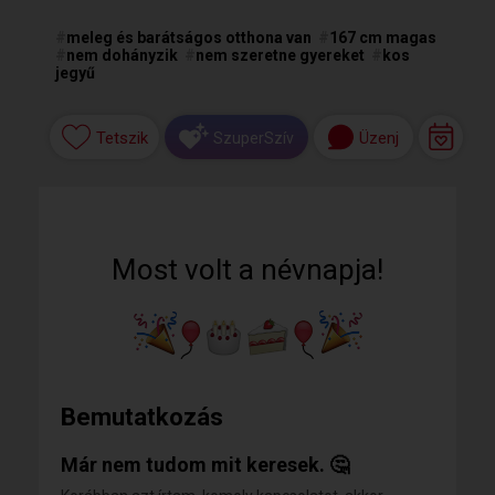
#
meleg és barátságos otthona van
#
167 cm magas
#
nem dohányzik
#
nem szeretne gyereket
#
kos
jegyű
Tetszik
Üzenj
SzuperSzív
Most volt a névnapja!
Bemutatkozás
Már nem tudom mit keresek. 🤔