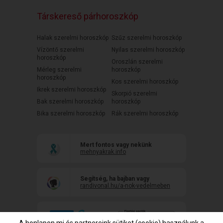
Társkereső párhoroszkóp
Halak szerelmi horoszkóp
Szűz szerelmi horoszkóp
Vízöntő szerelmi
Nyilas szerelmi horoszkóp
horoszkóp
Oroszlán szerelmi
Mérleg szerelmi
horoszkóp
horoszkóp
Kos szerelmi horoszkóp
Ikrek szerelmi horoszkóp
Skorpió szerelmi
Bak szerelmi horoszkóp
horoszkóp
Bika szerelmi horoszkóp
Rák szerelmi horoszkóp
Mert fontos vagy nekünk
mehnyakrak.info
Segítség, ha bajban vagy
randivonal.hu/a-nok-vedelmeben