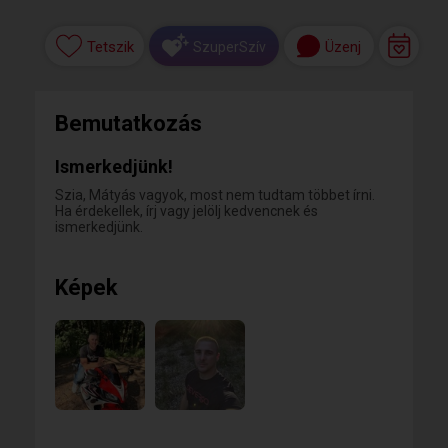
Tetszik
Üzenj
SzuperSzív
Bemutatkozás
Ismerkedjünk!
Szia, Mátyás vagyok, most nem tudtam többet írni.
Ha érdekellek, írj vagy jelölj kedvencnek és
ismerkedjünk.
Képek