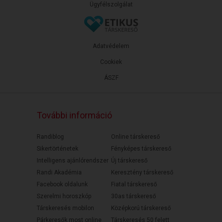
Ügyfélszolgálat
Adatvédelem
Cookiek
ÁSZF
További információ
Randiblog
Online társkereső
Sikertörténetek
Fényképes társkereső
Intelligens ajánlórendszer
Új társkereső
Randi Akadémia
Keresztény társkereső
Facebook oldalunk
Fiatal társkereső
Szerelmi horoszkóp
30as társkereső
Társkeresés mobilon
Középkorú társkereső
Párkeresők most online
Társkeresés 50 felett