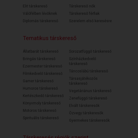
Elit társkereső
Társkereső nők
Válófélben lévőknek
Társkereső férfiak
Diplomás társkereső
Szerelem első keresésre
Tematikus társkereső
Állatbarát társkereső
Sorozatfüggő társkereső
Bringás társkereső
Színházkedvelő
társkereső
Ezermester társkereső
Táncoslábú társkereső
Filmkedvelő társkereső
Társasjátékozós
Gamer társkereső
társkereső
Humoros társkereső
Vegetáriánus társkereső
Kertészkedő társkereső
Zenefüggő társkereső
Könyvmoly társkereső
Elvált társkeresők
Motoros társkereső
Özvegy társkeresők
Spirituális társkereső
Gyermekes társkeresők
Társkeresés régiók szerint