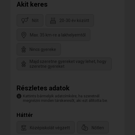
Akit keres
Nőt
20-30 év között
Max. 35 km-re a lakhelyemtől
Nincs gyereke
Majd szeretne gyereket vagy lehet, hogy
szeretne gyereket
Részletes adatok
Kattints bármelyik adatcímkére, ha szeretnél
megnézni minden társkeresőt, aki ezt állította be.
Háttér
Középiskolát végzett
Nőtlen