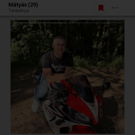
Mátyás (29)
Belépés
Tatabánya
Egy jó randiból bármi lehet.