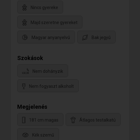
Nincs gyereke
Majd szeretne gyereket
Magyar anyanyelvű
Bak jegyű
Szokások
Nem dohányzik
Nem fogyaszt alkoholt
Megjelenés
181 cm magas
Átlagos testalkatú
Kék szemű