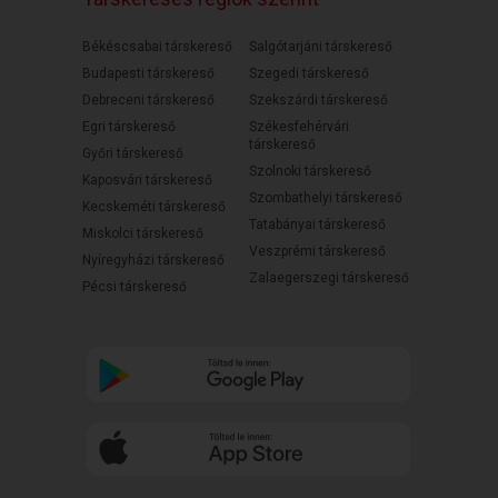
Békéscsabai társkereső
Salgótarjáni társkereső
Budapesti társkereső
Szegedi társkereső
Debreceni társkereső
Szekszárdi társkereső
Egri társkereső
Székesfehérvári
társkereső
Győri társkereső
Szolnoki társkereső
Kaposvári társkereső
Szombathelyi társkereső
Kecskeméti társkereső
Tatabányai társkereső
Miskolci társkereső
Veszprémi társkereső
Nyíregyházi társkereső
Zalaegerszegi társkereső
Pécsi társkereső