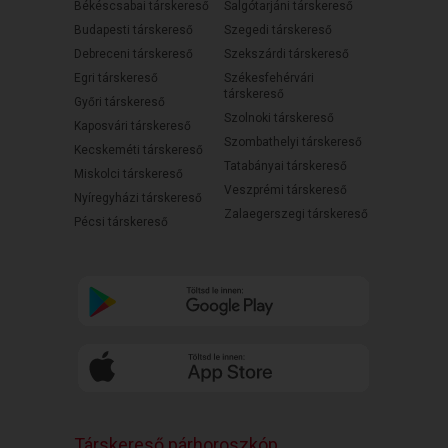
Békéscsabai társkereső
Salgótarjáni társkereső
Budapesti társkereső
Szegedi társkereső
Debreceni társkereső
Szekszárdi társkereső
Egri társkereső
Székesfehérvári
társkereső
Győri társkereső
Szolnoki társkereső
Kaposvári társkereső
Szombathelyi társkereső
Kecskeméti társkereső
Tatabányai társkereső
Miskolci társkereső
Veszprémi társkereső
Nyíregyházi társkereső
Zalaegerszegi társkereső
Pécsi társkereső
Társkereső párhoroszkóp