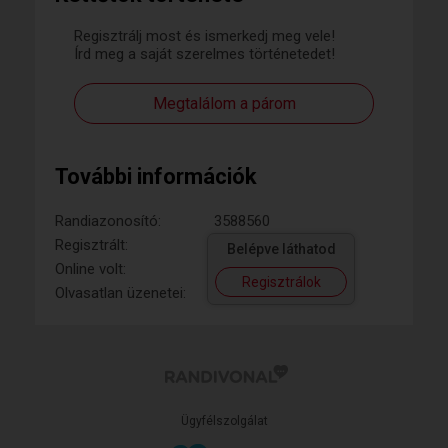
Regisztrálj most és ismerkedj meg vele!
Írd meg a saját szerelmes történetedet!
Megtalálom a párom
További információk
Randiazonosító:
3588560
Regisztrált:
Belépve láthatod
Online volt:
Regisztrálok
Olvasatlan üzenetei:
Ügyfélszolgálat