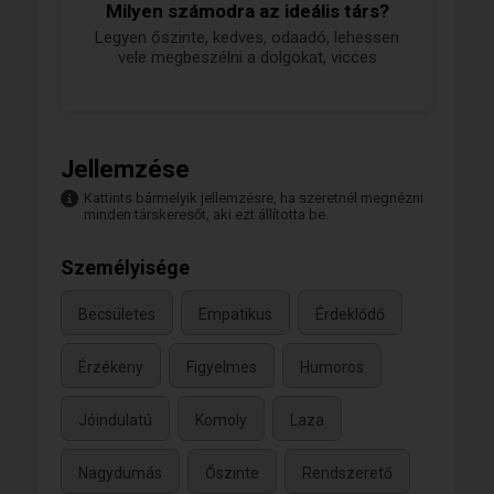
Milyen számodra az ideális társ?
Legyen őszinte, kedves, odaadó, lehessen
vele megbeszélni a dolgokat, vicces
Jellemzése
Kattints bármelyik jellemzésre, ha szeretnél megnézni
minden társkeresőt, aki ezt állította be.
Személyisége
Becsületes
Empatikus
Érdeklődő
Érzékeny
Figyelmes
Humoros
Jóindulatú
Komoly
Laza
Nagydumás
Őszinte
Rendszerető