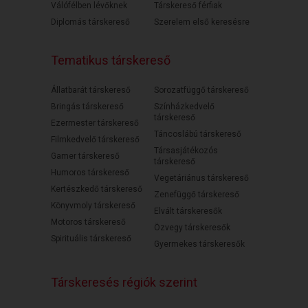
Válófélben lévőknek
Társkereső férfiak
Diplomás társkereső
Szerelem első keresésre
Tematikus társkereső
Állatbarát társkereső
Sorozatfüggő társkereső
Bringás társkereső
Színházkedvelő
társkereső
Ezermester társkereső
Táncoslábú társkereső
Filmkedvelő társkereső
Társasjátékozós
Gamer társkereső
társkereső
Humoros társkereső
Vegetáriánus társkereső
Kertészkedő társkereső
Zenefüggő társkereső
Könyvmoly társkereső
Elvált társkeresők
Motoros társkereső
Özvegy társkeresők
Spirituális társkereső
Gyermekes társkeresők
Társkeresés régiók szerint