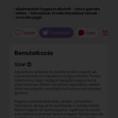
#
alkalmanként fogyaszt alkoholt
#
nincs gyereke
#
nőtlen
#
tetoválásai: kisebb tetoválásai vannak
#
oroszlán jegyű
Tetszik
Üzenj
SzuperSzív
Bemutatkozás
Szia! 😊
Egy kedves, aranyos és őszinte ember vagyok, aki
szeret nevetni és másokat is megnevettetni. Fontos
számomra, hogy mindig jó hangulat vegyen körül,
ezért szívesen töltöm az időmet olyanokkal, akikkel
lehet beszélgetni, viccelődni és közösen élményeket
gyűjteni.
Nagyon szeretek kirándulni, sétálni, új helyeket
felfedezni, de egy jó kis autókázás is mindig feldob.
Nyitott vagyok az újdonságokra, rugalmas és pozitív
szemléletű embernek tartom magam. Barátságos és