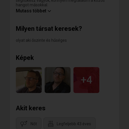
segítőkész vagyok, könnyen megtalálom a közös
hangot másokkal.
Mutass többet
A legjobban akkor érzem jól magam, ha mosolyt
csalhatok mások arcára, és közben én is
feltöltődhetek egy jó társaságban vagy a
Milyen társat keresek?
természetben.
olyat aki őszinte és hűséges
Képek
+4
Akit keres
Nőt
Legfeljebb 43 éves