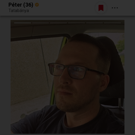
Péter (36)
Belépés
Tatabánya
Egy jó randiból bármi lehet.