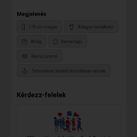
Megjelenés
178 cm magas
Átlagos testalkatú
80 kg
Barna hajú
Barna szemű
Tetoválásai: kisebb tetoválásai vannak
Kérdezz-felelek