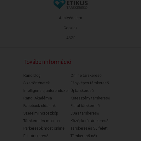
Adatvédelem
Cookiek
ÁSZF
További információ
Randiblog
Online társkereső
Sikertörténetek
Fényképes társkereső
Intelligens ajánlórendszer
Új társkereső
Randi Akadémia
Keresztény társkereső
Facebook oldalunk
Fiatal társkereső
Szerelmi horoszkóp
30as társkereső
Társkeresés mobilon
Középkorú társkereső
Párkeresők most online
Társkeresés 50 felett
Elit társkereső
Társkereső nők