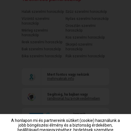
Halak szerelmi horoszkóp
Szűz szerelmi horoszkóp
Vízöntő szerelmi
Nyilas szerelmi horoszkóp
horoszkóp
Oroszlán szerelmi
Mérleg szerelmi
horoszkóp
horoszkóp
Kos szerelmi horoszkóp
Ikrek szerelmi horoszkóp
Skorpió szerelmi
Bak szerelmi horoszkóp
horoszkóp
Bika szerelmi horoszkóp
Rák szerelmi horoszkóp
Mert fontos vagy nekünk
mehnyakrak.info
Segítség, ha bajban vagy
randivonal.hu/a-nok-vedelmeben
A honlapon mi és partnereink sütiket (cookie) használunk a
jobb böngészési élmény és a biztonság érdekében,
beállításaid megjegyzéséhez, hirdetések személyre