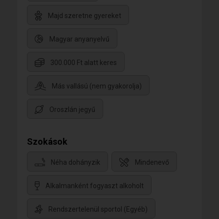
Majd szeretne gyereket
Magyar anyanyelvű
300.000 Ft alatt keres
Más vallású (nem gyakorolja)
Oroszlán jegyű
Szokások
Néha dohányzik
Mindenevő
Alkalmanként fogyaszt alkoholt
Rendszertelenül sportol (Egyéb)