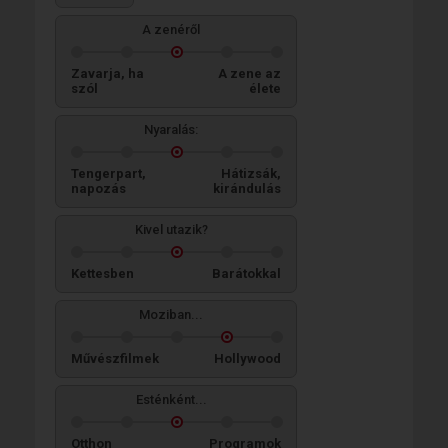
A zenéről
Zavarja, ha
A zene az
szól
élete
Nyaralás:
Tengerpart,
Hátizsák,
napozás
kirándulás
Kivel utazik?
Kettesben
Barátokkal
Moziban...
Művészfilmek
Hollywood
Esténként...
Otthon
Programok