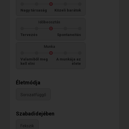
Nagy társaság
Közeli barátok
Időbeosztás
Tervezés
Spontaneitás
Munka
Valamiből meg
A munkája az
kell élni
élete
Életmódja
Sorozatfüggő
Szabadidejében
Fekszik