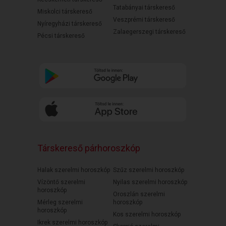
Tatabányai társkereső
Miskolci társkereső
Veszprémi társkereső
Nyíregyházi társkereső
Zalaegerszegi társkereső
Pécsi társkereső
Társkereső párhoroszkóp
Halak szerelmi horoszkóp
Szűz szerelmi horoszkóp
Vízöntő szerelmi
Nyilas szerelmi horoszkóp
horoszkóp
Oroszlán szerelmi
Mérleg szerelmi
horoszkóp
horoszkóp
Kos szerelmi horoszkóp
Ikrek szerelmi horoszkóp