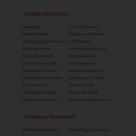
További információ
Randiblog
Online társkereső
Sikertörténetek
Fényképes társkereső
Intelligens ajánlórendszer
Új társkereső
Randi Akadémia
Keresztény társkereső
Facebook oldalunk
Fiatal társkereső
Szerelmi horoszkóp
30as társkereső
Társkeresés mobilon
Középkorú társkereső
Párkeresők most online
Társkeresés 50 felett
Elit társkereső
Társkereső nők
Válófélben lévőknek
Társkereső férfiak
Diplomás társkereső
Szerelem első keresésre
Tematikus társkereső
Állatbarát társkereső
Sorozatfüggő társkereső