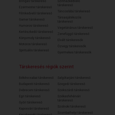
Bringás társkereső
Színházkedvelő
társkereső
Ezermester társkereső
Táncoslábú társkereső
Filmkedvelő társkereső
Társasjátékozós
Gamer társkereső
társkereső
Humoros társkereső
Vegetáriánus társkereső
Kertészkedő társkereső
Zenefüggő társkereső
Könyvmoly társkereső
Elvált társkeresők
Motoros társkereső
Özvegy társkeresők
Spirituális társkereső
Gyermekes társkeresők
Társkeresés régiók szerint
Békéscsabai társkereső
Salgótarjáni társkereső
Budapesti társkereső
Szegedi társkereső
Debreceni társkereső
Szekszárdi társkereső
Egri társkereső
Székesfehérvári
társkereső
Győri társkereső
Szolnoki társkereső
Kaposvári társkereső
Szombathelyi társkereső
Kecskeméti társkereső