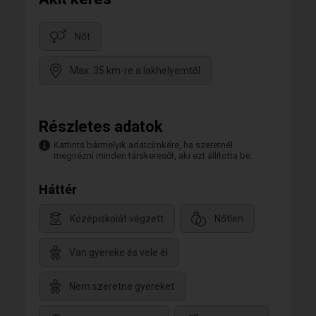
Nőt
Max. 35 km-re a lakhelyemtől
Részletes adatok
Kattints bármelyik adatcímkére, ha szeretnél
megnézni minden társkeresőt, aki ezt állította be.
Háttér
Középiskolát végzett
Nőtlen
Van gyereke és vele él
Nem szeretne gyereket