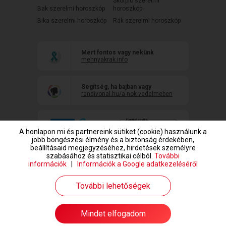
Skorpió szerelmi
Bak szerelmi horoszkóp
horoszkóp
Bika szerelmi horoszkóp
Rák szerelmi horoszkóp
Mert fontos vagy nekünk
mehnyakrak.info
Segítség, ha bajban vagy
randivonal.hu/a-nok-vedelmeben
A honlapon mi és partnereink sütiket (cookie) használunk a
jobb böngészési élmény és a biztonság érdekében,
beállításaid megjegyzéséhez, hirdetések személyre
szabásához és statisztikai célból.
További
információk
|
Információk a Google adatkezeléséről
www.randivonal.hu © Copyright 1999-2026 Dating Central Europe Zrt.
További lehetőségek
Mindet elfogadom