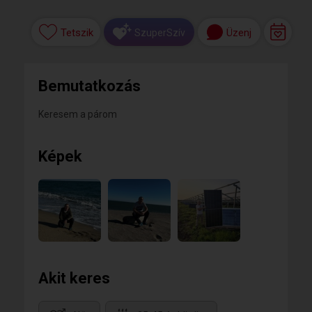
Tetszik
Üzenj
SzuperSzív
Bemutatkozás
Keresem a párom
Képek
Akit keres