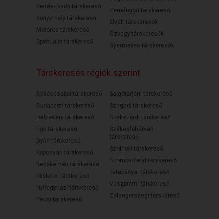
Kertészkedő társkereső
Zenefüggő társkereső
Könyvmoly társkereső
Elvált társkeresők
Motoros társkereső
Özvegy társkeresők
Spirituális társkereső
Gyermekes társkeresők
Társkeresés régiók szerint
Békéscsabai társkereső
Salgótarjáni társkereső
Budapesti társkereső
Szegedi társkereső
Debreceni társkereső
Szekszárdi társkereső
Egri társkereső
Székesfehérvári
társkereső
Győri társkereső
Szolnoki társkereső
Kaposvári társkereső
Szombathelyi társkereső
Kecskeméti társkereső
Tatabányai társkereső
Miskolci társkereső
Veszprémi társkereső
Nyíregyházi társkereső
Zalaegerszegi társkereső
Pécsi társkereső