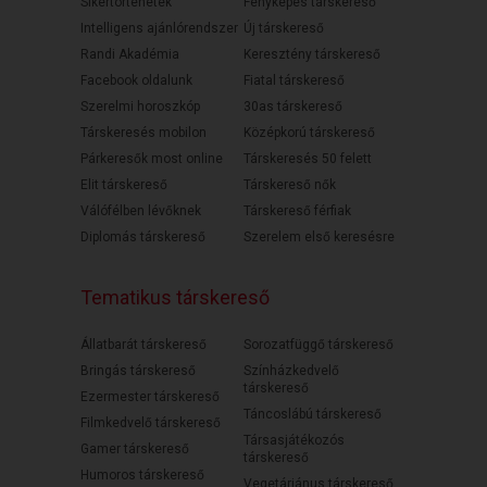
Sikertörténetek
Fényképes társkereső
Intelligens ajánlórendszer
Új társkereső
Randi Akadémia
Keresztény társkereső
Facebook oldalunk
Fiatal társkereső
Szerelmi horoszkóp
30as társkereső
Társkeresés mobilon
Középkorú társkereső
Párkeresők most online
Társkeresés 50 felett
Elit társkereső
Társkereső nők
Válófélben lévőknek
Társkereső férfiak
Diplomás társkereső
Szerelem első keresésre
Tematikus társkereső
Állatbarát társkereső
Sorozatfüggő társkereső
Bringás társkereső
Színházkedvelő
társkereső
Ezermester társkereső
Táncoslábú társkereső
Filmkedvelő társkereső
Társasjátékozós
Gamer társkereső
társkereső
Humoros társkereső
Vegetáriánus társkereső