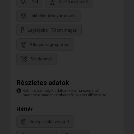
Nőt
25-45 év között
Lakhelye: Magyarország
Legfeljebb 173 cm magas
Átlagos vagy sportos
Mindenevő
Részletes adatok
Kattints bármelyik adatcímkére, ha szeretnél
megnézni minden társkeresőt, aki ezt állította be.
Háttér
Középiskolát végzett