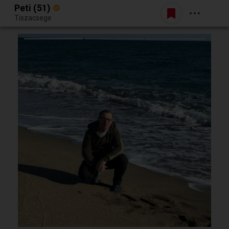
Peti (51)
Belépés
Tiszacsege
Egy jó randiból bármi lehet.