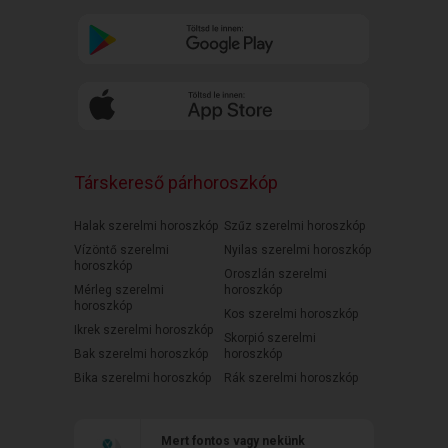
Társkereső párhoroszkóp
Halak szerelmi horoszkóp
Szűz szerelmi horoszkóp
Vízöntő szerelmi
Nyilas szerelmi horoszkóp
horoszkóp
Oroszlán szerelmi
Mérleg szerelmi
horoszkóp
horoszkóp
Kos szerelmi horoszkóp
Ikrek szerelmi horoszkóp
Skorpió szerelmi
Bak szerelmi horoszkóp
horoszkóp
Bika szerelmi horoszkóp
Rák szerelmi horoszkóp
Mert fontos vagy nekünk