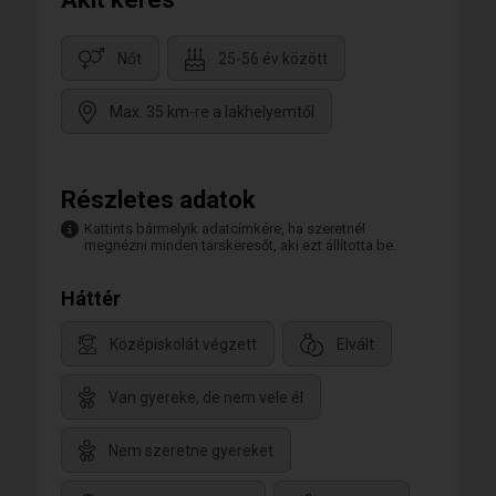
Nőt
25-56 év között
Max. 35 km-re a lakhelyemtől
Részletes adatok
Kattints bármelyik adatcímkére, ha szeretnél
megnézni minden társkeresőt, aki ezt állította be.
Háttér
Középiskolát végzett
Elvált
Van gyereke, de nem vele él
Nem szeretne gyereket