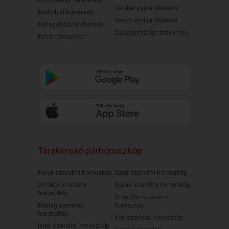
Kecskeméti társkereső
Tatabányai társkereső
Miskolci társkereső
Veszprémi társkereső
Nyíregyházi társkereső
Zalaegerszegi társkereső
Pécsi társkereső
Társkereső párhoroszkóp
Halak szerelmi horoszkóp
Szűz szerelmi horoszkóp
Vízöntő szerelmi
Nyilas szerelmi horoszkóp
horoszkóp
Oroszlán szerelmi
Mérleg szerelmi
horoszkóp
horoszkóp
Kos szerelmi horoszkóp
Ikrek szerelmi horoszkóp