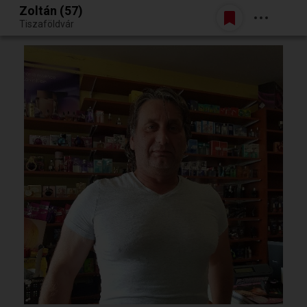
Zoltán (57)
Belépés
Tiszaföldvár
Egy jó randiból bármi lehet.