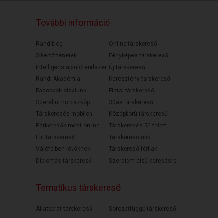
További információ
Randiblog
Online társkereső
Sikertörténetek
Fényképes társkereső
Intelligens ajánlórendszer
Új társkereső
Randi Akadémia
Keresztény társkereső
Facebook oldalunk
Fiatal társkereső
Szerelmi horoszkóp
30as társkereső
Társkeresés mobilon
Középkorú társkereső
Párkeresők most online
Társkeresés 50 felett
Elit társkereső
Társkereső nők
Válófélben lévőknek
Társkereső férfiak
Diplomás társkereső
Szerelem első keresésre
Tematikus társkereső
Állatbarát társkereső
Sorozatfüggő társkereső