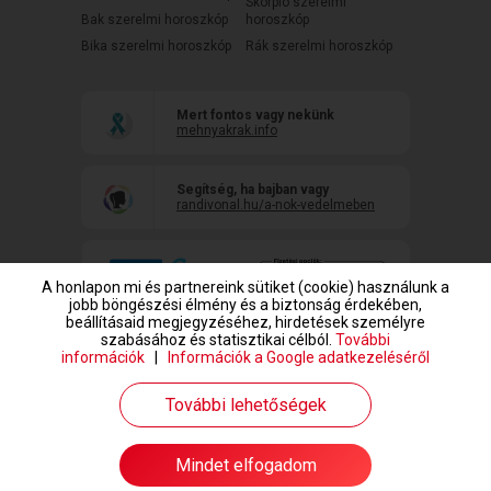
Skorpió szerelmi
Bak szerelmi horoszkóp
horoszkóp
Bika szerelmi horoszkóp
Rák szerelmi horoszkóp
Mert fontos vagy nekünk
mehnyakrak.info
Segítség, ha bajban vagy
randivonal.hu/a-nok-vedelmeben
A honlapon mi és partnereink sütiket (cookie) használunk a
jobb böngészési élmény és a biztonság érdekében,
beállításaid megjegyzéséhez, hirdetések személyre
szabásához és statisztikai célból.
További
információk
|
Információk a Google adatkezeléséről
www.randivonal.hu © Copyright 1999-2026 Dating Central Europe Zrt.
További lehetőségek
Mindet elfogadom