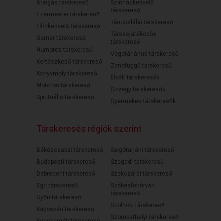
Bringás társkereső
Színházkedvelő
társkereső
Ezermester társkereső
Táncoslábú társkereső
Filmkedvelő társkereső
Társasjátékozós
Gamer társkereső
társkereső
Humoros társkereső
Vegetáriánus társkereső
Kertészkedő társkereső
Zenefüggő társkereső
Könyvmoly társkereső
Elvált társkeresők
Motoros társkereső
Özvegy társkeresők
Spirituális társkereső
Gyermekes társkeresők
Társkeresés régiók szerint
Békéscsabai társkereső
Salgótarjáni társkereső
Budapesti társkereső
Szegedi társkereső
Debreceni társkereső
Szekszárdi társkereső
Egri társkereső
Székesfehérvári
társkereső
Győri társkereső
Szolnoki társkereső
Kaposvári társkereső
Szombathelyi társkereső