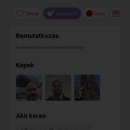
Tetszik
Üzenj
SzuperSzív
Bemutatkozás
Keresem párom a következő 40 évre.
Képek
Akit keres