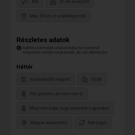
Nőt
35-45 év között
Max. 35 km-re a lakhelyemtől
Részletes adatok
Kattints bármelyik adatcímkére, ha szeretnél
megnézni minden társkeresőt, aki ezt állította be.
Háttér
Középiskolát végzett
Elvált
Van gyereke, de nem vele él
Még nem tudja, hogy szeretne-e gyereket
Magyar anyanyelvű
Rák jegyű