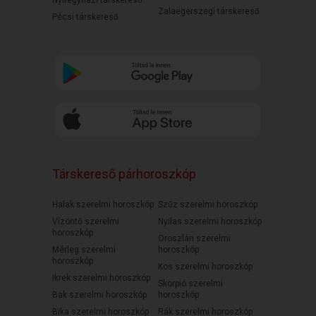
Nyíregyházi társkereső
Zalaegerszegi társkereső
Pécsi társkereső
Társkereső párhoroszkóp
Halak szerelmi horoszkóp
Szűz szerelmi horoszkóp
Vízöntő szerelmi
Nyilas szerelmi horoszkóp
horoszkóp
Oroszlán szerelmi
Mérleg szerelmi
horoszkóp
horoszkóp
Kos szerelmi horoszkóp
Ikrek szerelmi horoszkóp
Skorpió szerelmi
Bak szerelmi horoszkóp
horoszkóp
Bika szerelmi horoszkóp
Rák szerelmi horoszkóp