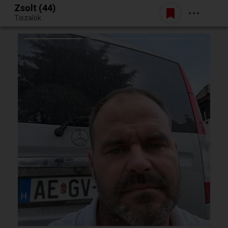
Zsolt (44)
Belépés
Tiszalök
Egy jó randiból bármi lehet.