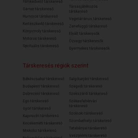
Filmkedvelő társkereső
Társasjátékozós
Gamer társkereső
társkereső
Humoros társkereső
Vegetáriánus társkereső
Kertészkedő társkereső
Zenefüggő társkereső
Könyvmoly társkereső
Elvált társkeresők
Motoros társkereső
Özvegy társkeresők
Spirituális társkereső
Gyermekes társkeresők
Társkeresés régiók szerint
Békéscsabai társkereső
Salgótarjáni társkereső
Budapesti társkereső
Szegedi társkereső
Debreceni társkereső
Szekszárdi társkereső
Egri társkereső
Székesfehérvári
társkereső
Győri társkereső
Szolnoki társkereső
Kaposvári társkereső
Szombathelyi társkereső
Kecskeméti társkereső
Tatabányai társkereső
Miskolci társkereső
Veszprémi társkereső