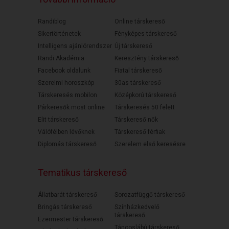
Randiblog
Online társkereső
Sikertörténetek
Fényképes társkereső
Intelligens ajánlórendszer
Új társkereső
Randi Akadémia
Keresztény társkereső
Facebook oldalunk
Fiatal társkereső
Szerelmi horoszkóp
30as társkereső
Társkeresés mobilon
Középkorú társkereső
Párkeresők most online
Társkeresés 50 felett
Elit társkereső
Társkereső nők
Válófélben lévőknek
Társkereső férfiak
Diplomás társkereső
Szerelem első keresésre
Tematikus társkereső
Állatbarát társkereső
Sorozatfüggő társkereső
Bringás társkereső
Színházkedvelő
társkereső
Ezermester társkereső
Táncoslábú társkereső