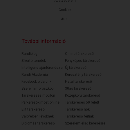
Adatvédelem
Cookiek
ÁSZF
További információ
Randiblog
Online társkereső
Sikertörténetek
Fényképes társkereső
Intelligens ajánlórendszer
Új társkereső
Randi Akadémia
Keresztény társkereső
Facebook oldalunk
Fiatal társkereső
Szerelmi horoszkóp
30as társkereső
Társkeresés mobilon
Középkorú társkereső
Párkeresők most online
Társkeresés 50 felett
Elit társkereső
Társkereső nők
Válófélben lévőknek
Társkereső férfiak
Diplomás társkereső
Szerelem első keresésre