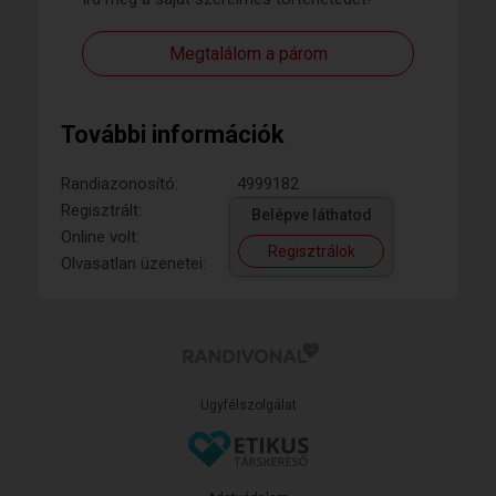
Megtalálom a párom
További információk
Randiazonosító:
4999182
Regisztrált:
Belépve láthatod
Online volt:
Regisztrálok
Olvasatlan üzenetei:
Ügyfélszolgálat