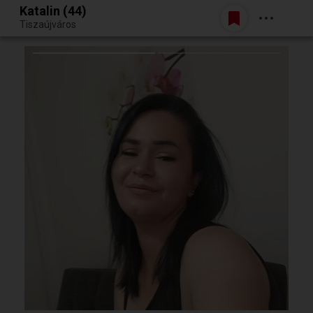
Katalin (44)
Belépés
Tiszaújváros
Egy jó randiból bármi lehet.