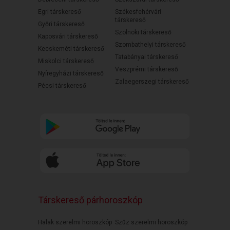
Egri társkereső
Székesfehérvári
társkereső
Győri társkereső
Szolnoki társkereső
Kaposvári társkereső
Szombathelyi társkereső
Kecskeméti társkereső
Tatabányai társkereső
Miskolci társkereső
Veszprémi társkereső
Nyíregyházi társkereső
Zalaegerszegi társkereső
Pécsi társkereső
Társkereső párhoroszkóp
Halak szerelmi horoszkóp
Szűz szerelmi horoszkóp