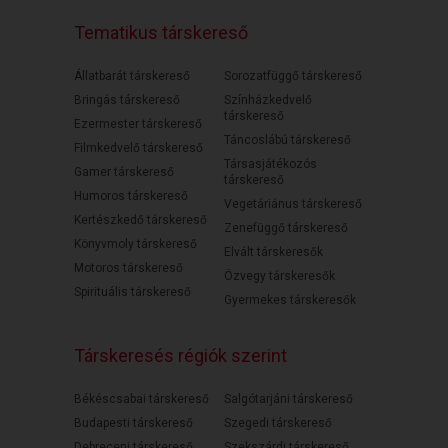
Tematikus társkereső
Állatbarát társkereső
Sorozatfüggő társkereső
Bringás társkereső
Színházkedvelő
társkereső
Ezermester társkereső
Táncoslábú társkereső
Filmkedvelő társkereső
Társasjátékozós
Gamer társkereső
társkereső
Humoros társkereső
Vegetáriánus társkereső
Kertészkedő társkereső
Zenefüggő társkereső
Könyvmoly társkereső
Elvált társkeresők
Motoros társkereső
Özvegy társkeresők
Spirituális társkereső
Gyermekes társkeresők
Társkeresés régiók szerint
Békéscsabai társkereső
Salgótarjáni társkereső
Budapesti társkereső
Szegedi társkereső
Debreceni társkereső
Szekszárdi társkereső