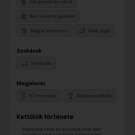
Van gyereke és vele él
Nem szeretne gyereket
Magyar anyanyelvű
Halak jegyű
Szokások
Dohányzik
Megjelenés
167 cm magas
Átlagos testalkatú
Kettőtök története
Regisztrálj most és ismerkedj meg vele!
Írd meg a saját szerelmes történetedet!