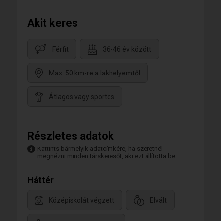
Akit keres
Férfit
36-46 év között
Max. 50 km-re a lakhelyemtől
Átlagos vagy sportos
Részletes adatok
Kattints bármelyik adatcímkére, ha szeretnél
megnézni minden társkeresőt, aki ezt állította be.
Háttér
Középiskolát végzett
Elvált