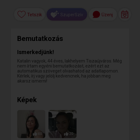
Tetszik
Üzenj
SzuperSzív
Bemutatkozás
Ismerkedjünk!
Katalin vagyok, 44 éves, lakhelyem Tiszaújváros. Még
nem írtam egyéni bemutatkozást, ezért ezt az
automatikus szöveget olvashatod az adatlapomon.
Kérlek, írj vagy jelölj kedvencnek, ha jobban meg
akarsz ismerni!
Képek
40
20