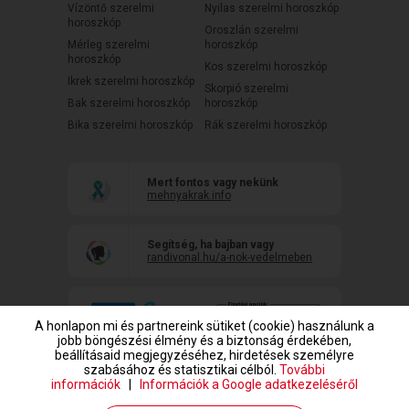
Vízöntő szerelmi
Nyilas szerelmi horoszkóp
horoszkóp
Oroszlán szerelmi
Mérleg szerelmi
horoszkóp
horoszkóp
Kos szerelmi horoszkóp
Ikrek szerelmi horoszkóp
Skorpió szerelmi
Bak szerelmi horoszkóp
horoszkóp
Bika szerelmi horoszkóp
Rák szerelmi horoszkóp
Mert fontos vagy nekünk
mehnyakrak.info
Segítség, ha bajban vagy
randivonal.hu/a-nok-vedelmeben
A honlapon mi és partnereink sütiket (cookie) használunk a
jobb böngészési élmény és a biztonság érdekében,
beállításaid megjegyzéséhez, hirdetések személyre
szabásához és statisztikai célból.
További
információk
|
Információk a Google adatkezeléséről