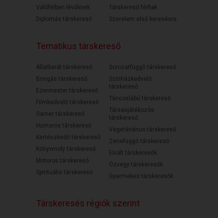
Válófélben lévőknek
Társkereső férfiak
Diplomás társkereső
Szerelem első keresésre
Tematikus társkereső
Állatbarát társkereső
Sorozatfüggő társkereső
Bringás társkereső
Színházkedvelő
társkereső
Ezermester társkereső
Táncoslábú társkereső
Filmkedvelő társkereső
Társasjátékozós
Gamer társkereső
társkereső
Humoros társkereső
Vegetáriánus társkereső
Kertészkedő társkereső
Zenefüggő társkereső
Könyvmoly társkereső
Elvált társkeresők
Motoros társkereső
Özvegy társkeresők
Spirituális társkereső
Gyermekes társkeresők
Társkeresés régiók szerint