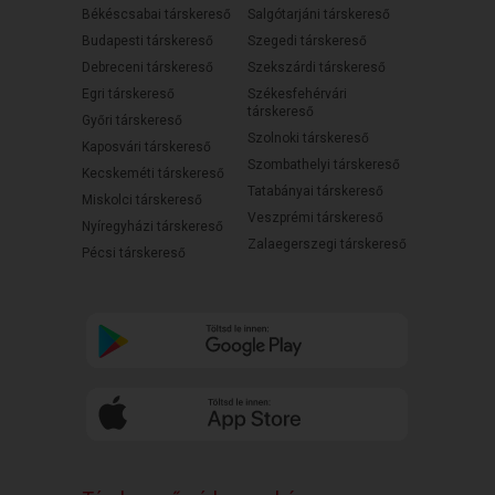
Békéscsabai társkereső
Salgótarjáni társkereső
Budapesti társkereső
Szegedi társkereső
Debreceni társkereső
Szekszárdi társkereső
Egri társkereső
Székesfehérvári
társkereső
Győri társkereső
Szolnoki társkereső
Kaposvári társkereső
Szombathelyi társkereső
Kecskeméti társkereső
Tatabányai társkereső
Miskolci társkereső
Veszprémi társkereső
Nyíregyházi társkereső
Zalaegerszegi társkereső
Pécsi társkereső