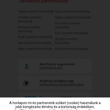
Társkereső párhoroszkóp
Halak szerelmi horoszkóp
Szűz szerelmi horoszkóp
Vízöntő szerelmi
Nyilas szerelmi horoszkóp
horoszkóp
Oroszlán szerelmi
Mérleg szerelmi
horoszkóp
horoszkóp
Kos szerelmi horoszkóp
Ikrek szerelmi horoszkóp
Skorpió szerelmi
Bak szerelmi horoszkóp
horoszkóp
Bika szerelmi horoszkóp
Rák szerelmi horoszkóp
Mert fontos vagy nekünk
mehnyakrak.info
Segítség, ha bajban vagy
randivonal.hu/a-nok-vedelmeben
A honlapon mi és partnereink sütiket (cookie) használunk a
jobb böngészési élmény és a biztonság érdekében,