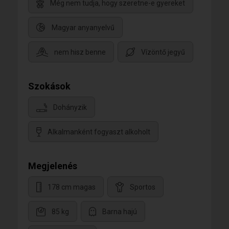
Még nem tudja, hogy szeretne-e gyereket
Magyar anyanyelvű
nem hisz benne
Vízöntő jegyű
Szokások
Dohányzik
Alkalmanként fogyaszt alkoholt
Megjelenés
178 cm magas
Sportos
85 kg
Barna hajú