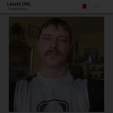
László (56)
Belépés
Tiszaújváros
Egy jó randiból bármi lehet.