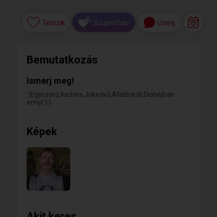
Tetszik
Üzenj
SzuperSzív
Bemutatkozás
Ismerj meg!
:)Egyszerű,Kedves,Jókedvű,Állatbarát,Dióhéjban
ennyi:):)
Képek
Akit keres