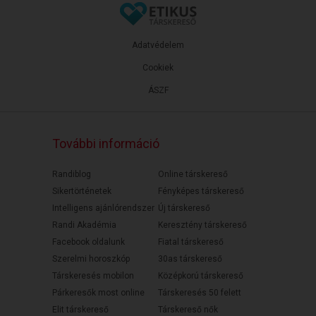
Adatvédelem
Cookiek
ÁSZF
További információ
Randiblog
Online társkereső
Sikertörténetek
Fényképes társkereső
Intelligens ajánlórendszer
Új társkereső
Randi Akadémia
Keresztény társkereső
Facebook oldalunk
Fiatal társkereső
Szerelmi horoszkóp
30as társkereső
Társkeresés mobilon
Középkorú társkereső
Párkeresők most online
Társkeresés 50 felett
Elit társkereső
Társkereső nők