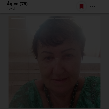
Ágica (78)
Belépés
Tököl
Egy jó randiból bármi lehet.