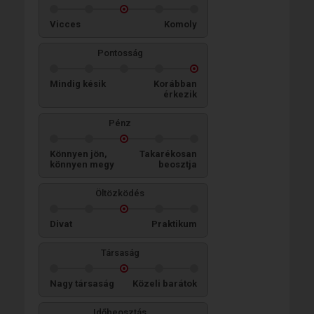
Vicces
Komoly
Pontosság
Mindig késik
Korábban
érkezik
Pénz
Könnyen jön,
Takarékosan
könnyen megy
beosztja
Öltözködés
Divat
Praktikum
Társaság
Nagy társaság
Közeli barátok
Időbeosztás