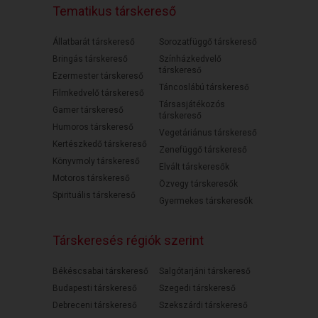
Tematikus társkereső
Állatbarát társkereső
Sorozatfüggő társkereső
Bringás társkereső
Színházkedvelő
társkereső
Ezermester társkereső
Táncoslábú társkereső
Filmkedvelő társkereső
Társasjátékozós
Gamer társkereső
társkereső
Humoros társkereső
Vegetáriánus társkereső
Kertészkedő társkereső
Zenefüggő társkereső
Könyvmoly társkereső
Elvált társkeresők
Motoros társkereső
Özvegy társkeresők
Spirituális társkereső
Gyermekes társkeresők
Társkeresés régiók szerint
Békéscsabai társkereső
Salgótarjáni társkereső
Budapesti társkereső
Szegedi társkereső
Debreceni társkereső
Szekszárdi társkereső