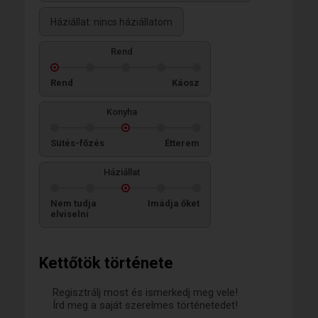
Háziállat: nincs háziállatom
Rend
Rend
Káosz
Konyha
Sütés-főzés
Étterem
Háziállat
Nem tudja
Imádja őket
elviselni
Kettőtök története
Regisztrálj most és ismerkedj meg vele!
Írd meg a saját szerelmes történetedet!