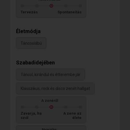
Tervezés
Spontaneitás
Életmódja
Táncoslábú
Szabadidejében
Táncol, kirándul és étterembe jár
Klasszikus, rock és disco zenét hallgat
A zenéről
Zavarja, ha
A zene az
szól
élete
Nyaralás: