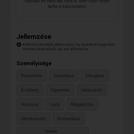
hazudik és nem lép félre ill. nem több nővel
tartja a kapcsolatot.
Jellemzése
Kattints bármelyik jellemzésre, ha szeretnél megnézni
minden társkeresőt, aki ezt állította be.
Személyisége
Becsületes
Empatikus
Energikus
Érzékeny
Figyelmes
Határozott
Humoros
Laza
Magabiztos
Rendszerető
Romantikus
Humor