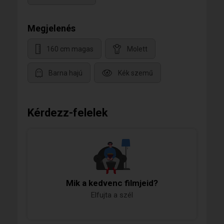
Megjelenés
160 cm magas
Molett
Barna hajú
Kék szemű
Kérdezz-felelek
Mik a kedvenc filmjeid?
Elfujta a szél