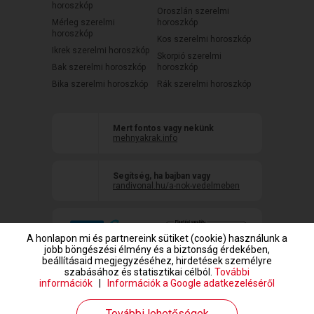
horoszkóp
Oroszlán szerelmi
Mérleg szerelmi
horoszkóp
horoszkóp
Kos szerelmi horoszkóp
Ikrek szerelmi horoszkóp
Skorpió szerelmi
Bak szerelmi horoszkóp
horoszkóp
Bika szerelmi horoszkóp
Rák szerelmi horoszkóp
Mert fontos vagy nekünk
mehnyakrak.info
Segítség, ha bajban vagy
randivonal.hu/a-nok-vedelmeben
A honlapon mi és partnereink sütiket (cookie) használunk a
jobb böngészési élmény és a biztonság érdekében,
beállításaid megjegyzéséhez, hirdetések személyre
szabásához és statisztikai célból.
További
információk
|
Információk a Google adatkezeléséről
www.randivonal.hu © Copyright 1999-2026 Dating Central Europe Zrt.
További lehetőségek