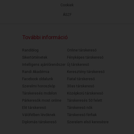
Cookiek
ÁSZF
További információ
Randiblog
Online társkereső
Sikertörténetek
Fényképes társkereső
Intelligens ajánlórendszer
Új társkereső
Randi Akadémia
Keresztény társkereső
Facebook oldalunk
Fiatal társkereső
Szerelmi horoszkóp
30as társkereső
Társkeresés mobilon
Középkorú társkereső
Párkeresők most online
Társkeresés 50 felett
Elit társkereső
Társkereső nők
Válófélben lévőknek
Társkereső férfiak
Diplomás társkereső
Szerelem első keresésre