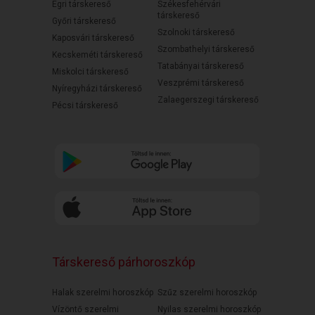
Egri társkereső
Székesfehérvári
társkereső
Győri társkereső
Szolnoki társkereső
Kaposvári társkereső
Szombathelyi társkereső
Kecskeméti társkereső
Tatabányai társkereső
Miskolci társkereső
Veszprémi társkereső
Nyíregyházi társkereső
Zalaegerszegi társkereső
Pécsi társkereső
Társkereső párhoroszkóp
Halak szerelmi horoszkóp
Szűz szerelmi horoszkóp
Vízöntő szerelmi
Nyilas szerelmi horoszkóp