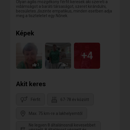
Olyan agilis mozgékony férfit keresek aki szereti a
vidámságot a baráti társaságot, szeret kirándulni,
becsületes ,őszinte empatikus, minden esetben adja
meg a tiszteletet egy Nőnek.
Képek
+4
3
2
Akit keres
Férfit
67-78 év között
Max. 75 km-re a lakhelyemtől
Ne legyen 8 általánosnál kevesebbet
végzett, 8 általánost végzett és