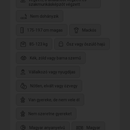
szakmunkásképzőt végzett
Nem dohányzik
175-197 cm magas
Mackós
85-123 kg
Ősz vagy őszülő hajú
Kék, zöld vagy barna szemű
Vállalkozó vagy nyugdíjas
Nőtlen, elvált vagy özvegy
Van gyereke, de nem vele él
Nem szeretne gyereket
Magyar anyanyelvű
Magyar