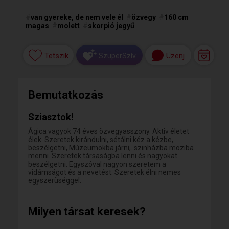
#
van gyereke, de nem vele él
#
özvegy
#
160 cm
magas
#
molett
#
skorpió jegyű
Tetszik
Üzenj
SzuperSzív
Bemutatkozás
Sziasztok!
Ágica vagyok 74 éves özvegyasszony. Aktiv életet
élek. Szeretek kirándulni, sétálni kéz a kézbe,
beszélgetni, Múzeumokba járni,. szinházba moziba
menni. Szeretek társaságba lenni és nagyokat
beszélgetni. Egyszóval nagyon szeretem a
vidámságot és a nevetést. Szeretek élni nemes
egyszerüséggel.
Milyen társat keresek?