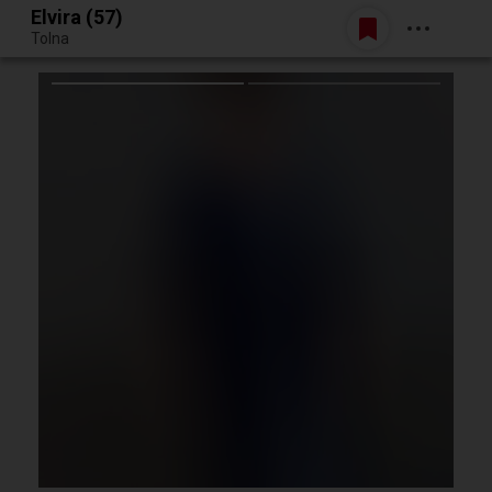
Elvira (57)
Belépés
Tolna
Egy jó randiból bármi lehet.