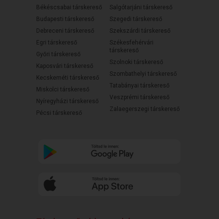
Békéscsabai társkereső
Salgótarjáni társkereső
Budapesti társkereső
Szegedi társkereső
Debreceni társkereső
Szekszárdi társkereső
Egri társkereső
Székesfehérvári
társkereső
Győri társkereső
Szolnoki társkereső
Kaposvári társkereső
Szombathelyi társkereső
Kecskeméti társkereső
Tatabányai társkereső
Miskolci társkereső
Veszprémi társkereső
Nyíregyházi társkereső
Zalaegerszegi társkereső
Pécsi társkereső