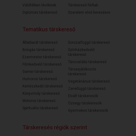
Válófélben lévőknek
Társkereső férfiak
Diplomás társkereső
Szerelem első keresésre
Tematikus társkereső
Állatbarát társkereső
Sorozatfüggő társkereső
Bringás társkereső
Színházkedvelő
társkereső
Ezermester társkereső
Táncoslábú társkereső
Filmkedvelő társkereső
Társasjátékozós
Gamer társkereső
társkereső
Humoros társkereső
Vegetáriánus társkereső
Kertészkedő társkereső
Zenefüggő társkereső
Könyvmoly társkereső
Elvált társkeresők
Motoros társkereső
Özvegy társkeresők
Spirituális társkereső
Gyermekes társkeresők
Társkeresés régiók szerint