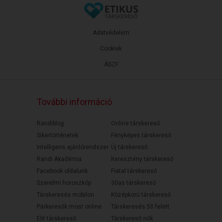
Adatvédelem
Cookiek
ÁSZF
További információ
Randiblog
Online társkereső
Sikertörténetek
Fényképes társkereső
Intelligens ajánlórendszer
Új társkereső
Randi Akadémia
Keresztény társkereső
Facebook oldalunk
Fiatal társkereső
Szerelmi horoszkóp
30as társkereső
Társkeresés mobilon
Középkorú társkereső
Párkeresők most online
Társkeresés 50 felett
Elit társkereső
Társkereső nők