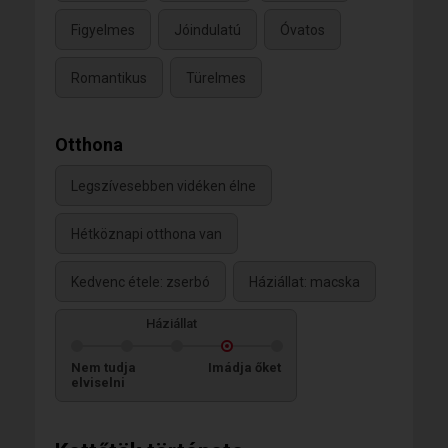
Figyelmes
Jóindulatú
Óvatos
Romantikus
Türelmes
Otthona
Legszívesebben vidéken élne
Hétköznapi otthona van
Kedvenc étele: zserbó
Háziállat: macska
Háziállat
Nem tudja
Imádja őket
elviselni