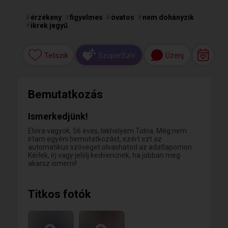
#
érzékeny
#
figyelmes
#
óvatos
#
nem dohányzik
#
ikrek jegyű
Tetszik
Üzenj
SzuperSzív
Bemutatkozás
Ismerkedjünk!
Elvira vagyok, 56 éves, lakhelyem Tolna. Még nem
írtam egyéni bemutatkozást, ezért ezt az
automatikus szöveget olvashatod az adatlapomon.
Kérlek, írj vagy jelölj kedvencnek, ha jobban meg
akarsz ismerni!
Titkos fotók