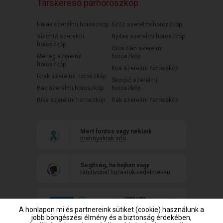
Társkereső párhoroszkóp
Halak szerelmi horoszkóp
Szűz szerelmi horoszkóp
Vízöntő szerelmi
Nyilas szerelmi horoszkóp
horoszkóp
Oroszlán szerelmi
Mérleg szerelmi
horoszkóp
horoszkóp
Kos szerelmi horoszkóp
Ikrek szerelmi horoszkóp
Skorpió szerelmi
Bak szerelmi horoszkóp
horoszkóp
Bika szerelmi horoszkóp
Rák szerelmi horoszkóp
Mert fontos vagy nekünk
mehnyakrak.info
Segítség, ha bajban vagy
randivonal.hu/a-nok-vedelmeben
A honlapon mi és partnereink sütiket (cookie) használunk a
jobb böngészési élmény és a biztonság érdekében,