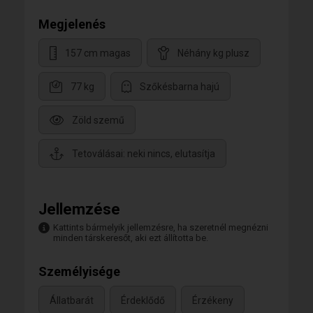
Megjelenés
157 cm magas
Néhány kg plusz
77 kg
Szőkésbarna hajú
Zöld szemű
Tetoválásai: neki nincs, elutasítja
Jellemzése
Kattints bármelyik jellemzésre, ha szeretnél megnézni
minden társkeresőt, aki ezt állította be.
Személyisége
Állatbarát
Érdeklődő
Érzékeny