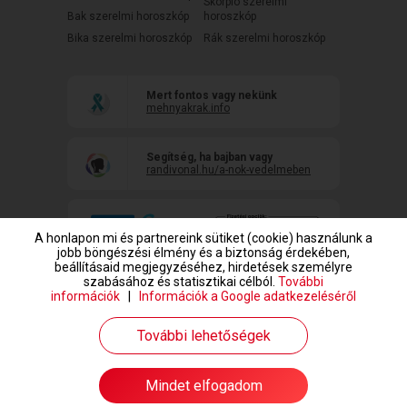
Skorpió szerelmi
Bak szerelmi horoszkóp
horoszkóp
Bika szerelmi horoszkóp
Rák szerelmi horoszkóp
Mert fontos vagy nekünk
mehnyakrak.info
Segítség, ha bajban vagy
randivonal.hu/a-nok-vedelmeben
A honlapon mi és partnereink sütiket (cookie) használunk a
jobb böngészési élmény és a biztonság érdekében,
beállításaid megjegyzéséhez, hirdetések személyre
szabásához és statisztikai célból.
További
információk
|
Információk a Google adatkezeléséről
www.randivonal.hu © Copyright 1999-2026 Dating Central Europe Zrt.
További lehetőségek
Mindet elfogadom