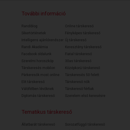
További információ
Randiblog
Online társkereső
Sikertörténetek
Fényképes társkereső
Intelligens ajánlórendszer
Új társkereső
Randi Akadémia
Keresztény társkereső
Facebook oldalunk
Fiatal társkereső
Szerelmi horoszkóp
30as társkereső
Társkeresés mobilon
Középkorú társkereső
Párkeresők most online
Társkeresés 50 felett
Elit társkereső
Társkereső nők
Válófélben lévőknek
Társkereső férfiak
Diplomás társkereső
Szerelem első keresésre
Tematikus társkereső
Állatbarát társkereső
Sorozatfüggő társkereső