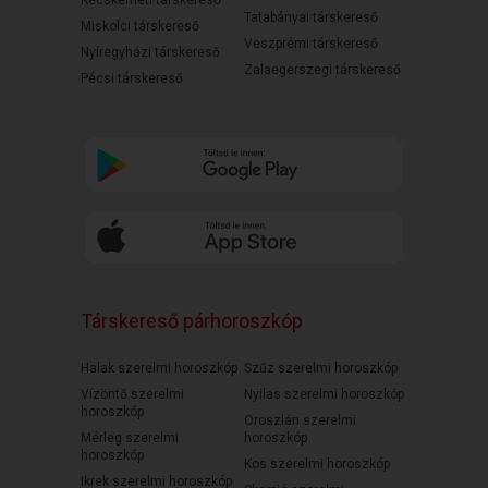
Kecskeméti társkereső
Tatabányai társkereső
Miskolci társkereső
Veszprémi társkereső
Nyíregyházi társkereső
Zalaegerszegi társkereső
Pécsi társkereső
Társkereső párhoroszkóp
Halak szerelmi horoszkóp
Szűz szerelmi horoszkóp
Vízöntő szerelmi
Nyilas szerelmi horoszkóp
horoszkóp
Oroszlán szerelmi
Mérleg szerelmi
horoszkóp
horoszkóp
Kos szerelmi horoszkóp
Ikrek szerelmi horoszkóp