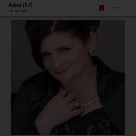
Anna (57)
Belépés
Törökbálint
Egy jó randiból bármi lehet.