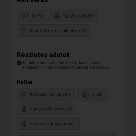
Férfit
52-65 év között
Max. 50 km-re a lakhelyemtől
Részletes adatok
Kattints bármelyik adatcímkére, ha szeretnél
megnézni minden társkeresőt, aki ezt állította be.
Háttér
Középiskolát végzett
Elvált
Van gyereke és vele él
Nem szeretne gyereket