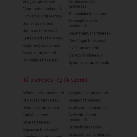
Bringás társkereső
Színházkedvelő
társkereső
Ezermester társkereső
Táncoslábú társkereső
Filmkedvelő társkereső
Társasjátékozós
Gamer társkereső
társkereső
Humoros társkereső
Vegetáriánus társkereső
Kertészkedő társkereső
Zenefüggő társkereső
Könyvmoly társkereső
Elvált társkeresők
Motoros társkereső
Özvegy társkeresők
Spirituális társkereső
Gyermekes társkeresők
Társkeresés régiók szerint
Békéscsabai társkereső
Salgótarjáni társkereső
Budapesti társkereső
Szegedi társkereső
Debreceni társkereső
Szekszárdi társkereső
Egri társkereső
Székesfehérvári
társkereső
Győri társkereső
Szolnoki társkereső
Kaposvári társkereső
Szombathelyi társkereső