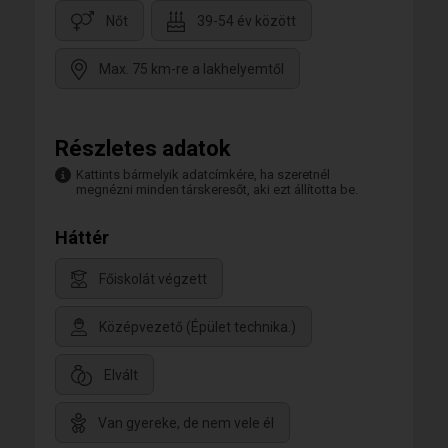
Nőt
39-54 év között
Max. 75 km-re a lakhelyemtől
Részletes adatok
Kattints bármelyik adatcímkére, ha szeretnél
megnézni minden társkeresőt, aki ezt állította be.
Háttér
Főiskolát végzett
Középvezető (Épület technika.)
Elvált
Van gyereke, de nem vele él