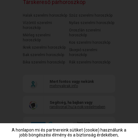
Társkereső párhoroszkóp
Halak szerelmi horoszkóp
Szűz szerelmi horoszkóp
Vízöntő szerelmi
Nyilas szerelmi horoszkóp
horoszkóp
Oroszlán szerelmi
Mérleg szerelmi
horoszkóp
horoszkóp
Kos szerelmi horoszkóp
Ikrek szerelmi horoszkóp
Skorpió szerelmi
Bak szerelmi horoszkóp
horoszkóp
Bika szerelmi horoszkóp
Rák szerelmi horoszkóp
Mert fontos vagy nekünk
mehnyakrak.info
Segítség, ha bajban vagy
randivonal.hu/a-nok-vedelmeben
A honlapon mi és partnereink sütiket (cookie) használunk a
jobb böngészési élmény és a biztonság érdekében,