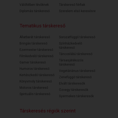
Válófélben lévőknek
Társkereső férfiak
Diplomás társkereső
Szerelem első keresésre
Tematikus társkereső
Állatbarát társkereső
Sorozatfüggő társkereső
Bringás társkereső
Színházkedvelő
társkereső
Ezermester társkereső
Táncoslábú társkereső
Filmkedvelő társkereső
Társasjátékozós
Gamer társkereső
társkereső
Humoros társkereső
Vegetáriánus társkereső
Kertészkedő társkereső
Zenefüggő társkereső
Könyvmoly társkereső
Elvált társkeresők
Motoros társkereső
Özvegy társkeresők
Spirituális társkereső
Gyermekes társkeresők
Társkeresés régiók szerint