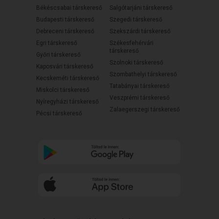
Békéscsabai társkereső
Salgótarjáni társkereső
Budapesti társkereső
Szegedi társkereső
Debreceni társkereső
Szekszárdi társkereső
Egri társkereső
Székesfehérvári
társkereső
Győri társkereső
Szolnoki társkereső
Kaposvári társkereső
Szombathelyi társkereső
Kecskeméti társkereső
Tatabányai társkereső
Miskolci társkereső
Veszprémi társkereső
Nyíregyházi társkereső
Zalaegerszegi társkereső
Pécsi társkereső