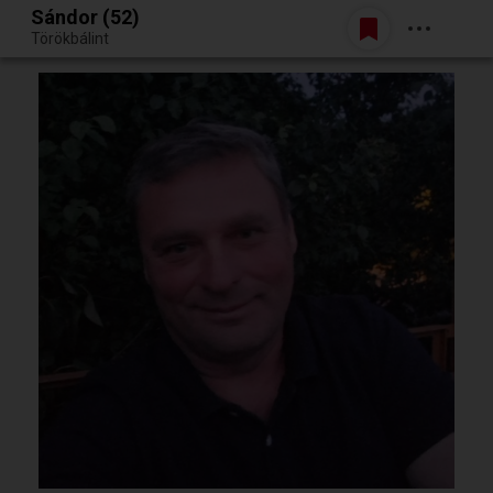
Sándor (52)
Belépés
Törökbálint
Egy jó randiból bármi lehet.