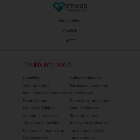
Adatvédelem
Cookiek
ÁSZF
További információ
Randiblog
Online társkereső
Sikertörténetek
Fényképes társkereső
Intelligens ajánlórendszer
Új társkereső
Randi Akadémia
Keresztény társkereső
Facebook oldalunk
Fiatal társkereső
Szerelmi horoszkóp
30as társkereső
Társkeresés mobilon
Középkorú társkereső
Párkeresők most online
Társkeresés 50 felett
Elit társkereső
Társkereső nők