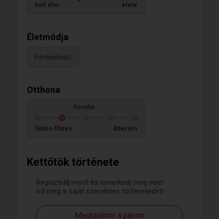
kell élni
élete
Életmódja
Filmkedvelő
Otthona
Konyha
Sütés-főzés
Étterem
Kettőtök története
Regisztrálj most és ismerkedj meg vele!
Írd meg a saját szerelmes történetedet!
Megtalálom a párom