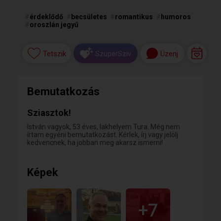
#
érdeklődő
#
becsületes
#
romantikus
#
humoros
#
oroszlán jegyű
Tetszik
Üzenj
SzuperSzív
Bemutatkozás
Sziasztok!
István vagyok, 53 éves, lakhelyem Tura. Még nem
írtam egyéni bemutatkozást. Kérlek, írj vagy jelölj
kedvencnek, ha jobban meg akarsz ismerni!
Képek
+7