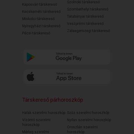
Szolnoki társkereső
Kaposvári társkereső
Szombathelyi társkereső
Kecskeméti társkereső
Tatabányai társkereső
Miskolci társkereső
Veszprémi társkereső
Nyíregyházi társkereső
Zalaegerszegi társkereső
Pécsi társkereső
Társkereső párhoroszkóp
Halak szerelmi horoszkóp
Szűz szerelmi horoszkóp
Vízöntő szerelmi
Nyilas szerelmi horoszkóp
horoszkóp
Oroszlán szerelmi
Mérleg szerelmi
horoszkóp