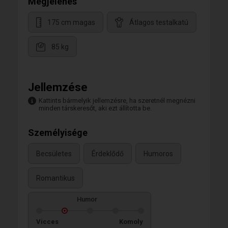
Megjelenés
175 cm magas
Átlagos testalkatú
85 kg
Jellemzése
Kattints bármelyik jellemzésre, ha szeretnél megnézni
minden társkeresőt, aki ezt állította be.
Személyisége
Becsületes
Érdeklődő
Humoros
Romantikus
Humor
Vicces
Komoly