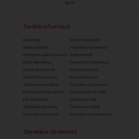
ÁSZF
További információ
Randiblog
Online társkereső
Sikertörténetek
Fényképes társkereső
Intelligens ajánlórendszer
Új társkereső
Randi Akadémia
Keresztény társkereső
Facebook oldalunk
Fiatal társkereső
Szerelmi horoszkóp
30as társkereső
Társkeresés mobilon
Középkorú társkereső
Párkeresők most online
Társkeresés 50 felett
Elit társkereső
Társkereső nők
Válófélben lévőknek
Társkereső férfiak
Diplomás társkereső
Szerelem első keresésre
Tematikus társkereső