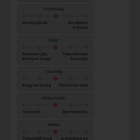
Pontosság
Mindig késik
Korábban
érkezik
Pénz
Könnyen jön,
Takarékosan
könnyen megy
beosztja
Társaság
Nagy társaság
Közeli barátok
Időbeosztás
Tervezés
Spontaneitás
Munka
Valamiből meg
A munkája az