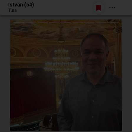
István (54)
Belépés
Tura
Egy jó randiból bármi lehet.