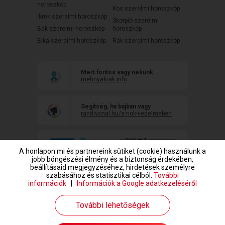
horoszkóp
Kos szerelmi horoszkóp
Ikrek szerelmi horoszkóp
Skorpió szerelmi
Bak szerelmi horoszkóp
horoszkóp
Bika szerelmi horoszkóp
Rák szerelmi horoszkóp
Mert fontos vagy nekünk
mehnyakrak.info
Segítség, ha bajban vagy
randivonal.hu/a-nok-vedelmeben
A honlapon mi és partnereink sütiket (cookie) használunk a
jobb böngészési élmény és a biztonság érdekében,
beállításaid megjegyzéséhez, hirdetések személyre
szabásához és statisztikai célból.
További
információk
|
Információk a Google adatkezeléséről
www.randivonal.hu © Copyright 1999-2026 Dating Central Europe Zrt.
További lehetőségek