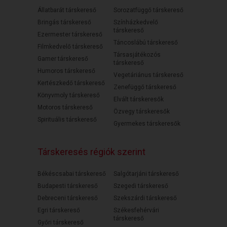
Állatbarát társkereső
Sorozatfüggő társkereső
Bringás társkereső
Színházkedvelő
társkereső
Ezermester társkereső
Táncoslábú társkereső
Filmkedvelő társkereső
Társasjátékozós
Gamer társkereső
társkereső
Humoros társkereső
Vegetáriánus társkereső
Kertészkedő társkereső
Zenefüggő társkereső
Könyvmoly társkereső
Elvált társkeresők
Motoros társkereső
Özvegy társkeresők
Spirituális társkereső
Gyermekes társkeresők
Társkeresés régiók szerint
Békéscsabai társkereső
Salgótarjáni társkereső
Budapesti társkereső
Szegedi társkereső
Debreceni társkereső
Szekszárdi társkereső
Egri társkereső
Székesfehérvári
társkereső
Győri társkereső