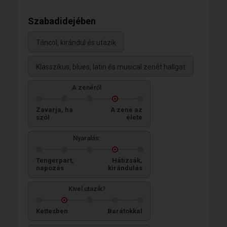
Szabadidejében
Táncol, kirándul és utazik
Klasszikus, blues, latin és musical zenét hallgat
A zenéről
Zavarja, ha
A zene az
szól
élete
Nyaralás:
Tengerpart,
Hátizsák,
napozás
kirándulás
Kivel utazik?
Kettesben
Barátokkal