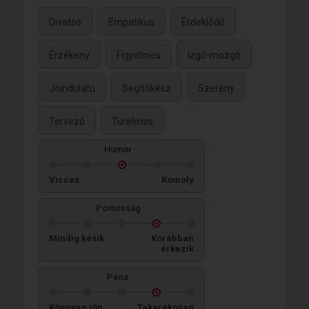
Divatos
Empatikus
Érdeklődő
Érzékeny
Figyelmes
Izgő-mozgó
Jóindulatú
Segítőkész
Szerény
Tervező
Türelmes
Humor
Vicces
Komoly
Pontosság
Mindig késik
Korábban
érkezik
Pénz
Könnyen jön,
Takarékosan