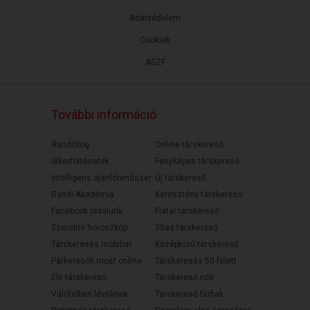
Adatvédelem
Cookiek
ÁSZF
További információ
Randiblog
Online társkereső
Sikertörténetek
Fényképes társkereső
Intelligens ajánlórendszer
Új társkereső
Randi Akadémia
Keresztény társkereső
Facebook oldalunk
Fiatal társkereső
Szerelmi horoszkóp
30as társkereső
Társkeresés mobilon
Középkorú társkereső
Párkeresők most online
Társkeresés 50 felett
Elit társkereső
Társkereső nők
Válófélben lévőknek
Társkereső férfiak