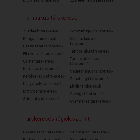
Diplomás társkereső
Szerelem első keresésre
Tematikus társkereső
Állatbarát társkereső
Sorozatfüggő társkereső
Bringás társkereső
Színházkedvelő
társkereső
Ezermester társkereső
Táncoslábú társkereső
Filmkedvelő társkereső
Társasjátékozós
Gamer társkereső
társkereső
Humoros társkereső
Vegetáriánus társkereső
Kertészkedő társkereső
Zenefüggő társkereső
Könyvmoly társkereső
Elvált társkeresők
Motoros társkereső
Özvegy társkeresők
Spirituális társkereső
Gyermekes társkeresők
Társkeresés régiók szerint
Békéscsabai társkereső
Salgótarjáni társkereső
Budapesti társkereső
Szegedi társkereső