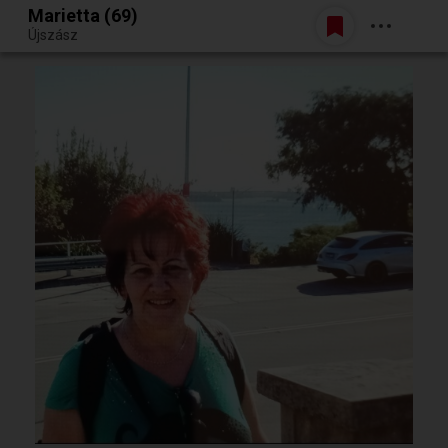
Marietta (69)
Belépés
Újszász
Egy jó randiból bármi lehet.