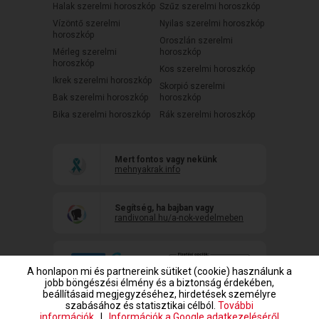
Halak szerelmi horoszkóp
Szűz szerelmi horoszkóp
Vízöntő szerelmi
Nyilas szerelmi horoszkóp
horoszkóp
Oroszlán szerelmi
Mérleg szerelmi
horoszkóp
horoszkóp
Kos szerelmi horoszkóp
Ikrek szerelmi horoszkóp
Skorpió szerelmi
Bak szerelmi horoszkóp
horoszkóp
Bika szerelmi horoszkóp
Rák szerelmi horoszkóp
Mert fontos vagy nekünk
mehnyakrak.info
Segítség, ha bajban vagy
randivonal.hu/a-nok-vedelmeben
A honlapon mi és partnereink sütiket (cookie) használunk a
jobb böngészési élmény és a biztonság érdekében,
beállításaid megjegyzéséhez, hirdetések személyre
szabásához és statisztikai célból.
További
információk
|
Információk a Google adatkezeléséről