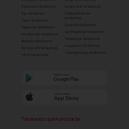
Debreceni társkereső
Szekszárdi társkereső
Egri társkereső
Székesfehérvári
társkereső
Győri társkereső
Szolnoki társkereső
Kaposvári társkereső
Szombathelyi társkereső
Kecskeméti társkereső
Tatabányai társkereső
Miskolci társkereső
Veszprémi társkereső
Nyíregyházi társkereső
Zalaegerszegi társkereső
Pécsi társkereső
Társkereső párhoroszkóp