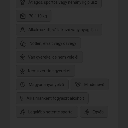
Átlagos, sportos vagy néhány kg plusz
70-110 kg
Alkalmazott, vállalkozó vagy nyugdíjas
Nőtlen, elvált vagy özvegy
Van gyereke, de nem vele él
Nem szeretne gyereket
Magyar anyanyelvű
Mindenevő
Alkalmanként fogyaszt alkoholt
Legalább hetente sportol
Egyéb