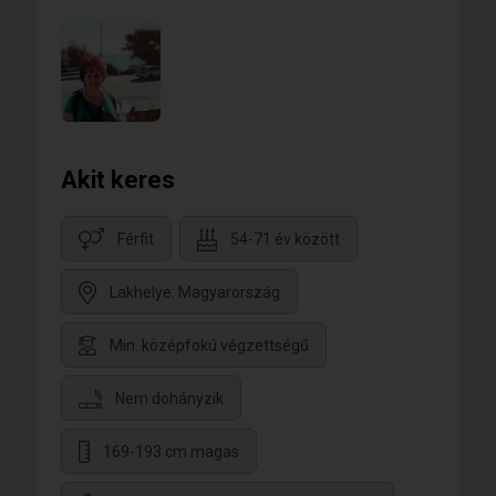
25
Akit keres
Férfit
54-71 év között
Lakhelye: Magyarország
Min. középfokú végzettségű
Nem dohányzik
169-193 cm magas