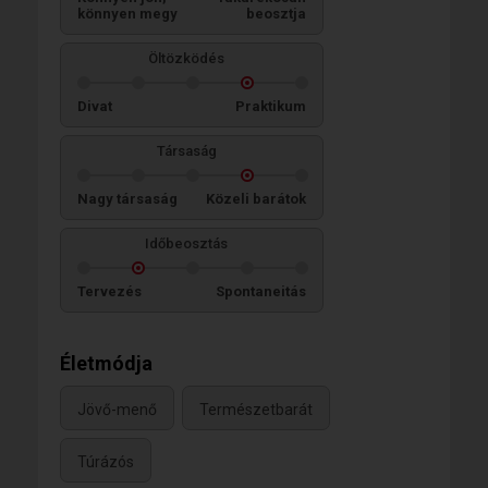
könnyen megy
beosztja
Öltözködés
Divat
Praktikum
Társaság
Nagy társaság
Közeli barátok
Időbeosztás
Tervezés
Spontaneitás
Életmódja
Jövő-menő
Természetbarát
Túrázós