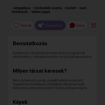
#
empatikus
#
zöldeskék szemű
#
molett
#
nem
dohányzik
#
nyilas jegyű
Tetszik
Üzenj
SzuperSzív
Bemutatkozás
Barátomat, társamat keresem közös programok
eltöltéséhez, szimpátia esetén tartós párkapcsolatra.
Milyen társat keresek?
Nem dohányzó, pocak, szakáll nélküli rendezett
fogazattal rendelkező, intelligens társat keresek.
Kölcsönös szimpátia esetén tartós párkapcsolatra.
Képek