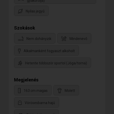
gyakorolja)
Nyilas jegyű
Szokások
Nem dohányzik
Mindenevő
Alkalmanként fogyaszt alkoholt
Hetente többször sportol (Jóga/torna)
Megjelenés
163 cm magas
Molett
Vörösesbarna hajú