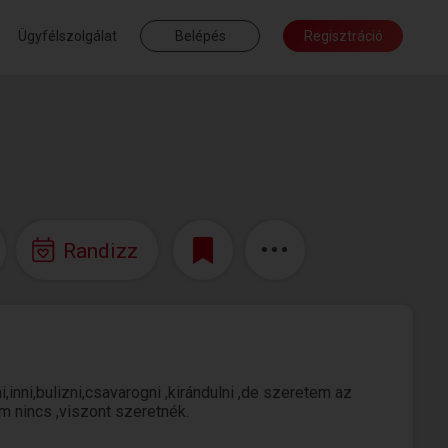
Ügyfélszolgálat
Belépés
Regisztráció
Randizz
inni,bulizni,csavarogni ,kirándulni ,de szeretem az
 nincs ,viszont szeretnék.