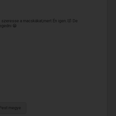
leg szeresse a macskákat,mert Én igen..🤣 De
egedni 😁
 Pest megye