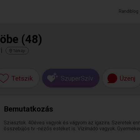
Randiblog
öbe (48)
i
Térkép
Tetszik
SzuperSzív
Üzenj
Bemutatkozás
Sziasztok. 40éves vagyok és vágyom az igazira. Szeretek enni,
összebújós tv -nézős estéket is. Vízimádó vagyok. Gyermekem