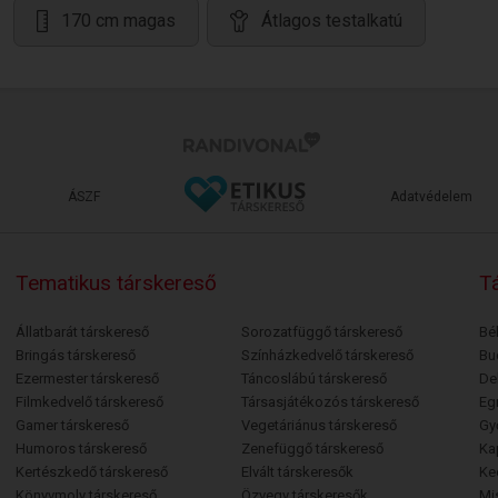
170 cm magas
Átlagos testalkatú
ÁSZF
Adatvédelem
Tematikus társkereső
Tá
Állatbarát társkereső
Sorozatfüggő társkereső
Bé
Bringás társkereső
Színházkedvelő társkereső
Bu
Ezermester társkereső
Táncoslábú társkereső
De
Filmkedvelő társkereső
Társasjátékozós társkereső
Egr
Gamer társkereső
Vegetáriánus társkereső
Gy
Humoros társkereső
Zenefüggő társkereső
Ka
Kertészkedő társkereső
Elvált társkeresők
Ke
Könyvmoly társkereső
Özvegy társkeresők
Mi