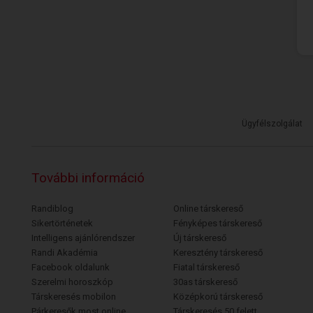
Ügyfélszolgálat
További információ
Randiblog
Online társkereső
Sikertörténetek
Fényképes társkereső
Intelligens ajánlórendszer
Új társkereső
Randi Akadémia
Keresztény társkereső
Facebook oldalunk
Fiatal társkereső
Szerelmi horoszkóp
30as társkereső
Társkeresés mobilon
Középkorú társkereső
Párkeresők most online
Társkeresés 50 felett