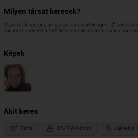
Milyen társat keresek?
Olyan férfit keresek aki utálja a sört,mert Én igen ..🤣 Lehető
mindenképpen azt a férfit keresem aki szeretne velem megör
Képek
Akit keres
Férfit
37-47 év között
Lakhelye: