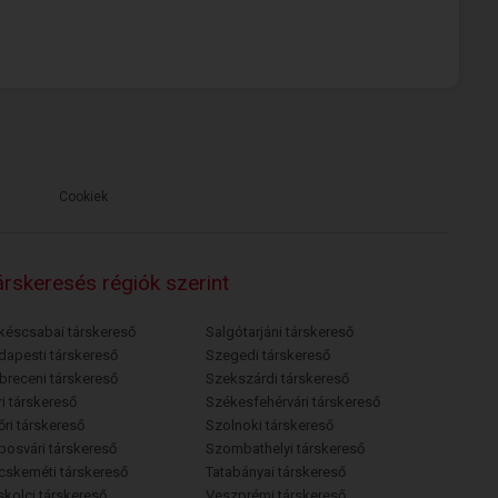
Cookiek
rskeresés régiók szerint
késcsabai társkereső
Salgótarjáni társkereső
dapesti társkereső
Szegedi társkereső
breceni társkereső
Szekszárdi társkereső
i társkereső
Székesfehérvári társkereső
őri társkereső
Szolnoki társkereső
posvári társkereső
Szombathelyi társkereső
cskeméti társkereső
Tatabányai társkereső
skolci társkereső
Veszprémi társkereső