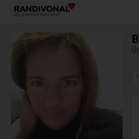
Egy jó randiból bármi lehet.
B
Úr