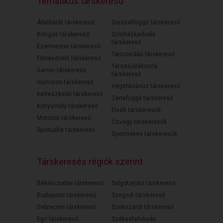
Tematikus társkereső
Állatbarát társkereső
Sorozatfüggő társkereső
Bringás társkereső
Színházkedvelő
társkereső
Ezermester társkereső
Táncoslábú társkereső
Filmkedvelő társkereső
Társasjátékozós
Gamer társkereső
társkereső
Humoros társkereső
Vegetáriánus társkereső
Kertészkedő társkereső
Zenefüggő társkereső
Könyvmoly társkereső
Elvált társkeresők
Motoros társkereső
Özvegy társkeresők
Spirituális társkereső
Gyermekes társkeresők
Társkeresés régiók szerint
Békéscsabai társkereső
Salgótarjáni társkereső
Budapesti társkereső
Szegedi társkereső
Debreceni társkereső
Szekszárdi társkereső
Egri társkereső
Székesfehérvári