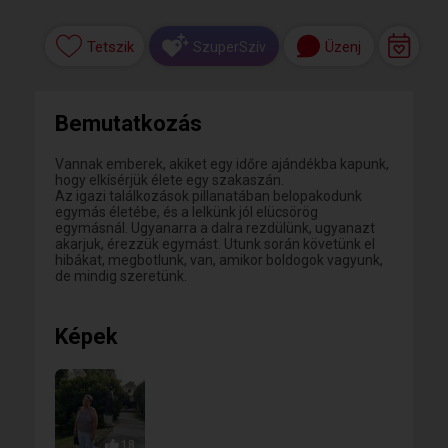
Tetszik
Üzenj
SzuperSzív
Bemutatkozás
Vannak emberek, akiket egy időre ajándékba kapunk,
hogy elkísérjük élete egy szakaszán.
Az igazi találkozások pillanatában belopakodunk
egymás életébe, és a lelkünk jól elücsörög
egymásnál. Ugyanarra a dalra rezdülünk, ugyanazt
akarjuk, érezzük egymást. Utunk során követünk el
hibákat, megbotlunk, van, amikor boldogok vagyunk,
de mindig szeretünk.
Képek
18