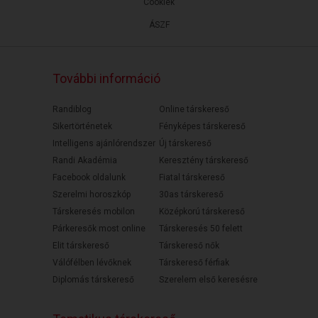
Cookiek
ÁSZF
További információ
Randiblog
Online társkereső
Sikertörténetek
Fényképes társkereső
Intelligens ajánlórendszer
Új társkereső
Randi Akadémia
Keresztény társkereső
Facebook oldalunk
Fiatal társkereső
Szerelmi horoszkóp
30as társkereső
Társkeresés mobilon
Középkorú társkereső
Párkeresők most online
Társkeresés 50 felett
Elit társkereső
Társkereső nők
Válófélben lévőknek
Társkereső férfiak
Diplomás társkereső
Szerelem első keresésre