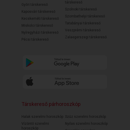
társkereső
Győri társkereső
Szolnoki társkereső
Kaposvári társkereső
Szombathelyi társkereső
Kecskeméti társkereső
Tatabányai társkereső
Miskolci társkereső
Veszprémi társkereső
Nyíregyházi társkereső
Zalaegerszegi társkereső
Pécsi társkereső
Társkereső párhoroszkóp
Halak szerelmi horoszkóp
Szűz szerelmi horoszkóp
Vízöntő szerelmi
Nyilas szerelmi horoszkóp
horoszkóp