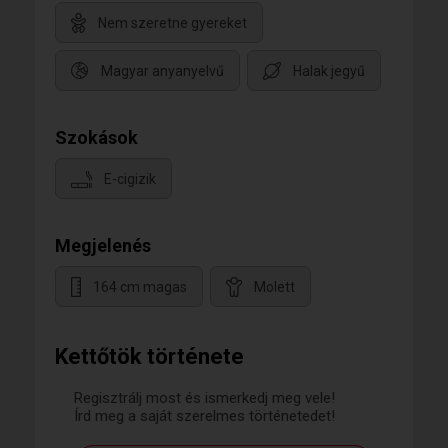
Nem szeretne gyereket
Magyar anyanyelvű
Halak jegyű
Szokások
E-cigizik
Megjelenés
164 cm magas
Molett
Kettőtök története
Regisztrálj most és ismerkedj meg vele!
Írd meg a saját szerelmes történetedet!