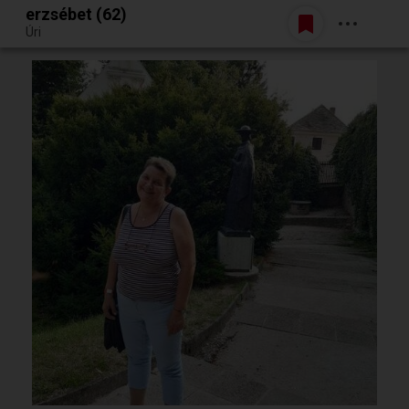
erzsébet (62)
Belépés
Úri
Egy jó randiból bármi lehet.