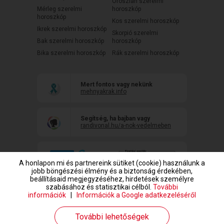
Oroszlán szerelmi
Mérleg szerelmi
horoszkóp
horoszkóp
Kos szerelmi horoszkóp
Ikrek szerelmi horoszkóp
Skorpió szerelmi
Bak szerelmi horoszkóp
horoszkóp
Bika szerelmi horoszkóp
Rák szerelmi horoszkóp
Mert fontos vagy nekünk
mehnyakrak.info
Segítség, ha bajban vagy
randivonal.hu/a-nok-vedelmeben
A honlapon mi és partnereink sütiket (cookie) használunk a
jobb böngészési élmény és a biztonság érdekében,
beállításaid megjegyzéséhez, hirdetések személyre
szabásához és statisztikai célból.
További
információk
|
Információk a Google adatkezeléséről
www.randivonal.hu © Copyright 1999-2026 Dating Central Europe Zrt.
További lehetőségek