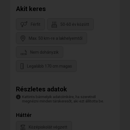
Akit keres
Férfit
50-60 év között
Max. 50 km-re a lakhelyemtől
Nem dohányzik
Legalább 170 cm magas
Részletes adatok
Kattints bármelyik adatcímkére, ha szeretnél
megnézni minden társkeresőt, aki ezt állította be.
Háttér
Középiskolát végzett