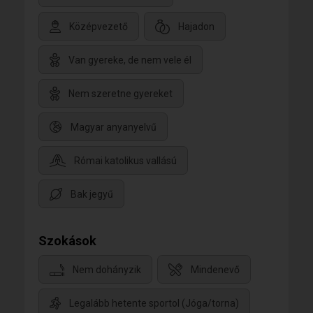
Középvezető
Hajadon
Van gyereke, de nem vele él
Nem szeretne gyereket
Magyar anyanyelvű
Római katolikus vallású
Bak jegyű
Szokások
Nem dohányzik
Mindenevő
Legalább hetente sportol (Jóga/torna)