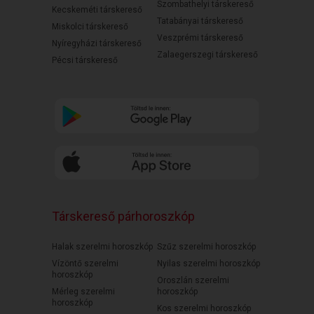
Szombathelyi társkereső
Kecskeméti társkereső
Tatabányai társkereső
Miskolci társkereső
Veszprémi társkereső
Nyíregyházi társkereső
Zalaegerszegi társkereső
Pécsi társkereső
Társkereső párhoroszkóp
Halak szerelmi horoszkóp
Szűz szerelmi horoszkóp
Vízöntő szerelmi
Nyilas szerelmi horoszkóp
horoszkóp
Oroszlán szerelmi
Mérleg szerelmi
horoszkóp
horoszkóp
Kos szerelmi horoszkóp