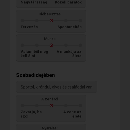
Nagy társaság
Közeli barátok
Időbeosztás
Tervezés
Spontaneitás
Munka
Valamiből meg
A munkája az
kell élni
élete
Szabadidejében
Sportol, kirándul, olvas és családdal van
A zenéről
Zavarja, ha
A zene az
szól
élete
Nyaralás: