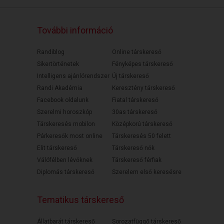
További információ
Randiblog
Online társkereső
Sikertörténetek
Fényképes társkereső
Intelligens ajánlórendszer
Új társkereső
Randi Akadémia
Keresztény társkereső
Facebook oldalunk
Fiatal társkereső
Szerelmi horoszkóp
30as társkereső
Társkeresés mobilon
Középkorú társkereső
Párkeresők most online
Társkeresés 50 felett
Elit társkereső
Társkereső nők
Válófélben lévőknek
Társkereső férfiak
Diplomás társkereső
Szerelem első keresésre
Tematikus társkereső
Állatbarát társkereső
Sorozatfüggő társkereső