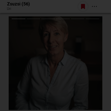
Zsuzsi (56)
Belépés
Úri
Egy jó randiból bármi lehet.