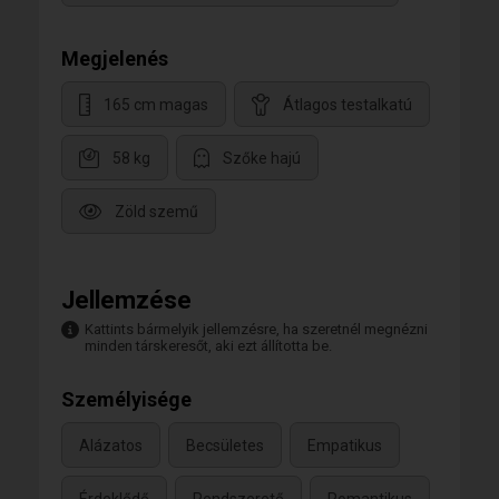
Megjelenés
165 cm magas
Átlagos testalkatú
58 kg
Szőke hajú
Zöld szemű
Jellemzése
Kattints bármelyik jellemzésre, ha szeretnél megnézni
minden társkeresőt, aki ezt állította be.
Személyisége
Alázatos
Becsületes
Empatikus