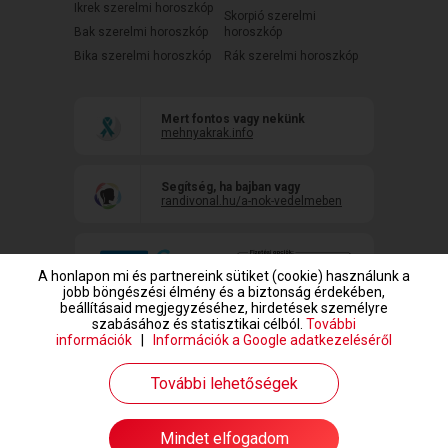
Ikrek szerelmi horoszkóp
Skorpió szerelmi
Bak szerelmi horoszkóp
horoszkóp
Bika szerelmi horoszkóp
Rák szerelmi horoszkóp
Mert fontos vagy nekünk
mehnyakrak.info
Segítség, ha bajban vagy
randivonal.hu/a-nok-vedelmeben
A honlapon mi és partnereink sütiket (cookie) használunk a
jobb böngészési élmény és a biztonság érdekében,
beállításaid megjegyzéséhez, hirdetések személyre
szabásához és statisztikai célból.
További
információk
|
Információk a Google adatkezeléséről
www.randivonal.hu © Copyright 1999-2026 Dating Central Europe Zrt.
További lehetőségek
Mindet elfogadom