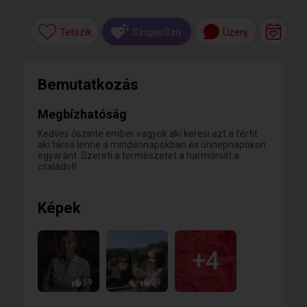
Tetszik
Üzenj
SzuperSzív
Bemutatkozás
Megbízhatóság
Kedves őszinte ember vagyok aki keresi azt a férfit
aki társa lenne a mindennapokban és ünnepnapokon
egyaránt. Szereti a természetet a harmóniát a
családot!
Képek
+4
59
29