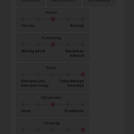
Érdeklődő
Rendszerető
Romantikus
Humor
Vicces
Komoly
Pontosság
Mindig késik
Korábban
érkezik
Pénz
Könnyen jön,
Takarékosan
könnyen megy
beosztja
Öltözködés
Divat
Praktikum
Társaság