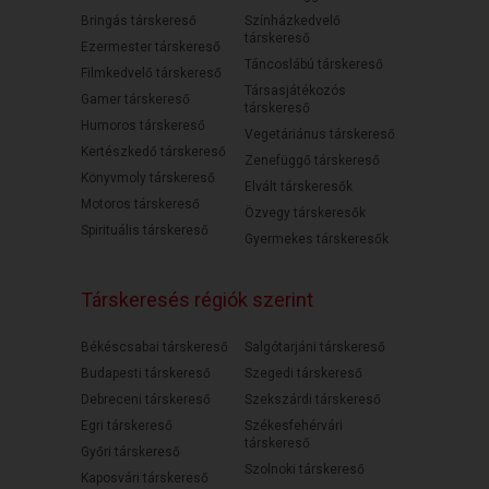
Bringás társkereső
Színházkedvelő
társkereső
Ezermester társkereső
Táncoslábú társkereső
Filmkedvelő társkereső
Társasjátékozós
Gamer társkereső
társkereső
Humoros társkereső
Vegetáriánus társkereső
Kertészkedő társkereső
Zenefüggő társkereső
Könyvmoly társkereső
Elvált társkeresők
Motoros társkereső
Özvegy társkeresők
Spirituális társkereső
Gyermekes társkeresők
Társkeresés régiók szerint
Békéscsabai társkereső
Salgótarjáni társkereső
Budapesti társkereső
Szegedi társkereső
Debreceni társkereső
Szekszárdi társkereső
Egri társkereső
Székesfehérvári
társkereső
Győri társkereső
Szolnoki társkereső
Kaposvári társkereső