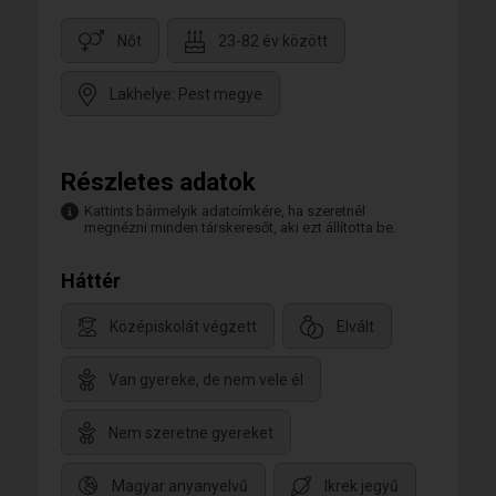
Nőt
23-82 év között
Lakhelye: Pest megye
Részletes adatok
Kattints bármelyik adatcímkére, ha szeretnél
megnézni minden társkeresőt, aki ezt állította be.
Háttér
Középiskolát végzett
Elvált
Van gyereke, de nem vele él
Nem szeretne gyereket
Magyar anyanyelvű
Ikrek jegyű