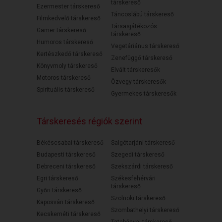
társkereső
Ezermester társkereső
Táncoslábú társkereső
Filmkedvelő társkereső
Társasjátékozós
Gamer társkereső
társkereső
Humoros társkereső
Vegetáriánus társkereső
Kertészkedő társkereső
Zenefüggő társkereső
Könyvmoly társkereső
Elvált társkeresők
Motoros társkereső
Özvegy társkeresők
Spirituális társkereső
Gyermekes társkeresők
Társkeresés régiók szerint
Békéscsabai társkereső
Salgótarjáni társkereső
Budapesti társkereső
Szegedi társkereső
Debreceni társkereső
Szekszárdi társkereső
Egri társkereső
Székesfehérvári
társkereső
Győri társkereső
Szolnoki társkereső
Kaposvári társkereső
Szombathelyi társkereső
Kecskeméti társkereső