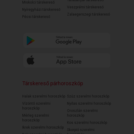
Tatabányai társkereső
Miskolci társkereső
Veszprémi társkereső
Nyíregyházi társkereső
Zalaegerszegi társkereső
Pécsi társkereső
Társkereső párhoroszkóp
Halak szerelmi horoszkóp
Szűz szerelmi horoszkóp
Vízöntő szerelmi
Nyilas szerelmi horoszkóp
horoszkóp
Oroszlán szerelmi
Mérleg szerelmi
horoszkóp
horoszkóp
Kos szerelmi horoszkóp
Ikrek szerelmi horoszkóp
Skorpió szerelmi