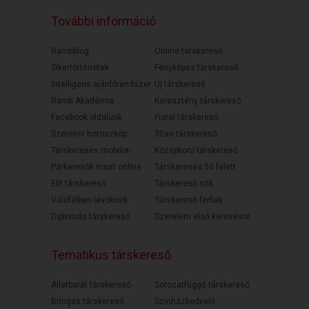
További információ
Randiblog
Online társkereső
Sikertörténetek
Fényképes társkereső
Intelligens ajánlórendszer
Új társkereső
Randi Akadémia
Keresztény társkereső
Facebook oldalunk
Fiatal társkereső
Szerelmi horoszkóp
30as társkereső
Társkeresés mobilon
Középkorú társkereső
Párkeresők most online
Társkeresés 50 felett
Elit társkereső
Társkereső nők
Válófélben lévőknek
Társkereső férfiak
Diplomás társkereső
Szerelem első keresésre
Tematikus társkereső
Állatbarát társkereső
Sorozatfüggő társkereső
Bringás társkereső
Színházkedvelő