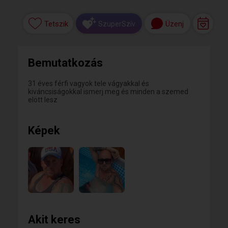
Tetszik
Üzenj
SzuperSzív
Bemutatkozás
31 éves férfi vagyok tele vágyakkal és
kiváncsiságokkal ismerj meg és minden a szemed
elött lesz
Képek
Akit keres