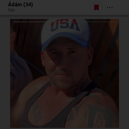
Ádám (34)
Belépés
Vác
Egy jó randiból bármi lehet.