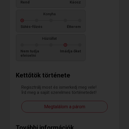
Rend
Káosz
Konyha
Sütés-főzés
Étterem
Háziállat
Nem tudja
Imádja őket
elviselni
Kettőtök története
Regisztrálj most és ismerkedj meg vele!
Írd meg a saját szerelmes történetedet!
Megtalálom a párom
További információk