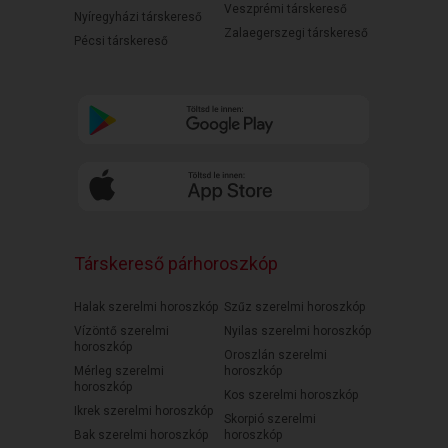
Veszprémi társkereső
Nyíregyházi társkereső
Zalaegerszegi társkereső
Pécsi társkereső
Társkereső párhoroszkóp
Halak szerelmi horoszkóp
Szűz szerelmi horoszkóp
Vízöntő szerelmi
Nyilas szerelmi horoszkóp
horoszkóp
Oroszlán szerelmi
Mérleg szerelmi
horoszkóp
horoszkóp
Kos szerelmi horoszkóp
Ikrek szerelmi horoszkóp
Skorpió szerelmi
Bak szerelmi horoszkóp
horoszkóp