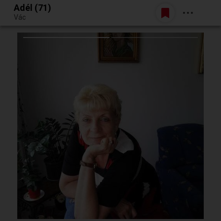
Adél (71)
Belépés
Vác
Egy jó randiból bármi lehet.