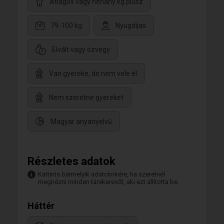
Átlagos vagy néhány kg plusz
79-100 kg
Nyugdíjas
Elvált vagy özvegy
Van gyereke, de nem vele él
Nem szeretne gyereket
Magyar anyanyelvű
Részletes adatok
Kattints bármelyik adatcímkére, ha szeretnél
megnézni minden társkeresőt, aki ezt állította be.
Háttér