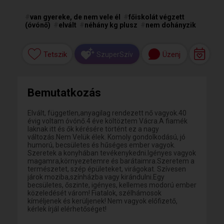
#
van gyereke, de nem vele él
#
főiskolát végzett
(óvónő)
#
elvált
#
néhány kg plusz
#
nem dohányzik
Tetszik
Üzenj
SzuperSzív
Bemutatkozás
Elvált, független,anyagilag rendezett nő vagyok.40
évig voltam óvónő.4 éve költöztem Vácra.A fiamék
laknak itt és ők kérésére történt ez a nagy
változás.Nem Velük élek. Komoly gondolkodású, jó
humorú, becsületes és hűséges ember vagyok.
Szeretek a konyhában tevékenykedni.Igényes vagyok
magamra,környezetemre és barátaimra.Szeretem a
természetet, szép épületeket, virágokat. Szívesen
járok moziba,színházba vagy kirándulni.Egy
becsületes, őszinte, igényes, kellemes modorú ember
közeledését várom! Fiatalok, szélhámosok
kíméljenek és kerüljenek! Nem vagyok előfizető,
kérlek írjál elérhetőséget!