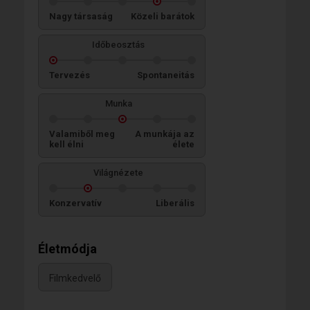
Nagy társaság
Közeli barátok
Időbeosztás
Tervezés
Spontaneitás
Munka
Valamiből meg
A munkája az
kell élni
élete
Világnézete
Konzervatív
Liberális
Életmódja
Filmkedvelő