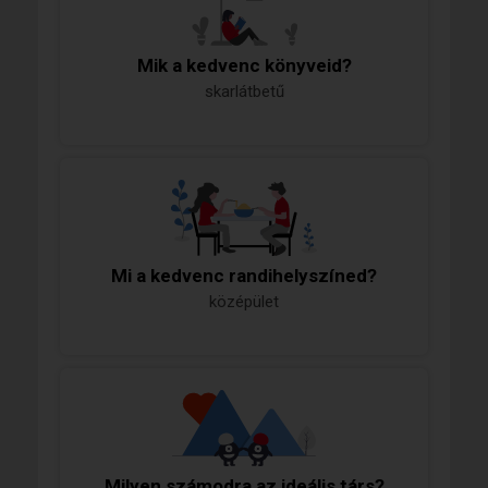
Mik a kedvenc könyveid?
skarlátbetű
Mi a kedvenc randihelyszíned?
középület
Milyen számodra az ideális társ?