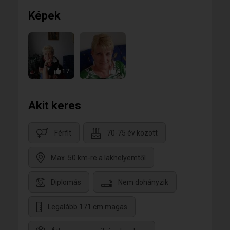
Képek
17
9
Akit keres
Férfit
70-75 év között
Max. 50 km-re a lakhelyemtől
Diplomás
Nem dohányzik
Legalább 171 cm magas