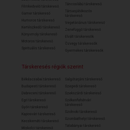
Táncoslábú társkereső
Filmkedvelő társkereső
Társasjátékozós
Gamer társkereső
társkereső
Humoros társkereső
Vegetáriánus társkereső
Kertészkedő társkereső
Zenefüggő társkereső
Könyvmoly társkereső
Elvált társkeresők
Motoros társkereső
Özvegy társkeresők
Spirituális társkereső
Gyermekes társkeresők
Társkeresés régiók szerint
Békéscsabai társkereső
Salgótarjáni társkereső
Budapesti társkereső
Szegedi társkereső
Debreceni társkereső
Szekszárdi társkereső
Egri társkereső
Székesfehérvári
társkereső
Győri társkereső
Szolnoki társkereső
Kaposvári társkereső
Szombathelyi társkereső
Kecskeméti társkereső
Tatabányai társkereső
Miskolci társkereső