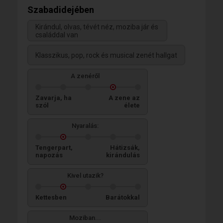
Szabadidejében
Kirándul, olvas, tévét néz, moziba jár és
családdal van
Klasszikus, pop, rock és musical zenét hallgat
A zenéről
Zavarja, ha
A zene az
szól
élete
Nyaralás:
Tengerpart,
Hátizsák,
napozás
kirándulás
Kivel utazik?
Kettesben
Barátokkal
Moziban...