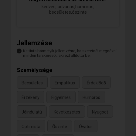
kedves, udvarias,humoros,
becsületes,őszinte
Jellemzése
Kattints bármelyik jellemzésre, ha szeretnél megnézni
minden társkeresőt, aki ezt állította be.
Személyisége
Becsületes
Empatikus
Érdeklődő
Érzékeny
Figyelmes
Humoros
Jóindulatú
Következetes
Nyugodt
Optimista
Őszinte
Óvatos