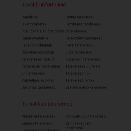
További információ
Randiblog
Online társkereső
Sikertörténetek
Fényképes társkereső
Intelligens ajánlórendszer
Új társkereső
Randi Akadémia
Keresztény társkereső
Facebook oldalunk
Fiatal társkereső
Szerelmi horoszkóp
30as társkereső
Társkeresés mobilon
Középkorú társkereső
Párkeresők most online
Társkeresés 50 felett
Elit társkereső
Társkereső nők
Válófélben lévőknek
Társkereső férfiak
Diplomás társkereső
Szerelem első keresésre
Tematikus társkereső
Állatbarát társkereső
Sorozatfüggő társkereső
Bringás társkereső
Színházkedvelő
társkereső
Ezermester társkereső