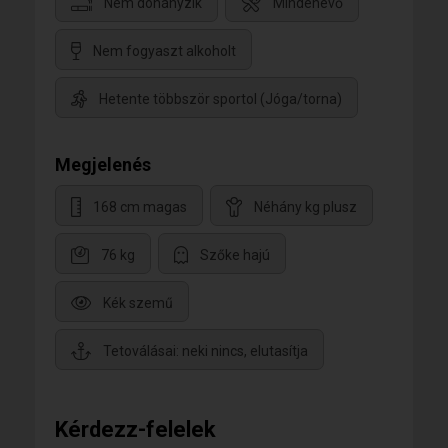
Nem dohányzik
Mindenevő
Nem fogyaszt alkoholt
Hetente többször sportol (Jóga/torna)
Megjelenés
168 cm magas
Néhány kg plusz
76 kg
Szőke hajú
Kék szemű
Tetoválásai: neki nincs, elutasítja
Kérdezz-felelek