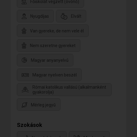
Főiskolát végzett (óvónő)
Nyugdíjas
Elvált
Van gyereke, de nem vele él
Nem szeretne gyereket
Magyar anyanyelvű
Magyar nyelven beszél
Római katolikus vallású (alkalmanként
gyakorolja)
Mérleg jegyű
Szokások