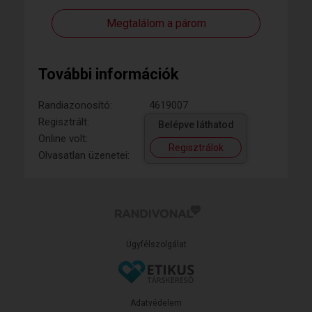
Megtalálom a párom
További információk
Randiazonosító:
4619007
Regisztrált:
Belépve láthatod
Online volt:
Regisztrálok
Olvasatlan üzenetei:
Ügyfélszolgálat
Adatvédelem