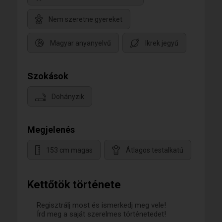
Nem szeretne gyereket
Magyar anyanyelvű
Ikrek jegyű
Szokások
Dohányzik
Megjelenés
153 cm magas
Átlagos testalkatú
Kettőtök története
Regisztrálj most és ismerkedj meg vele!
Írd meg a saját szerelmes történetedet!