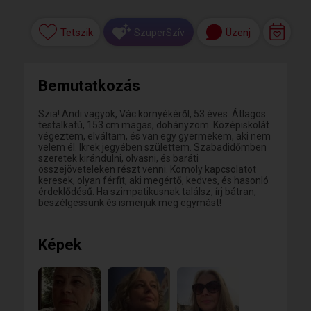
Tetszik
Üzenj
SzuperSzív
Bemutatkozás
Szia! Andi vagyok, Vác környékéről, 53 éves. Átlagos
testalkatú, 153 cm magas, dohányzom. Középiskolát
végeztem, elváltam, és van egy gyermekem, aki nem
velem él. Ikrek jegyében születtem. Szabadidőmben
szeretek kirándulni, olvasni, és baráti
összejöveteleken részt venni. Komoly kapcsolatot
keresek, olyan férfit, aki megértő, kedves, és hasonló
érdeklődésű. Ha szimpatikusnak találsz, írj bátran,
beszélgessünk és ismerjük meg egymást!
Képek