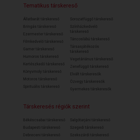
Tematikus társkereső
Állatbarát társkereső
Sorozatfüggő társkereső
Bringás társkereső
Színházkedvelő
társkereső
Ezermester társkereső
Táncoslábú társkereső
Filmkedvelő társkereső
Társasjátékozós
Gamer társkereső
társkereső
Humoros társkereső
Vegetáriánus társkereső
Kertészkedő társkereső
Zenefüggő társkereső
Könyvmoly társkereső
Elvált társkeresők
Motoros társkereső
Özvegy társkeresők
Spirituális társkereső
Gyermekes társkeresők
Társkeresés régiók szerint
Békéscsabai társkereső
Salgótarjáni társkereső
Budapesti társkereső
Szegedi társkereső
Debreceni társkereső
Szekszárdi társkereső