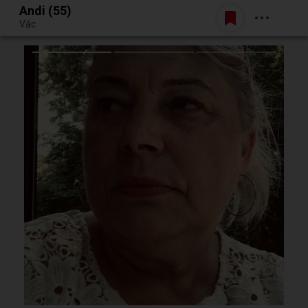
Andi (55)
Belépés
Vác
Egy jó randiból bármi lehet.