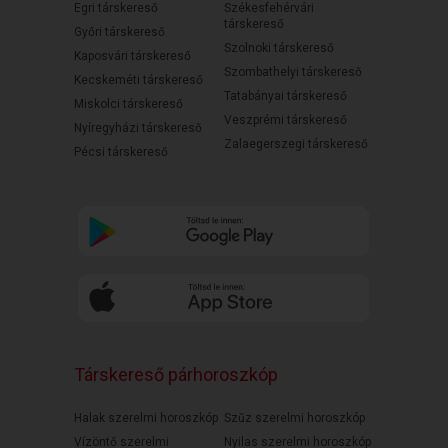
Egri társkereső
Székesfehérvári
társkereső
Győri társkereső
Szolnoki társkereső
Kaposvári társkereső
Szombathelyi társkereső
Kecskeméti társkereső
Tatabányai társkereső
Miskolci társkereső
Veszprémi társkereső
Nyíregyházi társkereső
Zalaegerszegi társkereső
Pécsi társkereső
Társkereső párhoroszkóp
Halak szerelmi horoszkóp
Szűz szerelmi horoszkóp
Vízöntő szerelmi
Nyilas szerelmi horoszkóp