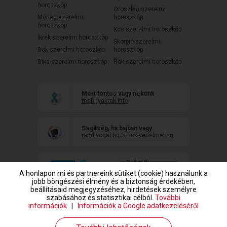
horoszkóp
Oroszlán szerelmi
Mérleg szerelmi
horoszkóp
horoszkóp
Kos szerelmi horoszkóp
Ikrek szerelmi horoszkóp
Skorpió szerelmi
Bak szerelmi horoszkóp
horoszkóp
Bika szerelmi horoszkóp
Rák szerelmi horoszkóp
Mert fontos vagy nekünk
mehnyakrak.info
Segítség, ha bajban vagy
randivonal.hu/a-nok-vedelmeben
A honlapon mi és partnereink sütiket (cookie) használunk a
jobb böngészési élmény és a biztonság érdekében,
beállításaid megjegyzéséhez, hirdetések személyre
szabásához és statisztikai célból.
További
információk
|
Információk a Google adatkezeléséről
www.randivonal.hu © Copyright 1999-2026 Dating Central Europe Zrt.