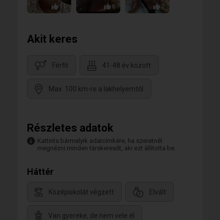
11
6
7
Akit keres
Férfit
41-48 év között
Max. 100 km-re a lakhelyemtől
Részletes adatok
Kattints bármelyik adatcímkére, ha szeretnél
megnézni minden társkeresőt, aki ezt állította be.
Háttér
Középiskolát végzett
Elvált
Van gyereke, de nem vele él