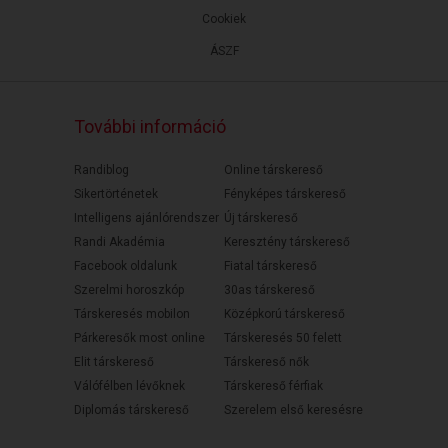
Cookiek
ÁSZF
További információ
Randiblog
Online társkereső
Sikertörténetek
Fényképes társkereső
Intelligens ajánlórendszer
Új társkereső
Randi Akadémia
Keresztény társkereső
Facebook oldalunk
Fiatal társkereső
Szerelmi horoszkóp
30as társkereső
Társkeresés mobilon
Középkorú társkereső
Párkeresők most online
Társkeresés 50 felett
Elit társkereső
Társkereső nők
Válófélben lévőknek
Társkereső férfiak
Diplomás társkereső
Szerelem első keresésre