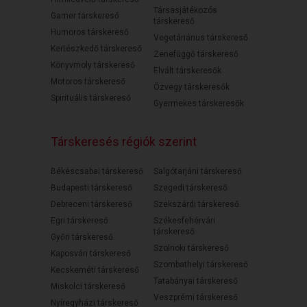
Társasjátékozós
Gamer társkereső
társkereső
Humoros társkereső
Vegetáriánus társkereső
Kertészkedő társkereső
Zenefüggő társkereső
Könyvmoly társkereső
Elvált társkeresők
Motoros társkereső
Özvegy társkeresők
Spirituális társkereső
Gyermekes társkeresők
Társkeresés régiók szerint
Békéscsabai társkereső
Salgótarjáni társkereső
Budapesti társkereső
Szegedi társkereső
Debreceni társkereső
Szekszárdi társkereső
Egri társkereső
Székesfehérvári
társkereső
Győri társkereső
Szolnoki társkereső
Kaposvári társkereső
Szombathelyi társkereső
Kecskeméti társkereső
Tatabányai társkereső
Miskolci társkereső
Veszprémi társkereső
Nyíregyházi társkereső