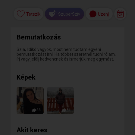
Tetszik
Üzenj
SzuperSzív
Bemutatkozás
Szia, Ildikó vagyok, most nem tudtam egyéni
bemutatkozást írni. Ha többet szeretnél tudni rólam,
írj vagy jelölj kedvencnek és ismerjük meg egymást.
Képek
88
51
Akit keres