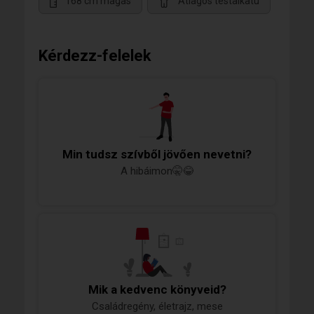
168 cm magas
Átlagos testalkatú
Kérdezz-felelek
Min tudsz szívből jövően nevetni?
A hibáimon🤫😂
Mik a kedvenc könyveid?
Családregény, életrajz, mese