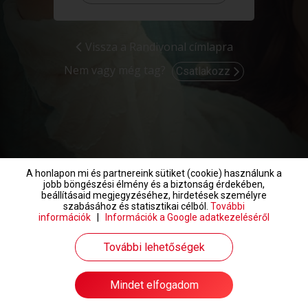
Vissza a Randivonal címlapra
Nem vagy még tag?
Csatlakozz
A honlapon mi és partnereink sütiket (cookie) használunk a
jobb böngészési élmény és a biztonság érdekében,
beállításaid megjegyzéséhez, hirdetések személyre
szabásához és statisztikai célból.
További
információk
|
Információk a Google adatkezeléséről
További lehetőségek
Mindet elfogadom