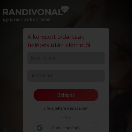
Egy jó randiból bármi lehet.
A keresett oldal csak
belépés után elérhető!
Belépés
Elfelejtettem a jelszavam
vagy
Google belépés