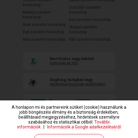
Vízöntő szerelmi
Nyilas szerelmi horoszkóp
horoszkóp
Oroszlán szerelmi
Mérleg szerelmi
horoszkóp
horoszkóp
Kos szerelmi horoszkóp
Ikrek szerelmi horoszkóp
Skorpió szerelmi
Bak szerelmi horoszkóp
horoszkóp
Bika szerelmi horoszkóp
Rák szerelmi horoszkóp
Mert fontos vagy nekünk
mehnyakrak.info
Segítség, ha bajban vagy
randivonal.hu/a-nok-vedelmeben
A honlapon mi és partnereink sütiket (cookie) használunk a
jobb böngészési élmény és a biztonság érdekében,
beállításaid megjegyzéséhez, hirdetések személyre
szabásához és statisztikai célból.
További
információk
|
Információk a Google adatkezeléséről
www.randivonal.hu © Copyright 1999-2026 Dating Central Europe Zrt.