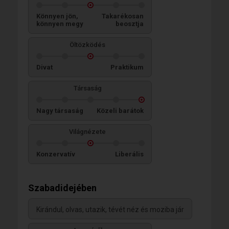
Könnyen jön,
Takarékosan
könnyen megy
beosztja
Öltözködés
Divat
Praktikum
Társaság
Nagy társaság
Közeli barátok
Világnézete
Konzervatív
Liberális
Szabadidejében
Kirándul, olvas, utazik, tévét néz és moziba jár