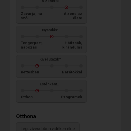
A zenéről
Zavarja, ha
A zene az
szól
élete
Nyaralás:
Tengerpart,
Hátizsák,
napozás
kirándulás
Kivel utazik?
Kettesben
Barátokkal
Esténként...
Otthon
Programok
Otthona
Legszívesebben vidéken élne