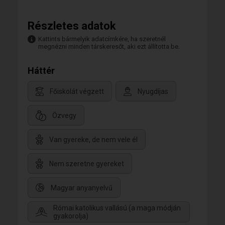
Részletes adatok
Kattints bármelyik adatcímkére, ha szeretnél
megnézni minden társkeresőt, aki ezt állította be.
Háttér
Főiskolát végzett
Nyugdíjas
Özvegy
Van gyereke, de nem vele él
Nem szeretne gyereket
Magyar anyanyelvű
Római katolikus vallású (a maga módján
gyakorolja)