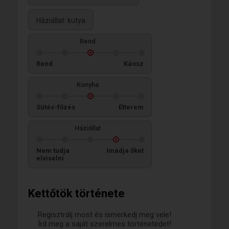
Háziállat: kutya
Rend
Rend
Káosz
Konyha
Sütés-főzés
Étterem
Háziállat
Nem tudja
Imádja őket
elviselni
Kettőtök története
Regisztrálj most és ismerkedj meg vele!
Írd meg a saját szerelmes történetedet!