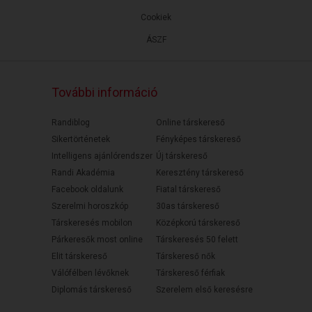
Cookiek
ÁSZF
További információ
Randiblog
Online társkereső
Sikertörténetek
Fényképes társkereső
Intelligens ajánlórendszer
Új társkereső
Randi Akadémia
Keresztény társkereső
Facebook oldalunk
Fiatal társkereső
Szerelmi horoszkóp
30as társkereső
Társkeresés mobilon
Középkorú társkereső
Párkeresők most online
Társkeresés 50 felett
Elit társkereső
Társkereső nők
Válófélben lévőknek
Társkereső férfiak
Diplomás társkereső
Szerelem első keresésre