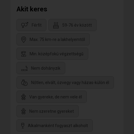
Akit keres
Férfit
59-76 év között
Max. 75 km-re a lakhelyemtől
Min. középfokú végzettségű
Nem dohányzik
Nőtlen, elvált, özvegy vagy házas-külön él
Van gyereke, de nem vele él
Nem szeretne gyereket
Alkalmanként fogyaszt alkoholt