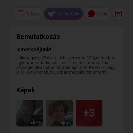
Tetszik
Üzenj
SzuperSzív
Bemutatkozás
Ismerkedjünk!
Júlia vagyok, 72 éves, lakhelyem Vác. Még nem írtam
egyéni bemutatkozást, ezért ezt az automatikus
szöveget olvashatod az adatlapomon. Kérlek, írj vagy
jelölj kedvencnek, ha jobban meg akarsz ismerni!
Képek
+3
44
22