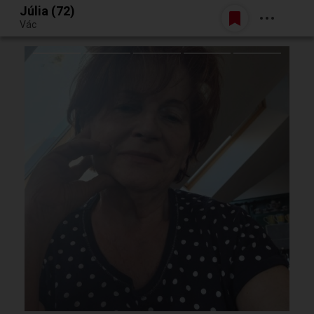
Júlia (72)
Belépés
Vác
Egy jó randiból bármi lehet.