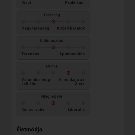
Divat
Praktikum
Társaság
Nagy társaság
Közeli barátok
Időbeosztás
Tervezés
Spontaneitás
Munka
Valamiből meg
A munkája az
kell élni
élete
Világnézete
Konzervatív
Liberális
Életmódja