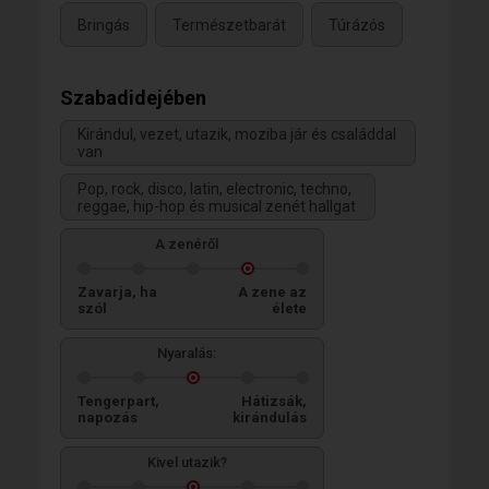
Bringás
Természetbarát
Túrázós
Szabadidejében
Kirándul, vezet, utazik, moziba jár és családdal
van
Pop, rock, disco, latin, electronic, techno,
reggae, hip-hop és musical zenét hallgat
A zenéről
Zavarja, ha
A zene az
szól
élete
Nyaralás:
Tengerpart,
Hátizsák,
napozás
kirándulás
Kivel utazik?