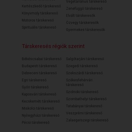
Vegetáriánus társkereső
Kertészkedő társkereső
Zenefüggő társkereső
Könyvmoly társkereső
Elvált társkeresők
Motoros társkereső
Özvegy társkeresők
Spirituális társkereső
Gyermekes társkeresők
Társkeresés régiók szerint
Békéscsabai társkereső
Salgótarjáni társkereső
Budapesti társkereső
Szegedi társkereső
Debreceni társkereső
Szekszárdi társkereső
Egri társkereső
Székesfehérvári
társkereső
Győri társkereső
Szolnoki társkereső
Kaposvári társkereső
Szombathelyi társkereső
Kecskeméti társkereső
Tatabányai társkereső
Miskolci társkereső
Veszprémi társkereső
Nyíregyházi társkereső
Zalaegerszegi társkereső
Pécsi társkereső