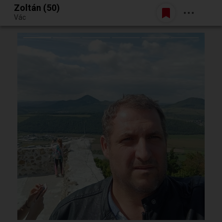
Zoltán (50)
Belépés
Vác
Egy jó randiból bármi lehet.