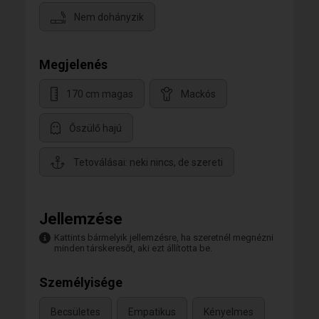
Nem dohányzik
Megjelenés
170 cm magas
Mackós
Őszülő hajú
Tetoválásai: neki nincs, de szereti
Jellemzése
Kattints bármelyik jellemzésre, ha szeretnél megnézni
minden társkeresőt, aki ezt állította be.
Személyisége
Becsületes
Empatikus
Kényelmes