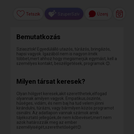
Tetszik
Üzenj
SzuperSzív
Bemutatkozás
Sziasztok! Egyedülálló utazós, túrázós, bringázós,
hapsi vagyok. Igazából nem is nagyon írnék
többet,mert ahhoz hogy megismerjük egymást, kell a
személyes kontakt, beszélgetések, programok 😊.
Milyen társat keresek?
Olyan hölgyet keresek,akit szeretthetek,elfogad
olyannak amilyen vagyok. Empatikus,öszinte,
hűséges, vidám, és nem baj ha tud velem jönni
kirándulni, túrázni, vagy bármilyen közös programot
csinálni. Az adatlapon vannak számok amik
tájékoztató jellegűek,de nem kőbevéset,mert nem
azok határozzák meg az ember
személyiségét,szerethetőségét😊.