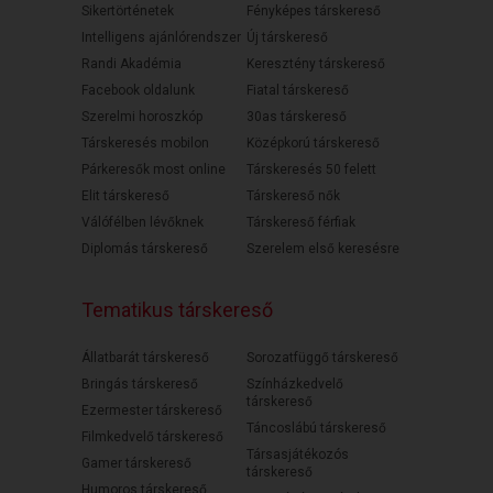
Sikertörténetek
Fényképes társkereső
Intelligens ajánlórendszer
Új társkereső
Randi Akadémia
Keresztény társkereső
Facebook oldalunk
Fiatal társkereső
Szerelmi horoszkóp
30as társkereső
Társkeresés mobilon
Középkorú társkereső
Párkeresők most online
Társkeresés 50 felett
Elit társkereső
Társkereső nők
Válófélben lévőknek
Társkereső férfiak
Diplomás társkereső
Szerelem első keresésre
Tematikus társkereső
Állatbarát társkereső
Sorozatfüggő társkereső
Bringás társkereső
Színházkedvelő
társkereső
Ezermester társkereső
Táncoslábú társkereső
Filmkedvelő társkereső
Társasjátékozós
Gamer társkereső
társkereső
Humoros társkereső