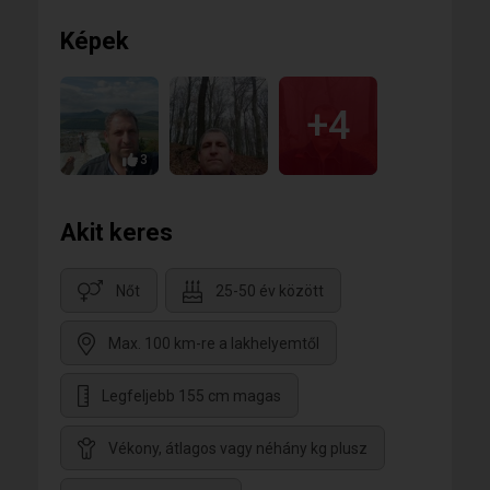
Képek
+4
3
Akit keres
Nőt
25-50 év között
Max. 100 km-re a lakhelyemtől
Legfeljebb 155 cm magas
Vékony, átlagos vagy néhány kg plusz