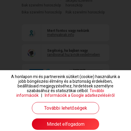
Skorpió szerelmi
Bak szerelmi horoszkóp
horoszkóp
Bika szerelmi horoszkóp
Rák szerelmi horoszkóp
Mert fontos vagy nekünk
mehnyakrak.info
Segítség, ha bajban vagy
randivonal.hu/a-nok-vedelmeben
A honlapon mi és partnereink sütiket (cookie) használunk a
jobb böngészési élmény és a biztonság érdekében,
beállításaid megjegyzéséhez, hirdetések személyre
szabásához és statisztikai célból.
További
információk
|
Információk a Google adatkezeléséről
www.randivonal.hu © Copyright 1999-2026 Dating Central Europe Zrt.
További lehetőségek
Mindet elfogadom