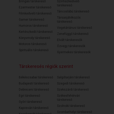
Bringás társkereső
Színházkedvelő
társkereső
Ezermester társkereső
Táncoslábú társkereső
Filmkedvelő társkereső
Társasjátékozós
Gamer társkereső
társkereső
Humoros társkereső
Vegetáriánus társkereső
Kertészkedő társkereső
Zenefüggő társkereső
Könyvmoly társkereső
Elvált társkeresők
Motoros társkereső
Özvegy társkeresők
Spirituális társkereső
Gyermekes társkeresők
Társkeresés régiók szerint
Békéscsabai társkereső
Salgótarjáni társkereső
Budapesti társkereső
Szegedi társkereső
Debreceni társkereső
Szekszárdi társkereső
Egri társkereső
Székesfehérvári
társkereső
Győri társkereső
Szolnoki társkereső
Kaposvári társkereső
Szombathelyi társkereső