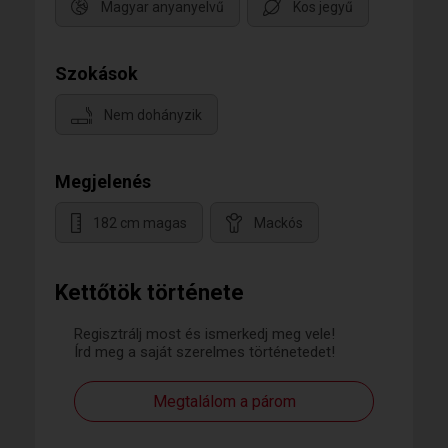
Magyar anyanyelvű
Kos jegyű
Szokások
Nem dohányzik
Megjelenés
182 cm magas
Mackós
Kettőtök története
Regisztrálj most és ismerkedj meg vele!
Írd meg a saját szerelmes történetedet!
Megtalálom a párom