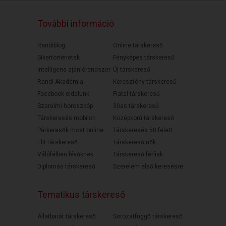
További információ
Randiblog
Online társkereső
Sikertörténetek
Fényképes társkereső
Intelligens ajánlórendszer
Új társkereső
Randi Akadémia
Keresztény társkereső
Facebook oldalunk
Fiatal társkereső
Szerelmi horoszkóp
30as társkereső
Társkeresés mobilon
Középkorú társkereső
Párkeresők most online
Társkeresés 50 felett
Elit társkereső
Társkereső nők
Válófélben lévőknek
Társkereső férfiak
Diplomás társkereső
Szerelem első keresésre
Tematikus társkereső
Állatbarát társkereső
Sorozatfüggő társkereső