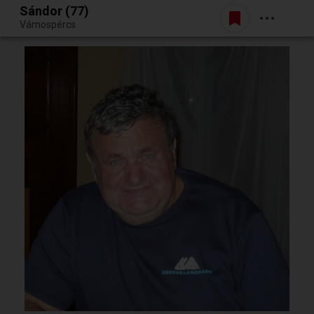
Sándor (77)
Belépés
Vámospércs
Egy jó randiból bármi lehet.