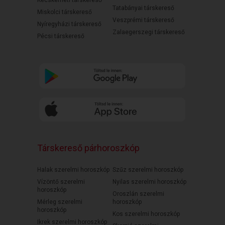
Kecskeméti társkereső
Tatabányai társkereső
Miskolci társkereső
Veszprémi társkereső
Nyíregyházi társkereső
Zalaegerszegi társkereső
Pécsi társkereső
Társkereső párhoroszkóp
Halak szerelmi horoszkóp
Szűz szerelmi horoszkóp
Vízöntő szerelmi
Nyilas szerelmi horoszkóp
horoszkóp
Oroszlán szerelmi
Mérleg szerelmi
horoszkóp
horoszkóp
Kos szerelmi horoszkóp
Ikrek szerelmi horoszkóp