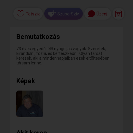
Tetszik
Üzenj
SzuperSzív
Bemutatkozás
73 éves egyedűl élő nyugdíjas vagyok. Szeretek,
kirándulni, főzni, és kertészkedni. Olyan társat
keresek, aki a mindennapjaiban ezek eltöltésében
társam lenne.
Képek
Akit keres