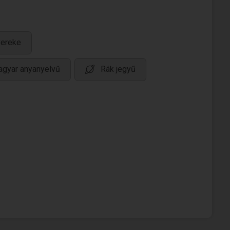
yereke
gyar anyanyelvű
Rák jegyű