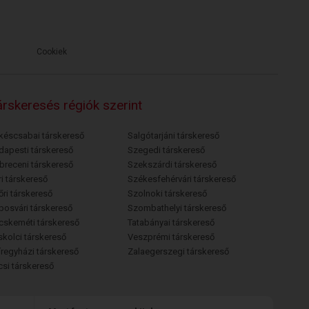
Cookiek
rskeresés régiók szerint
késcsabai társkereső
Salgótarjáni társkereső
dapesti társkereső
Szegedi társkereső
breceni társkereső
Szekszárdi társkereső
i társkereső
Székesfehérvári társkereső
őri társkereső
Szolnoki társkereső
posvári társkereső
Szombathelyi társkereső
cskeméti társkereső
Tatabányai társkereső
skolci társkereső
Veszprémi társkereső
íregyházi társkereső
Zalaegerszegi társkereső
csi társkereső