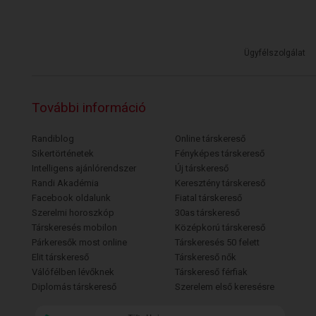
Ügyfélszolgálat
További információ
Randiblog
Online társkereső
Sikertörténetek
Fényképes társkereső
Intelligens ajánlórendszer
Új társkereső
Randi Akadémia
Keresztény társkereső
Facebook oldalunk
Fiatal társkereső
Szerelmi horoszkóp
30as társkereső
Társkeresés mobilon
Középkorú társkereső
Párkeresők most online
Társkeresés 50 felett
Elit társkereső
Társkereső nők
Válófélben lévőknek
Társkereső férfiak
Diplomás társkereső
Szerelem első keresésre