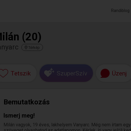
Randiblog
ilán (20)
anyarc
Térkép
Tetszik
SzuperSzív
Üzenj
Bemutatkozás
Ismerj meg!
Milán vagyok, 19 éves, lakhelyem Vanyarc. Még nem írtam egy
szöveget olvashatod az adatlapomon. Kérlek, írj vagy jelölj k