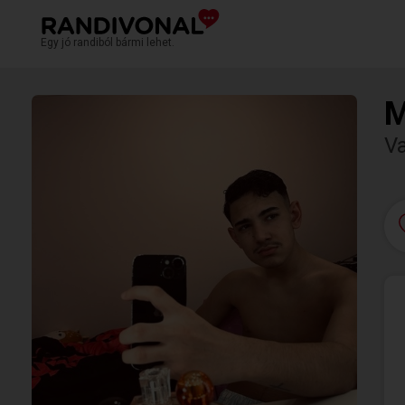
Egy jó randiból bármi lehet.
M
V