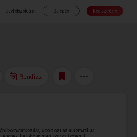
Ügyfélszolgálat
Belépés
Regisztráció
Randizz
éni bemutatkozást, ezért ezt az automatikus
edvencnek, ha jobban meg akarsz ismerni!