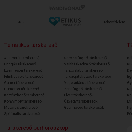
ÁSZF
Adatvédelem
Tematikus társkereső
Tá
Állatbarát társkereső
Sorozatfüggő társkereső
Bé
Bringás társkereső
Színházkedvelő társkereső
Bu
Ezermester társkereső
Táncoslábú társkereső
De
Filmkedvelő társkereső
Társasjátékozós társkereső
Egr
Gamer társkereső
Vegetáriánus társkereső
Gy
Humoros társkereső
Zenefüggő társkereső
Ka
Kertészkedő társkereső
Elvált társkeresők
Ke
Könyvmoly társkereső
Özvegy társkeresők
Mi
Motoros társkereső
Gyermekes társkeresők
Ny
Spirituális társkereső
Pé
Társkereső párhoroszkóp