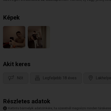
Képek
Akit keres
Nőt
Legfeljebb 18 éves
Lakhely
Részletes adatok
Kattints bármelyik adatcímkére, ha szeretnél megnézni minden társkeresőt,