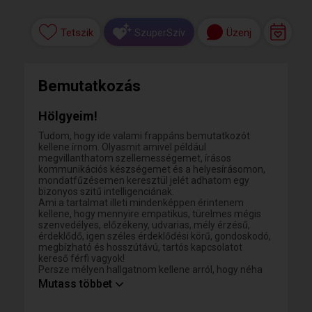
Tetszik
Üzenj
SzuperSzív
Bemutatkozás
Hölgyeim!
Tudom, hogy ide valami frappáns bemutatkozót
kellene írnom. Olyasmit amivel például
megvillanthatom szellemességemet, írásos
kommunikációs készségemet és a helyesírásomon,
mondatfűzésemen keresztül jelét adhatom egy
bizonyos szitű intelligenciának.
Ami a tartalmat illeti mindenképpen érintenem
kellene, hogy mennyire empatikus, türelmes mégis
szenvedélyes, előzékeny, udvarias, mély érzésű,
érdeklődő, igen széles érdeklődési körű, gondoskodó,
megbízható és hosszútávú, tartós kapcsolatot
kereső férfi vagyok!
Persze mélyen hallgatnom kellene arról, hogy néha
lobbanékony vagyok de gyorsan engesztelődő; hogy
Mutass többet
bizony néha trehány, önfejű és olykor lusta illetve
nem vagyok a világ legpontosabb embere de ezen is