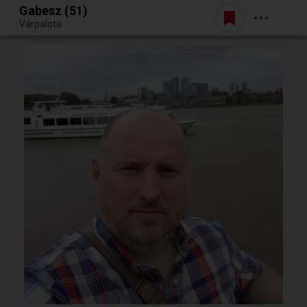
Gabesz (51)
Belépés
Várpalota
Egy jó randiból bármi lehet.