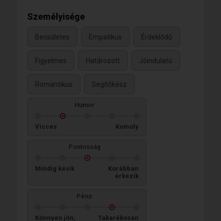
Személyisége
Becsületes
Empatikus
Érdeklődő
Figyelmes
Határozott
Jóindulatú
Romantikus
Segítőkész
Humor
Vicces
Komoly
Pontosság
Mindig késik
Korábban
érkezik
Pénz
Könnyen jön,
Takarékosan