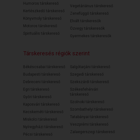
Humoros társkereső
Vegetáriánus társkereső
Kertészkedő társkereső
Zenefüggő társkereső
Könyvmoly társkereső
Elvált társkeresők
Motoros társkereső
Özvegy társkeresők
Spirituális társkereső
Gyermekes társkeresők
Társkeresés régiók szerint
Békéscsabai társkereső
Salgótarjáni társkereső
Budapesti társkereső
Szegedi társkereső
Debreceni társkereső
Szekszárdi társkereső
Egri társkereső
Székesfehérvári
társkereső
Győri társkereső
Szolnoki társkereső
Kaposvári társkereső
Szombathelyi társkereső
Kecskeméti társkereső
Tatabányai társkereső
Miskolci társkereső
Veszprémi társkereső
Nyíregyházi társkereső
Zalaegerszegi társkereső
Pécsi társkereső