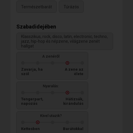
Természetbarát
Túrázós
Szabadidejében
Klasszikus, rock, disco, latin, electronic, techno,
jazz, hip-hop és népzene, világzene zenét
hallgat
A zenéről
Zavarja, ha
A zene az
szól
élete
Nyaralás:
Tengerpart,
Hátizsák,
napozás
kirándulás
Kivel utazik?
Kettesben
Barátokkal