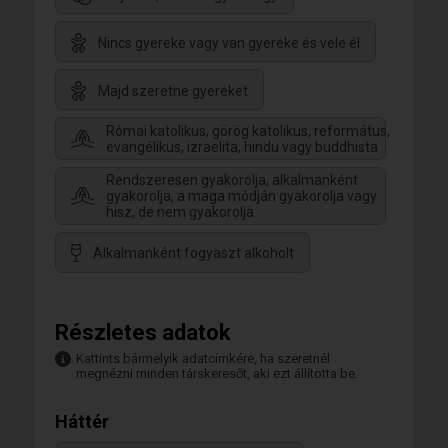
is hoztam már sokszor ilyen ostoba döntést; a
szubjektummal nincs mit kezdeni.
Nincs gyereke vagy van gyereke és vele él
Egy biztos: Társat keresek.
Aki intelligens, van önismerete, kompromisszum
kész és aki majd elfogad olyannak amilyen vagyok.
Majd szeretne gyereket
Aki nem dohányzik és valóban független. Aki előtt
vállalhatom azt is, hogy hiszek Istenben, hitem és
Római katolikus, görög katolikus, református,
meggyőződésem szerint református vagyok, ez
evangélikus, izraelita, hindu vagy buddhista
nekem fontos; és bizony istentiszteletekre is járok, ha
nem is minden vasárnap.
Rendszeresen gyakorolja, alkalmanként
Bár tettem fel fényképeket azt nem tudom
gyakorolja, a maga módján gyakorolja vagy
befolyásolni, hogy első vagy második látásra
hisz, de nem gyakorolja
megfognak-e bárkit is. Csak annyit kérek, hogy
kizárólag annak alapján ne hozzanak döntést -
Alkalmanként fogyaszt alkoholt
megérhet egy esélyt egy találkozás, beszélgetés,
kávézás, teázás vagy séta egy parkban.
Bízom benne, hogy találkozunk 😉!
Gábor
Részletes adatok
Kattints bármelyik adatcímkére, ha szeretnél
megnézni minden társkeresőt, aki ezt állította be.
Háttér