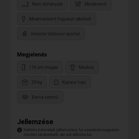
Nem dohányzik
Mindenevő
Alkalmanként fogyaszt alkoholt
Hetente többször sportol
Megjelenés
176 cm magas
Mackós
39 kg
Kopasz hajú
Barna szemű
Jellemzése
Kattints bármelyik jellemzésre, ha szeretnél megnézni
minden társkeresőt, aki ezt állította be.