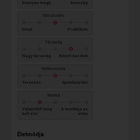
könnyen megy
beosztja
Öltözködés
Divat
Praktikum
Társaság
Nagy társaság
Közeli barátok
Időbeosztás
Tervezés
Spontaneitás
Munka
Valamiből meg
A munkája az
kell élni
élete
Életmódja