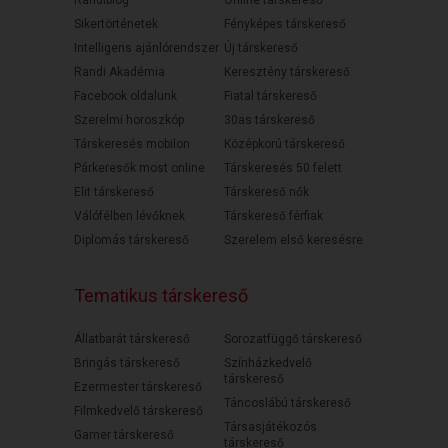
Randiblog
Online társkereső
Sikertörténetek
Fényképes társkereső
Intelligens ajánlórendszer
Új társkereső
Randi Akadémia
Keresztény társkereső
Facebook oldalunk
Fiatal társkereső
Szerelmi horoszkóp
30as társkereső
Társkeresés mobilon
Középkorú társkereső
Párkeresők most online
Társkeresés 50 felett
Elit társkereső
Társkereső nők
Válófélben lévőknek
Társkereső férfiak
Diplomás társkereső
Szerelem első keresésre
Tematikus társkereső
Állatbarát társkereső
Sorozatfüggő társkereső
Bringás társkereső
Színházkedvelő
társkereső
Ezermester társkereső
Táncoslábú társkereső
Filmkedvelő társkereső
Társasjátékozós
Gamer társkereső
társkereső