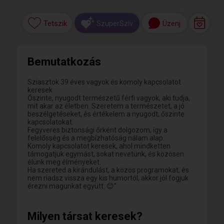
Tetszik
Üzenj
SzuperSzív
Bemutatkozás
Sziasztok 39 éves vagyok és komoly kapcsolatot
keresek
Őszinte, nyugodt természetű férfi vagyok, aki tudja,
mit akar az életben. Szeretem a természetet, a jó
beszélgetéseket, és értékelem a nyugodt, őszinte
kapcsolatokat.
Fegyveres biztonsági őrként dolgozom, így a
felelősség és a megbízhatóság nálam alap.
Komoly kapcsolatot keresek, ahol mindketten
támogatjuk egymást, sokat nevetünk, és közösen
élünk meg élményeket.
Ha szereted a kirándulást, a közös programokat, és
nem riadsz vissza egy kis humortól, akkor jól fogjuk
érezni magunkat együtt. 😊”
Milyen társat keresek?