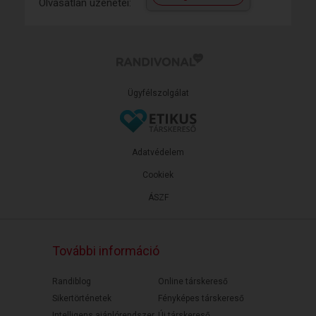
Olvasatlan üzenetei:
Ügyfélszolgálat
Adatvédelem
Cookiek
ÁSZF
További információ
Randiblog
Online társkereső
Sikertörténetek
Fényképes társkereső
Intelligens ajánlórendszer
Új társkereső