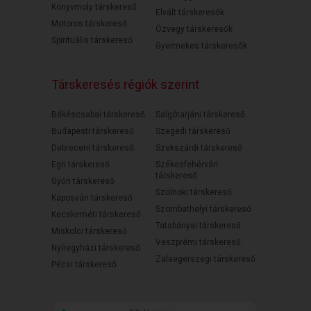
Könyvmoly társkereső
Elvált társkeresők
Motoros társkereső
Özvegy társkeresők
Spirituális társkereső
Gyermekes társkeresők
Társkeresés régiók szerint
Békéscsabai társkereső
Salgótarjáni társkereső
Budapesti társkereső
Szegedi társkereső
Debreceni társkereső
Szekszárdi társkereső
Egri társkereső
Székesfehérvári
társkereső
Győri társkereső
Szolnoki társkereső
Kaposvári társkereső
Szombathelyi társkereső
Kecskeméti társkereső
Tatabányai társkereső
Miskolci társkereső
Veszprémi társkereső
Nyíregyházi társkereső
Zalaegerszegi társkereső
Pécsi társkereső