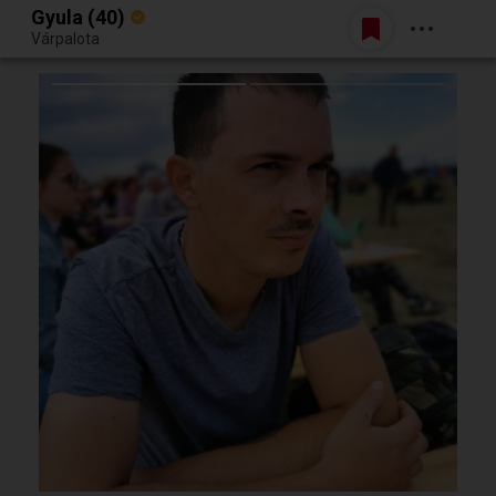
Gyula (40)
Belépés
Várpalota
Egy jó randiból bármi lehet.