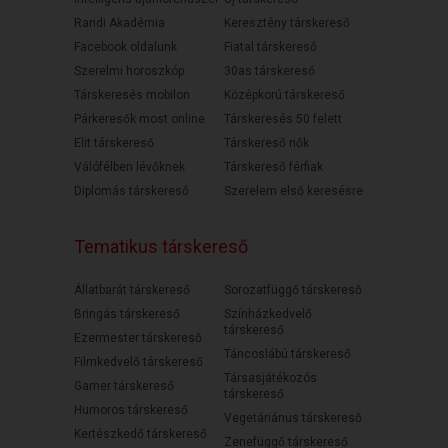
Randi Akadémia
Keresztény társkereső
Facebook oldalunk
Fiatal társkereső
Szerelmi horoszkóp
30as társkereső
Társkeresés mobilon
Középkorú társkereső
Párkeresők most online
Társkeresés 50 felett
Elit társkereső
Társkereső nők
Válófélben lévőknek
Társkereső férfiak
Diplomás társkereső
Szerelem első keresésre
Tematikus társkereső
Állatbarát társkereső
Sorozatfüggő társkereső
Bringás társkereső
Színházkedvelő
társkereső
Ezermester társkereső
Táncoslábú társkereső
Filmkedvelő társkereső
Társasjátékozós
Gamer társkereső
társkereső
Humoros társkereső
Vegetáriánus társkereső
Kertészkedő társkereső
Zenefüggő társkereső