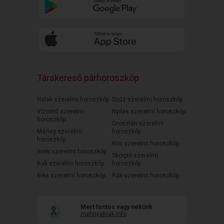
Társkereső párhoroszkóp
Halak szerelmi horoszkóp
Szűz szerelmi horoszkóp
Vízöntő szerelmi
Nyilas szerelmi horoszkóp
horoszkóp
Oroszlán szerelmi
Mérleg szerelmi
horoszkóp
horoszkóp
Kos szerelmi horoszkóp
Ikrek szerelmi horoszkóp
Skorpió szerelmi
Bak szerelmi horoszkóp
horoszkóp
Bika szerelmi horoszkóp
Rák szerelmi horoszkóp
Mert fontos vagy nekünk
mehnyakrak.info