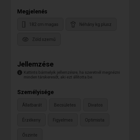
Megjelenés
182 cm magas
Néhány kg plusz
Zöld szemű
Jellemzése
Kattints bármelyik jellemzésre, ha szeretnél megnézni
minden társkeresőt, aki ezt állította be.
Személyisége
Állatbarát
Becsületes
Divatos
Érzékeny
Figyelmes
Optimista
Őszinte