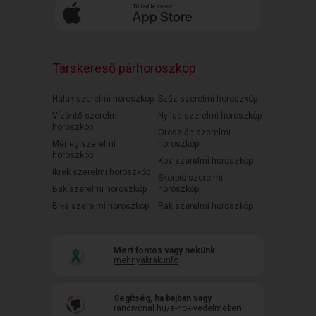
Társkereső párhoroszkóp
Halak szerelmi horoszkóp
Szűz szerelmi horoszkóp
Vízöntő szerelmi
Nyilas szerelmi horoszkóp
horoszkóp
Oroszlán szerelmi
Mérleg szerelmi
horoszkóp
horoszkóp
Kos szerelmi horoszkóp
Ikrek szerelmi horoszkóp
Skorpió szerelmi
Bak szerelmi horoszkóp
horoszkóp
Bika szerelmi horoszkóp
Rák szerelmi horoszkóp
Mert fontos vagy nekünk
mehnyakrak.info
Segítség, ha bajban vagy
randivonal.hu/a-nok-vedelmeben