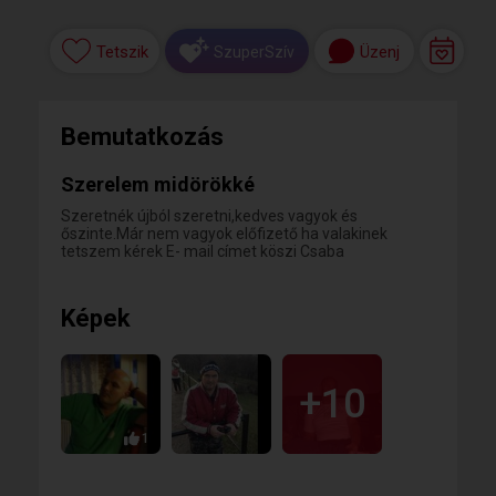
Tetszik
Üzenj
SzuperSzív
Bemutatkozás
Szerelem midörökké
Szeretnék újból szeretni,kedves vagyok és
őszinte.Már nem vagyok előfizető ha valakinek
tetszem kérek E- mail címet köszi Csaba
Képek
+10
1