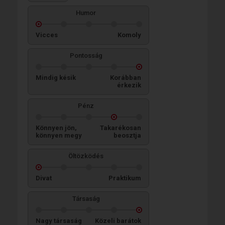
Humor
Vicces
Komoly
Pontosság
Mindig késik
Korábban
érkezik
Pénz
Könnyen jön,
Takarékosan
könnyen megy
beosztja
Öltözködés
Divat
Praktikum
Társaság
Nagy társaság
Közeli barátok