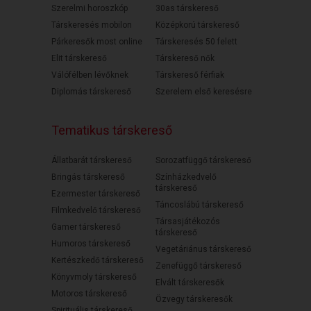
Szerelmi horoszkóp
30as társkereső
Társkeresés mobilon
Középkorú társkereső
Párkeresők most online
Társkeresés 50 felett
Elit társkereső
Társkereső nők
Válófélben lévőknek
Társkereső férfiak
Diplomás társkereső
Szerelem első keresésre
Tematikus társkereső
Állatbarát társkereső
Sorozatfüggő társkereső
Bringás társkereső
Színházkedvelő
társkereső
Ezermester társkereső
Táncoslábú társkereső
Filmkedvelő társkereső
Társasjátékozós
Gamer társkereső
társkereső
Humoros társkereső
Vegetáriánus társkereső
Kertészkedő társkereső
Zenefüggő társkereső
Könyvmoly társkereső
Elvált társkeresők
Motoros társkereső
Özvegy társkeresők
Spirituális társkereső