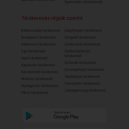
Gyermekes társkeresők
Társkeresés régiók szerint
Békéscsabai társkereső
Salgótarjáni társkereső
Budapesti társkereső
Szegedi társkereső
Debreceni társkereső
Szekszárdi társkereső
Egri társkereső
Székesfehérvári
társkereső
Győri társkereső
Szolnoki társkereső
Kaposvári társkereső
Szombathelyi társkereső
Kecskeméti társkereső
Tatabányai társkereső
Miskolci társkereső
Veszprémi társkereső
Nyíregyházi társkereső
Zalaegerszegi társkereső
Pécsi társkereső