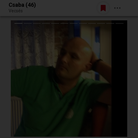
Csaba (46)
Belépés
Vecsés
Egy jó randiból bármi lehet.