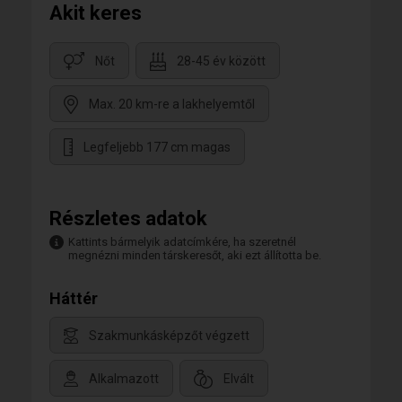
Akit keres
Nőt
28-45 év között
Max. 20 km-re a lakhelyemtől
Legfeljebb 177 cm magas
Részletes adatok
Kattints bármelyik adatcímkére, ha szeretnél
megnézni minden társkeresőt, aki ezt állította be.
Háttér
Szakmunkásképzőt végzett
Alkalmazott
Elvált