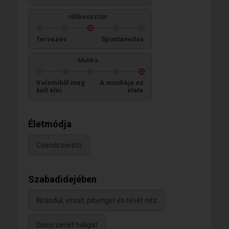
Időbeosztás
Tervezés
Spontaneitás
Munka
Valamiből meg
A munkája az
kell élni
élete
Életmódja
Csendszerető
Szabadidejében
Kirándul, vezet, pihenget és tévét néz
Disco zenét hallgat