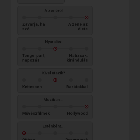
A zenéről
Zavarja, ha
A zene az
szól
élete
Nyaralás:
Tengerpart,
Hátizsák,
napozás
kirándulás
Kivel utazik?
Kettesben
Barátokkal
Moziban...
Művészfilmek
Hollywood
Esténként...
Otthon
Programok