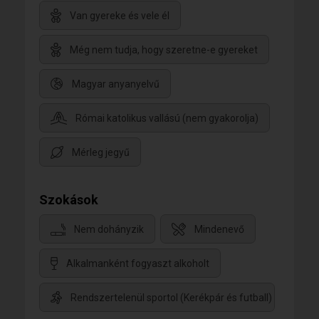
Van gyereke és vele él
Még nem tudja, hogy szeretne-e gyereket
Magyar anyanyelvű
Római katolikus vallású (nem gyakorolja)
Mérleg jegyű
Szokások
Nem dohányzik
Mindenevő
Alkalmanként fogyaszt alkoholt
Rendszertelenül sportol (Kerékpár és futball)