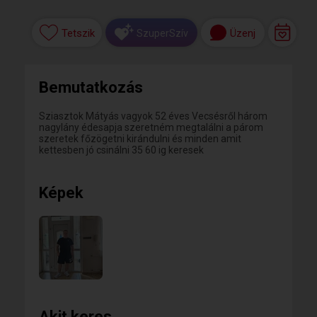
Tetszik
Üzenj
SzuperSzív
Bemutatkozás
Sziasztok Mátyás vagyok 52 éves Vecsésről három
nagylány édesapja szeretném megtalálni a párom
szeretek főzögetni kirándulni és minden amit
kettesben jó csinálni 35 60 ig keresek
Képek
Akit keres