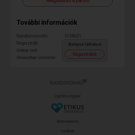
Megtalálom a párom
További információk
Randiazonosító:
3138621
Regisztrált:
Belépve láthatod
Online volt:
Regisztrálok
Olvasatlan üzenetei:
Ügyfélszolgálat
Adatvédelem
Cookiek