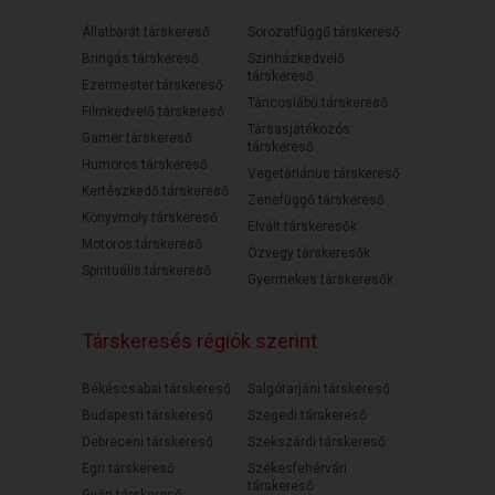
Állatbarát társkereső
Sorozatfüggő társkereső
Bringás társkereső
Színházkedvelő
társkereső
Ezermester társkereső
Táncoslábú társkereső
Filmkedvelő társkereső
Társasjátékozós
Gamer társkereső
társkereső
Humoros társkereső
Vegetáriánus társkereső
Kertészkedő társkereső
Zenefüggő társkereső
Könyvmoly társkereső
Elvált társkeresők
Motoros társkereső
Özvegy társkeresők
Spirituális társkereső
Gyermekes társkeresők
Társkeresés régiók szerint
Békéscsabai társkereső
Salgótarjáni társkereső
Budapesti társkereső
Szegedi társkereső
Debreceni társkereső
Szekszárdi társkereső
Egri társkereső
Székesfehérvári
társkereső