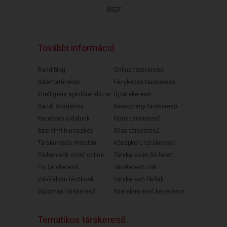
ÁSZF
További információ
Randiblog
Online társkereső
Sikertörténetek
Fényképes társkereső
Intelligens ajánlórendszer
Új társkereső
Randi Akadémia
Keresztény társkereső
Facebook oldalunk
Fiatal társkereső
Szerelmi horoszkóp
30as társkereső
Társkeresés mobilon
Középkorú társkereső
Párkeresők most online
Társkeresés 50 felett
Elit társkereső
Társkereső nők
Válófélben lévőknek
Társkereső férfiak
Diplomás társkereső
Szerelem első keresésre
Tematikus társkereső