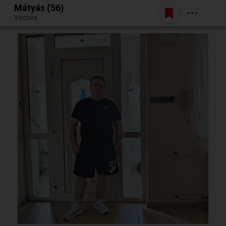
Mátyás (56)
Belépés
Vecsés
Egy jó randiból bármi lehet.