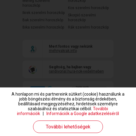
Mérleg szerelmi
horoszkóp
horoszkóp
Kos szerelmi horoszkóp
Ikrek szerelmi horoszkóp
Skorpió szerelmi
Bak szerelmi horoszkóp
horoszkóp
Bika szerelmi horoszkóp
Rák szerelmi horoszkóp
Mert fontos vagy nekünk
mehnyakrak.info
Segítség, ha bajban vagy
randivonal.hu/a-nok-vedelmeben
A honlapon mi és partnereink sütiket (cookie) használunk a
jobb böngészési élmény és a biztonság érdekében,
beállításaid megjegyzéséhez, hirdetések személyre
szabásához és statisztikai célból.
További
információk
|
Információk a Google adatkezeléséről
www.randivonal.hu © Copyright 1999-2026 Dating Central Europe Zrt.
További lehetőségek