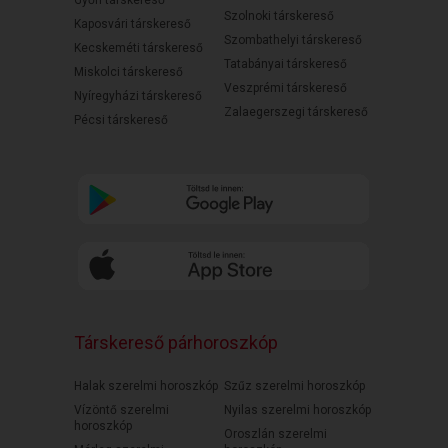
Győri társkereső
Szolnoki társkereső
Kaposvári társkereső
Szombathelyi társkereső
Kecskeméti társkereső
Tatabányai társkereső
Miskolci társkereső
Veszprémi társkereső
Nyíregyházi társkereső
Zalaegerszegi társkereső
Pécsi társkereső
Társkereső párhoroszkóp
Halak szerelmi horoszkóp
Szűz szerelmi horoszkóp
Vízöntő szerelmi
Nyilas szerelmi horoszkóp
horoszkóp
Oroszlán szerelmi