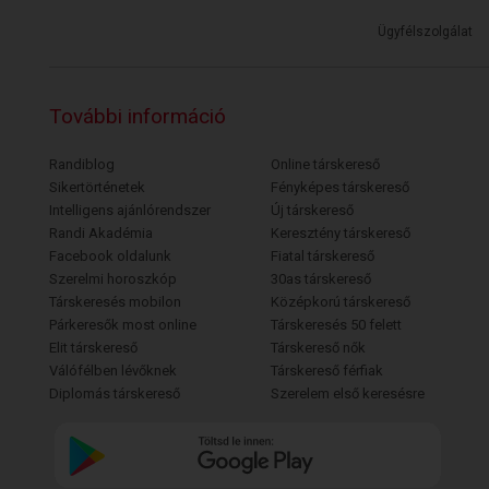
Ügyfélszolgálat
További információ
Randiblog
Online társkereső
Sikertörténetek
Fényképes társkereső
Intelligens ajánlórendszer
Új társkereső
Randi Akadémia
Keresztény társkereső
Facebook oldalunk
Fiatal társkereső
Szerelmi horoszkóp
30as társkereső
Társkeresés mobilon
Középkorú társkereső
Párkeresők most online
Társkeresés 50 felett
Elit társkereső
Társkereső nők
Válófélben lévőknek
Társkereső férfiak
Diplomás társkereső
Szerelem első keresésre