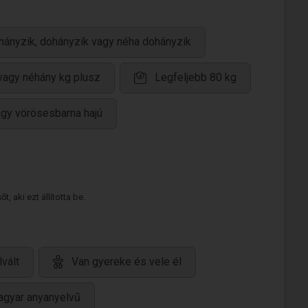
ányzik, dohányzik vagy néha dohányzik
 vagy néhány kg plusz
Legfeljebb 80 kg
agy vörösesbarna hajú
 aki ezt állította be.
lvált
Van gyereke és vele él
gyar anyanyelvű