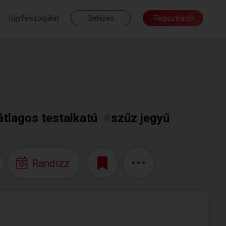
Ügyfélszolgálat
Belépés
Regisztráció
átlagos testalkatú
#
szűz jegyű
Randizz