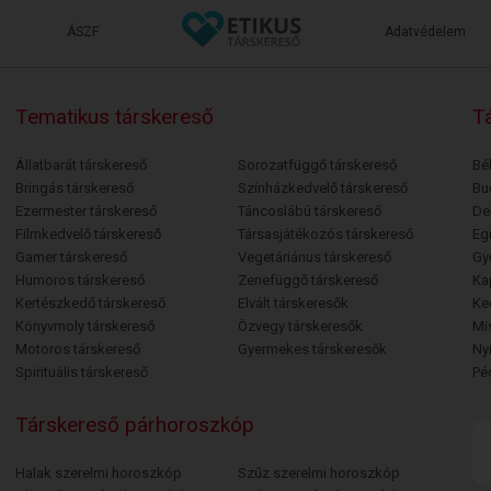
ÁSZF
Adatvédelem
Tematikus társkereső
Tá
Állatbarát társkereső
Sorozatfüggő társkereső
Bé
Bringás társkereső
Színházkedvelő társkereső
Bu
Ezermester társkereső
Táncoslábú társkereső
De
Filmkedvelő társkereső
Társasjátékozós társkereső
Egr
Gamer társkereső
Vegetáriánus társkereső
Gy
Humoros társkereső
Zenefüggő társkereső
Ka
Kertészkedő társkereső
Elvált társkeresők
Ke
Könyvmoly társkereső
Özvegy társkeresők
Mi
Motoros társkereső
Gyermekes társkeresők
Ny
Spirituális társkereső
Pé
Társkereső párhoroszkóp
Halak szerelmi horoszkóp
Szűz szerelmi horoszkóp