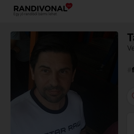
Egy jó randiból bármi lehet.
T
V
#