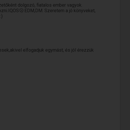
etőként dolgozó, fiatalos ember vagyok.
bozni.IQOS🫢.EDM,DM. Szeretem a jó könyveket,
:)
resek,akivel elfogadjuk egymást, és jól érezzük