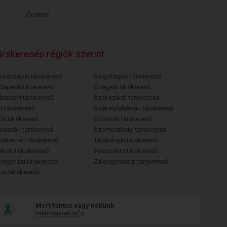
Cookiek
rskeresés régiók szerint
késcsabai társkereső
Salgótarjáni társkereső
dapesti társkereső
Szegedi társkereső
breceni társkereső
Szekszárdi társkereső
i társkereső
Székesfehérvári társkereső
őri társkereső
Szolnoki társkereső
posvári társkereső
Szombathelyi társkereső
cskeméti társkereső
Tatabányai társkereső
skolci társkereső
Veszprémi társkereső
íregyházi társkereső
Zalaegerszegi társkereső
csi társkereső
Mert fontos vagy nekünk
mehnyakrak.info