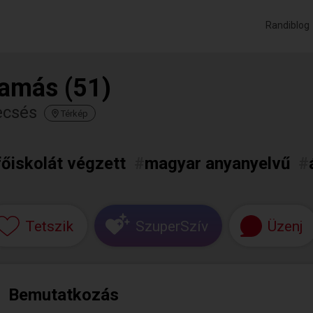
Randiblog
amás (51)
ecsés
Térkép
főiskolát végzett
#
magyar anyanyelvű
#
Tetszik
SzuperSzív
Üzenj
Bemutatkozás