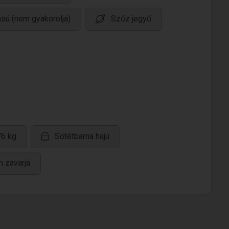
ású (nem gyakorolja)
Szűz jegyű
76 kg
Sötétbarna hajú
m zavarja