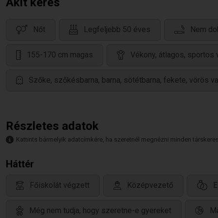
Akit keres
Nőt
Legfeljebb 50 éves
Nem doh
155-170 cm magas
Vékony, átlagos, sportos
Szőke, szőkésbarna, barna, sötétbarna, fekete, vörös v
Részletes adatok
Kattints bármelyik adatcímkére, ha szeretnél megnézni minden társkeresőt,
Háttér
Főiskolát végzett
Középvezető
E
Még nem tudja, hogy szeretne-e gyereket
Ma