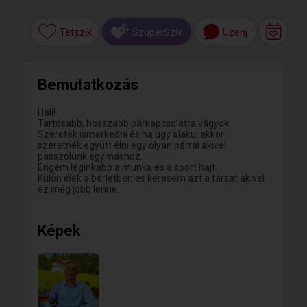
Tetszik
Üzenj
SzuperSzív
Bemutatkozás
Hali!
Tartósabb, hosszabb párkapcsolatra vágyok.
Szeretek ismerkedni és ha úgy alakul akkor
szeretnék együtt élni egy olyan párral akivel
passzolunk egymáshoz.
Engem leginkább a munka és a sport hajt.
Külön élek albérletben és keresem azt a társat akivel
ez még jobb lenne.
Képek