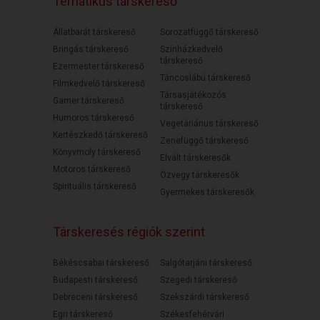
Tematikus társkereső
Állatbarát társkereső
Sorozatfüggő társkereső
Bringás társkereső
Színházkedvelő
társkereső
Ezermester társkereső
Táncoslábú társkereső
Filmkedvelő társkereső
Társasjátékozós
Gamer társkereső
társkereső
Humoros társkereső
Vegetáriánus társkereső
Kertészkedő társkereső
Zenefüggő társkereső
Könyvmoly társkereső
Elvált társkeresők
Motoros társkereső
Özvegy társkeresők
Spirituális társkereső
Gyermekes társkeresők
Társkeresés régiók szerint
Békéscsabai társkereső
Salgótarjáni társkereső
Budapesti társkereső
Szegedi társkereső
Debreceni társkereső
Szekszárdi társkereső
Egri társkereső
Székesfehérvári