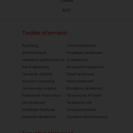
Cookiek
ÁSZF
További információ
Randiblog
Online társkereső
Sikertörténetek
Fényképes társkereső
Intelligens ajánlórendszer
Új társkereső
Randi Akadémia
Keresztény társkereső
Facebook oldalunk
Fiatal társkereső
Szerelmi horoszkóp
30as társkereső
Társkeresés mobilon
Középkorú társkereső
Párkeresők most online
Társkeresés 50 felett
Elit társkereső
Társkereső nők
Válófélben lévőknek
Társkereső férfiak
Diplomás társkereső
Szerelem első keresésre