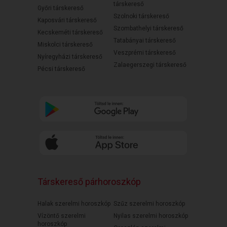
társkereső
Győri társkereső
Szolnoki társkereső
Kaposvári társkereső
Szombathelyi társkereső
Kecskeméti társkereső
Tatabányai társkereső
Miskolci társkereső
Veszprémi társkereső
Nyíregyházi társkereső
Zalaegerszegi társkereső
Pécsi társkereső
Társkereső párhoroszkóp
Halak szerelmi horoszkóp
Szűz szerelmi horoszkóp
Vízöntő szerelmi
Nyilas szerelmi horoszkóp
horoszkóp