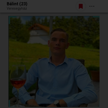
Bálint (23)
Belépés
Veresegyház
Egy jó randiból bármi lehet.