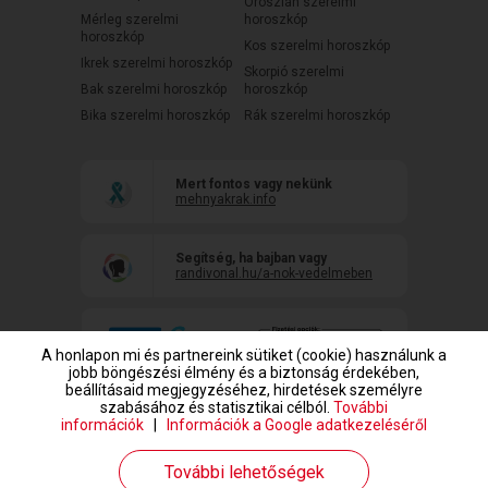
Oroszlán szerelmi
Mérleg szerelmi
horoszkóp
horoszkóp
Kos szerelmi horoszkóp
Ikrek szerelmi horoszkóp
Skorpió szerelmi
Bak szerelmi horoszkóp
horoszkóp
Bika szerelmi horoszkóp
Rák szerelmi horoszkóp
Mert fontos vagy nekünk
mehnyakrak.info
Segítség, ha bajban vagy
randivonal.hu/a-nok-vedelmeben
A honlapon mi és partnereink sütiket (cookie) használunk a
jobb böngészési élmény és a biztonság érdekében,
beállításaid megjegyzéséhez, hirdetések személyre
szabásához és statisztikai célból.
További
információk
|
Információk a Google adatkezeléséről
www.randivonal.hu © Copyright 1999-2026 Dating Central Europe Zrt.
További lehetőségek