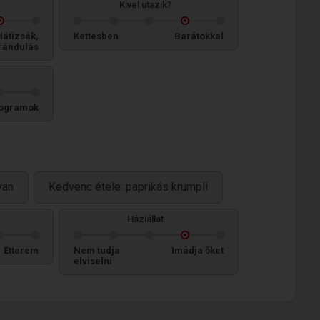
Kivel utazik?
Hátizsák,
Kettesben
Barátokkal
rándulás
ogramok
van
Kedvenc étele: paprikás krumpli
Háziállat
Étterem
Nem tudja
Imádja őket
elviselni