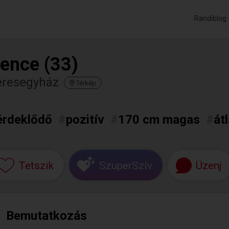
Randiblog
ence (33)
eresegyház
Térkép
érdeklődő
#
pozitív
#
170 cm magas
#
át
Tetszik
SzuperSzív
Üzenj
Bemutatkozás