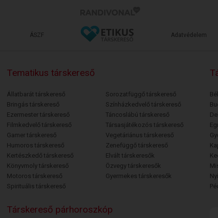
ÁSZF
Adatvédelem
Tematikus társkereső
Tá
Állatbarát társkereső
Sorozatfüggő társkereső
Bé
Bringás társkereső
Színházkedvelő társkereső
Bu
Ezermester társkereső
Táncoslábú társkereső
De
Filmkedvelő társkereső
Társasjátékozós társkereső
Egr
Gamer társkereső
Vegetáriánus társkereső
Gy
Humoros társkereső
Zenefüggő társkereső
Ka
Kertészkedő társkereső
Elvált társkeresők
Ke
Könyvmoly társkereső
Özvegy társkeresők
Mi
Motoros társkereső
Gyermekes társkeresők
Ny
Spirituális társkereső
Pé
Társkereső párhoroszkóp