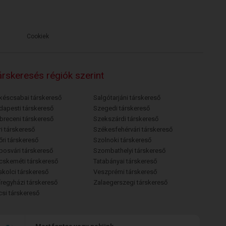
Cookiek
rskeresés régiók szerint
késcsabai társkereső
Salgótarjáni társkereső
dapesti társkereső
Szegedi társkereső
breceni társkereső
Szekszárdi társkereső
i társkereső
Székesfehérvári társkereső
őri társkereső
Szolnoki társkereső
posvári társkereső
Szombathelyi társkereső
cskeméti társkereső
Tatabányai társkereső
skolci társkereső
Veszprémi társkereső
íregyházi társkereső
Zalaegerszegi társkereső
csi társkereső