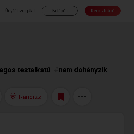
Ügyfélszolgálat
Belépés
Regisztráció
lagos testalkatú
#
nem dohányzik
Randizz