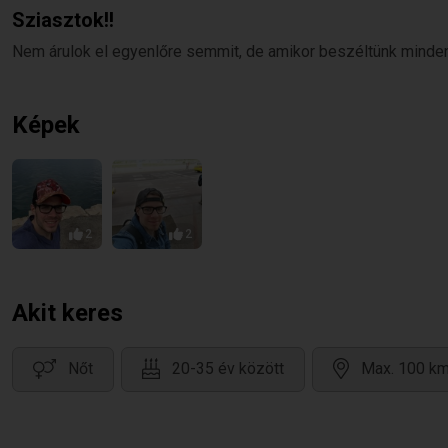
Sziasztok!!
Nem árulok el egyenlőre semmit, de amikor beszéltünk minden 
Képek
2
2
Akit keres
Nőt
20-35 év között
Max. 100 km