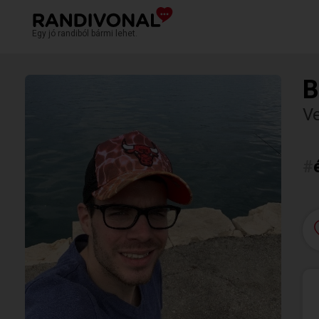
Egy jó randiból bármi lehet.
B
V
#