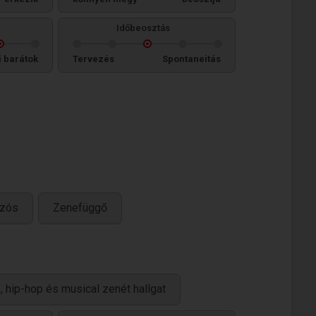
Időbeosztás
i barátok
Tervezés
Spontaneitás
ázós
Zenefüggő
, hip-hop és musical zenét hallgat