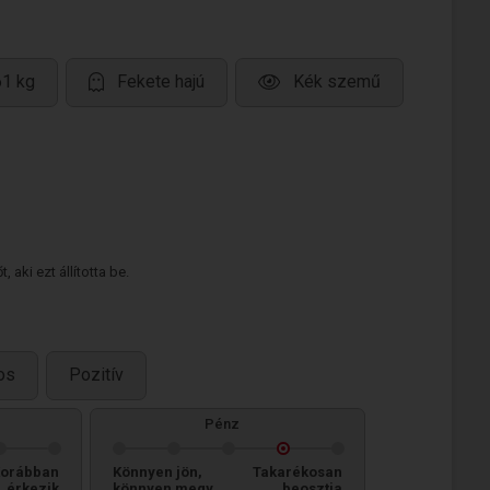
61 kg
Fekete hajú
Kék szemű
 aki ezt állította be.
os
Pozitív
Pénz
orábban
Könnyen jön,
Takarékosan
érkezik
könnyen megy
beosztja