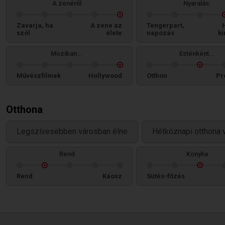
A zenéről
Nyaralás:
Zavarja, ha
A zene az
Tengerpart,
szól
élete
napozás
ki
Moziban...
Esténként...
Művészfilmek
Hollywood
Otthon
Pr
Otthona
Legszívesebben városban élne
Hétköznapi otthona 
Rend
Konyha
Rend
Káosz
Sütés-főzés