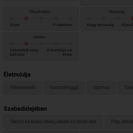
Öltözködés
Társaság
Divat
Praktikum
Nagy társaság
Közel
Munka
Valamiből meg
A munkája az
kell élni
élete
Életmódja
Filmkedvelő
Sorozatfüggő
Sportos
Túr
Szabadidejében
Táncol, kirándul, olvas, utazik és tévét néz
Pop, disco