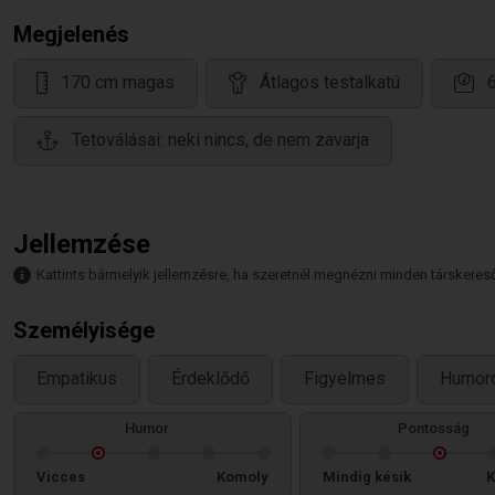
Megjelenés
170 cm magas
Átlagos testalkatú
Tetoválásai: neki nincs, de nem zavarja
Jellemzése
Kattints bármelyik jellemzésre, ha szeretnél megnézni minden társkeresőt,
Személyisége
Empatikus
Érdeklődő
Figyelmes
Humor
Humor
Pontosság
Vicces
Komoly
Mindig késik
K