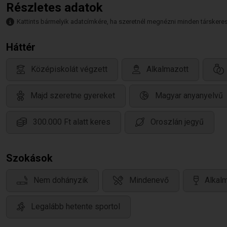
Részletes adatok
Kattints bármelyik adatcímkére, ha szeretnél megnézni minden társkeresőt,
Háttér
Középiskolát végzett
Alkalmazott
Majd szeretne gyereket
Magyar anyanyelvű
300.000 Ft alatt keres
Oroszlán jegyű
Szokások
Nem dohányzik
Mindenevő
Alkalm
Legalább hetente sportol