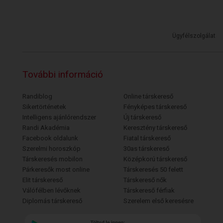
Ügyfélszolgálat
További információ
Randiblog
Online társkereső
Sikertörténetek
Fényképes társkereső
Intelligens ajánlórendszer
Új társkereső
Randi Akadémia
Keresztény társkereső
Facebook oldalunk
Fiatal társkereső
Szerelmi horoszkóp
30as társkereső
Társkeresés mobilon
Középkorú társkereső
Párkeresők most online
Társkeresés 50 felett
Elit társkereső
Társkereső nők
Válófélben lévőknek
Társkereső férfiak
Diplomás társkereső
Szerelem első keresésre