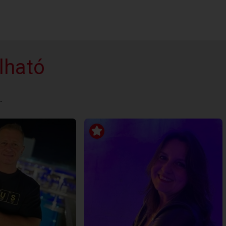
lható
.