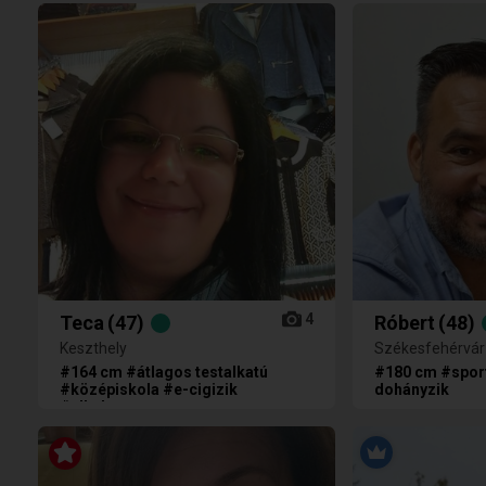
4
Teca
(47)
Róbert
(48)
Keszthely
Székesfehérvár
#164 cm #átlagos testalkatú
#180 cm #spor
#középiskola #e-cigizik
dohányzik
#alkalmazott