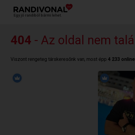
Egy jó randiból bármi lehet.
404
- Az oldal nem talá
Viszont rengeteg társkeresőnk van, most épp
4 233 online