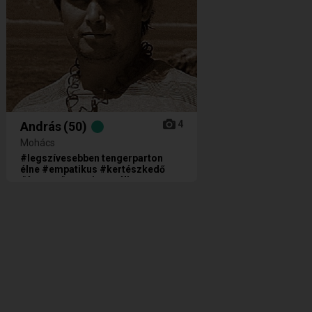
4
András
(50)
Mohács
#legszívesebben tengerparton
élne #empatikus #kertészkedő
#ínyenc #szentimentális