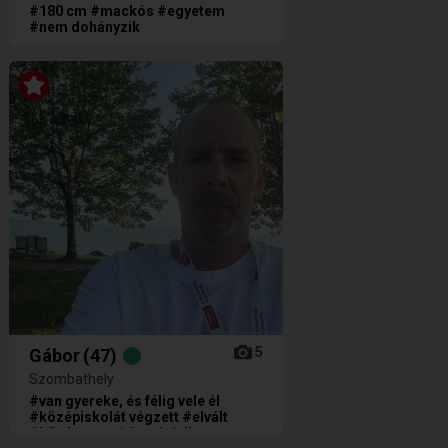
#180 cm #mackós #egyetem
#nem dohányzik
5
Gábor
(47)
Szombathely
#van gyereke, és félig vele él
#középiskolát végzett #elvált
#középvezető #e-cigizik