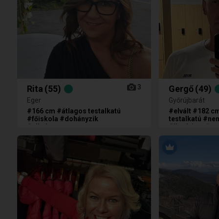
3
Rita
(55)
Gergő
(49)
Eger
Győrújbarát
#166 cm #átlagos testalkatú
#elvált #182 c
#főiskola #dohányzik
testalkatú #ne
#alkalmazott
#ikrek jegyű