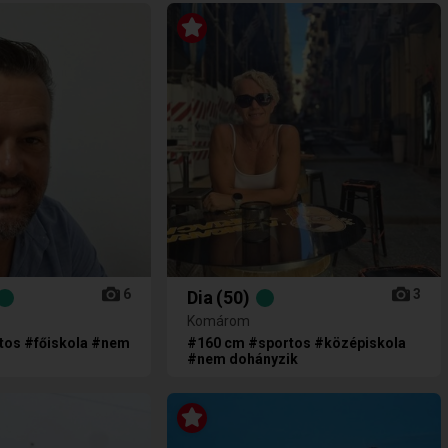
6
3
Dia
(50)
Komárom
tos #főiskola #nem
#160 cm #sportos #középiskola
#nem dohányzik