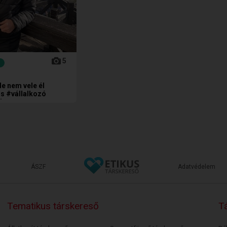
5
e nem vele él
os #vállalkozó
ik
ÁSZF
Adatvédelem
Tematikus társkereső
Tá