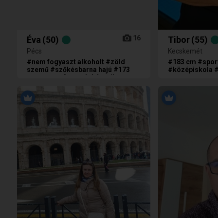
16
Éva
(50)
Tibor
(55)
Pécs
Kecskemét
#nem fogyaszt alkoholt #zöld
#183 cm #spor
szemű #szőkésbarna hajú #173
#középiskola 
cm magas #nem dohányzik