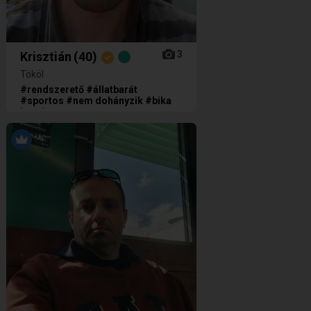
3
Krisztián
(40)
Tököl
#rendszerető #állatbarát
#sportos #nem dohányzik #bika
jegyű