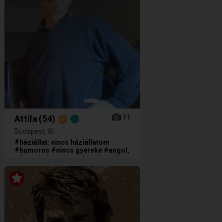
11
Attila
(54)
Budapest, XI.
#háziállat: nincs háziállatom
#humoros #nincs gyereke #angol,
német és francia nyelven beszél
#nem dohányzik