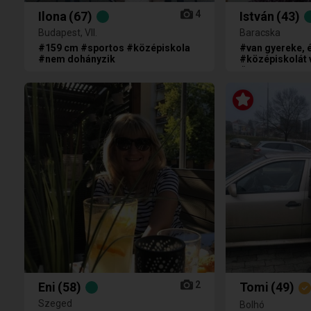
4
Ilona
(67)
István
(43)
Budapest, VII.
Baracska
#159 cm #sportos #középiskola
#van gyereke, és
#nem dohányzik
#középiskolát 
#magyar anyan
szeretne gyere
2
Eni
(58)
Tomi
(49)
Szeged
Bolhó