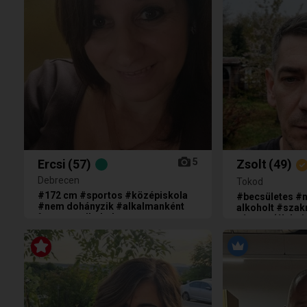
5
Ercsi
(57)
Zsolt
(49)
Debrecen
Tokod
#172 cm #sportos #középiskola
#becsületes #
#nem dohányzik #alkalmanként
alkoholt #sza
fogyaszt alkoholt
végzett (élelm
anyanyelvű #tet
tetoválásai va