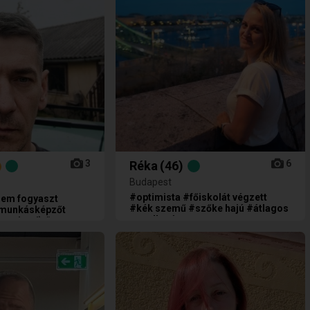
3
6
Réka
(46)
Budapest
#optimista #főiskolát végzett
nem fogyaszt
#kék szemű #szőke hajú #átlagos
kmunkásképzőt
testalkatú
iszeripari) #magyar
oválásai: kisebb
nnak