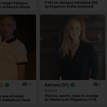
#154 cm #átlagos testalkatú #50
m magas #átlagos
kg #egyetem #néha dohányzik
m dohányzik #majd
ket
11
2
Adrienn
(51)
Budaörs
#táncol, sportol, olvas és moziba
 vele él #elvált
jár #határozott #figyelmes #175
 #vállalkozó #nem
cm magas #sportos
ket