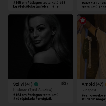
#165 cm #átlagos testalkatú #58
#elvált #178 c
kg #felsőfokú tanfolyam #nem
testalkatú #ne
dohányzik
szeretne gyere
2
Szilvi
(41)
Arnold
(47)
Innsbruck (Tyrol, Ausztria)
Budapest
#164 cm #átlagos testalkatú
#van gyereke és
#középiskola #e-cigizik
#170 cm magas
szeretne gyere