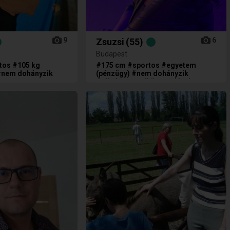
9
6
Zsuzsi
(55)
Budapest
tos #105 kg
#175 cm #sportos #egyetem
#nem dohányzik
(pénzügy) #nem dohányzik
#alkalmazott (közgazdász)