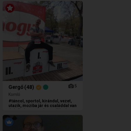
5
Gergő
(48)
Komló
#táncol, sportol, kirándul, vezet,
utazik, moziba jár és családdal van
#elvált #sportos #tetoválásai:
kisebb tetoválásai vannak #halak
jegyű