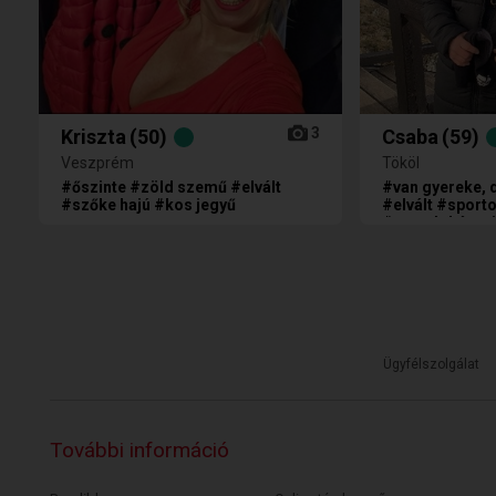
3
Kriszta
(50)
Csaba
(59)
Veszprém
Tököl
#őszinte #zöld szemű #elvált
#van gyereke, d
#szőke hajú #kos jegyű
#elvált #sport
#nem dohányz
Ügyfélszolgálat
További információ