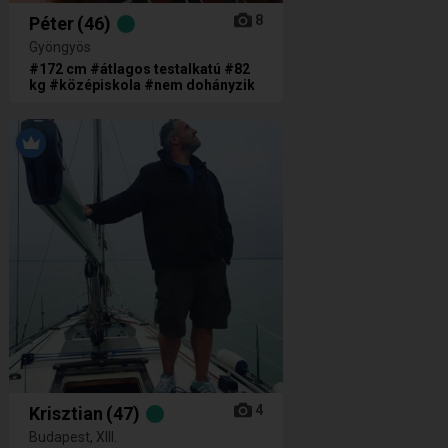
8
Péter
(46)
Gyöngyös
#172 cm #átlagos testalkatú #82
kg #középiskola #nem dohányzik
4
Krisztian
(47)
Budapest, XIII.