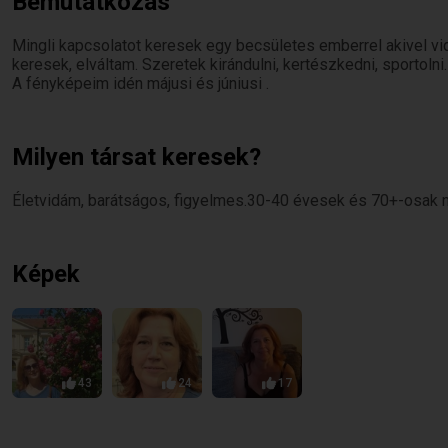
Bemutatkozás
Mingli kapcsolatot keresek egy becsületes emberrel akivel 
keresek, elváltam. Szeretek kirándulni, kertészkedni, sportoln
A fényképeim idén májusi és júniusi .
Milyen társat keresek?
Életvidám, barátságos, figyelmes.30-40 évesek és 70+-osak 
Képek
43
24
17