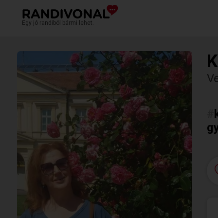
Egy jó randiból bármi lehet.
K
V
#
gy