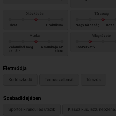
Öltözködés
Társaság
Divat
Praktikum
Nagy társaság
Közel
Munka
Világnézete
Valamiből meg
A munkája az
Konzervatív
kell élni
élete
Életmódja
Kertészkedő
Természetbarát
Túrázós
Szabadidejében
Sportol, kirándul és utazik
Klasszikus, jazz, népzene,