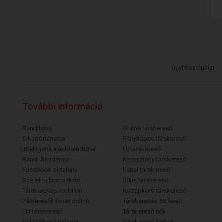
Ügyfélszolgálat
További információ
Randiblog
Online társkereső
Sikertörténetek
Fényképes társkereső
Intelligens ajánlórendszer
Új társkereső
Randi Akadémia
Keresztény társkereső
Facebook oldalunk
Fiatal társkereső
Szerelmi horoszkóp
30as társkereső
Társkeresés mobilon
Középkorú társkereső
Párkeresők most online
Társkeresés 50 felett
Elit társkereső
Társkereső nők
Válófélben lévőknek
Társkereső férfiak