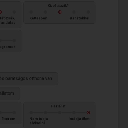
Kivel utazik?
Hátizsák,
Kettesben
Barátokkal
rándulás
ogramok
és barátságos otthona van
iállatom
Háziállat
Étterem
Nem tudja
Imádja őket
elviselni