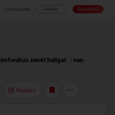
Ügyfélszolgálat
Belépés
Regisztráció
zimfonikus zenét hallgat
#
van
Randizz