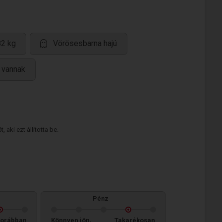
82 kg
Vörösesbarna hajú
i vannak
 aki ezt állította be.
Pénz
orábban
Könnyen jön,
Takarékosan