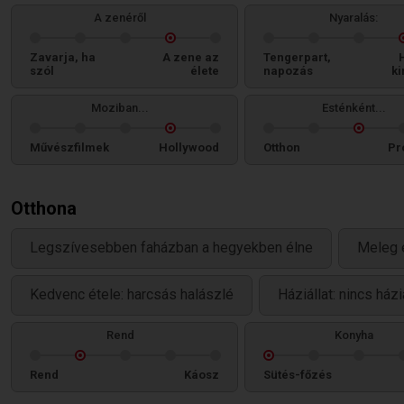
A zenéről
Nyaralás:
Zavarja, ha
A zene az
Tengerpart,
szól
élete
napozás
ki
Moziban...
Esténként...
Művészfilmek
Hollywood
Otthon
Pr
Otthona
Legszívesebben faházban a hegyekben élne
Meleg 
Kedvenc étele: harcsás halászlé
Háziállat: nincs ház
Rend
Konyha
Rend
Káosz
Sütés-főzés