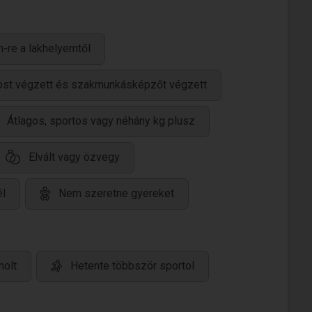
-re a lakhelyemtől
ánost végzett és szakmunkásképzőt végzett
Átlagos, sportos vagy néhány kg plusz
Elvált vagy özvegy
él
Nem szeretne gyereket
holt
Hetente többször sportol