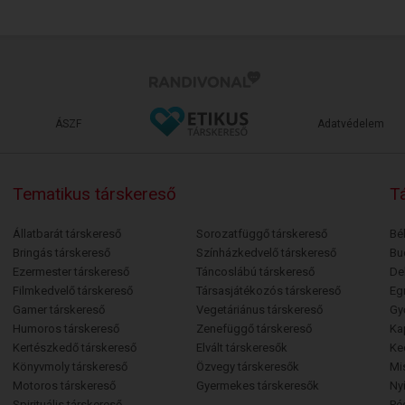
ÁSZF
Adatvédelem
Tematikus társkereső
Tá
Állatbarát társkereső
Sorozatfüggő társkereső
Bé
Bringás társkereső
Színházkedvelő társkereső
Bu
Ezermester társkereső
Táncoslábú társkereső
De
Filmkedvelő társkereső
Társasjátékozós társkereső
Egr
Gamer társkereső
Vegetáriánus társkereső
Gy
Humoros társkereső
Zenefüggő társkereső
Ka
Kertészkedő társkereső
Elvált társkeresők
Ke
Könyvmoly társkereső
Özvegy társkeresők
Mi
Motoros társkereső
Gyermekes társkeresők
Ny
Spirituális társkereső
Pé