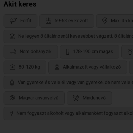
Akit keres
Férfit
59-63 év között
Max. 35 km
Ne legyen 8 általánosnál kevesebbet végzett, 8 által
Nem dohányzik
178-190 cm magas
80-120 kg
Alkalmazott vagy vállalkozó
Van gyereke és vele él vagy van gyereke, de nem vele 
Magyar anyanyelvű
Mindenevő
Nem fogyaszt alkoholt vagy alkalmanként fogyaszt alko