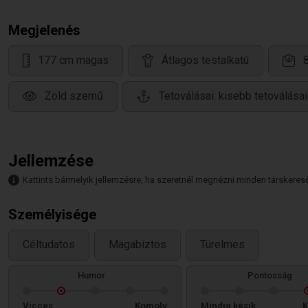
Megjelenés
177 cm magas
Átlagos testalkatú
Zöld szemű
Tetoválásai: kisebb tetoválása
Jellemzése
Kattints bármelyik jellemzésre, ha szeretnél megnézni minden társkeresőt,
Személyisége
Céltudatos
Magabiztos
Türelmes
Humor
Pontosság
Vicces
Komoly
Mindig késik
K