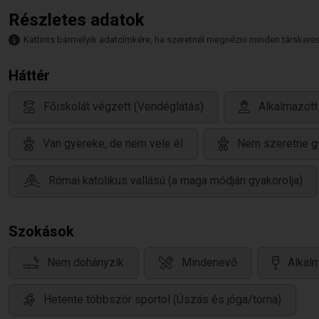
Részletes adatok
Kattints bármelyik adatcímkére, ha szeretnél megnézni minden társkeresőt,
Háttér
Főiskolát végzett (Vendéglátás)
Alkalmazott
Van gyereke, de nem vele él
Nem szeretne g
Római katolikus vallású (a maga módján gyakorolja)
Szokások
Nem dohányzik
Mindenevő
Alkalm
Hetente többször sportol (Úszás és jóga/torna)