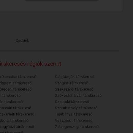
Cookiek
rskeresés régiók szerint
késcsabai társkereső
Salgótarjáni társkereső
dapesti társkereső
Szegedi társkereső
breceni társkereső
Szekszárdi társkereső
i társkereső
Székesfehérvári társkereső
őri társkereső
Szolnoki társkereső
posvári társkereső
Szombathelyi társkereső
cskeméti társkereső
Tatabányai társkereső
skolci társkereső
Veszprémi társkereső
íregyházi társkereső
Zalaegerszegi társkereső
csi társkereső