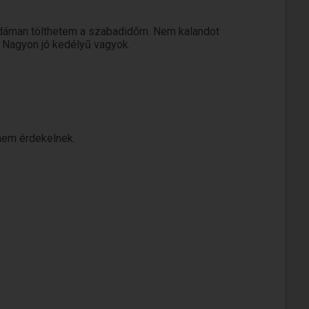
vidáman tölthetem a szabadidőm. Nem kalandot
i. Nagyon jó kedélyű vagyok.
nem érdekelnek.