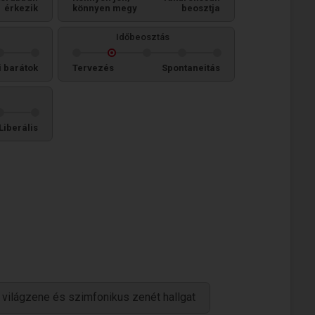
érkezik
könnyen megy
beosztja
Időbeosztás
i barátok
Tervezés
Spontaneitás
Liberális
 világzene és szimfonikus zenét hallgat