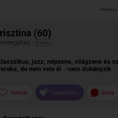
Randiblog
risztina (60)
eresegyház
Térkép
klasszikus, jazz, népzene, világzene és s
ereke, de nem vele él
#
nem dohányzik
Tetszik
SzuperSzív
Üzenj