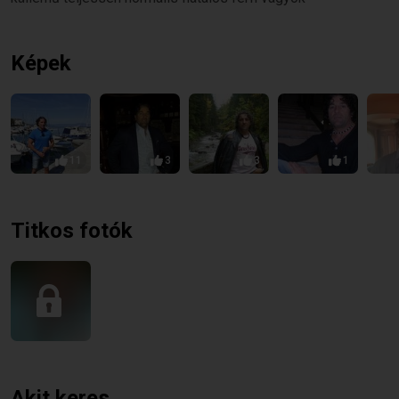
Képek
11
3
3
1
Titkos fotók
Akit keres