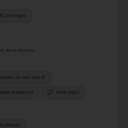
182 cm magas
 aki ezt állította be.
yereke, de nem vele él
gyar anyanyelvű
Halak jegyű
és/fitnesz