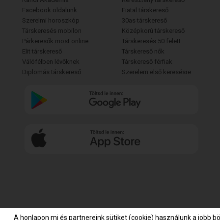
Facebook oldalunk
Fiatal társkereső
Szerelmi horoszkóp
30as társkereső
Társkeresés mobilon
Középkorú társkereső
Párkeresők most online
Társkeresés 50 felett
Elit társkereső
Társkereső nők
Válófélben lévőknek
Társkereső férfiak
Diplomás társkereső
Szerelem első keresésre
A honlapon mi és partnereink sütiket (cookie) használunk a jobb b