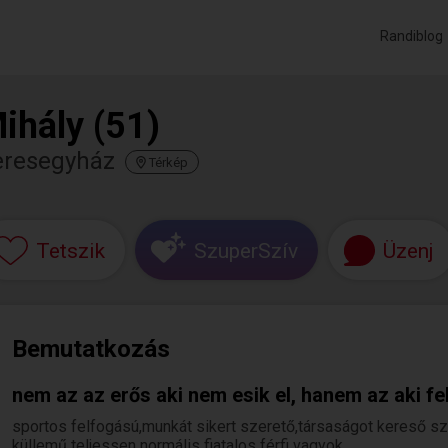
Randiblog
ihály (51)
eresegyház
Térkép
Tetszik
SzuperSzív
Üzenj
Bemutatkozás
nem az az erős aki nem esik el, hanem az aki fel 
sportos felfogású,munkát sikert szerető,társaságot kereső sz
küllemű teljessen normális fiatalos férfi vagyok