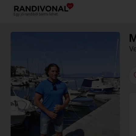
Egy jó randiból bármi lehet.
M
V