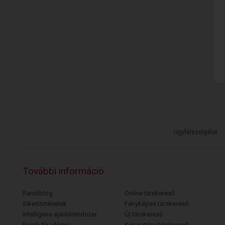
Ügyfélszolgálat
További információ
Randiblog
Online társkereső
Sikertörténetek
Fényképes társkereső
Intelligens ajánlórendszer
Új társkereső
Randi Akadémia
Keresztény társkereső