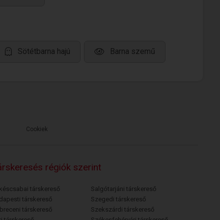
Sötétbarna hajú
Barna szemű
Cookiek
rskeresés régiók szerint
késcsabai társkereső
Salgótarjáni társkereső
dapesti társkereső
Szegedi társkereső
breceni társkereső
Szekszárdi társkereső
i társkereső
Székesfehérvári társkereső