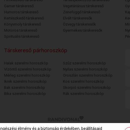
Gamer társkereső
Vegetáriánus társkereső
Gy
Humoros társkereső
Zenefüggő társkereső
Ka
Kertészkedő társkereső
Elvált társkeresők
Ke
Könyvmoly társkereső
Özvegy társkeresők
Mi
Motoros társkereső
Gyermekes társkeresők
Ny
Spirituális társkereső
Pé
Társkereső párhoroszkóp
Halak szerelmi horoszkóp
Szűz szerelmi horoszkóp
Vízöntő szerelmi horoszkóp
Nyilas szerelmi horoszkóp
Mérleg szerelmi horoszkóp
Oroszlán szerelmi horoszkóp
Ikrek szerelmi horoszkóp
Kos szerelmi horoszkóp
Bak szerelmi horoszkóp
Skorpió szerelmi horoszkóp
Bika szerelmi horoszkóp
Rák szerelmi horoszkóp
öngészési élmény és a biztonság érdekében, beállításaid