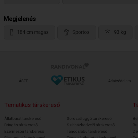
Megjelenés
184 cm magas
Sportos
93 kg
ÁSZF
Adatvédelem
Tematikus társkereső
Tá
Állatbarát társkereső
Sorozatfüggő társkereső
Bé
Bringás társkereső
Színházkedvelő társkereső
Bu
Ezermester társkereső
Táncoslábú társkereső
De
Filmkedvelő társkereső
Társasjátékozós társkereső
Egr