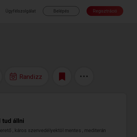
Ügyfélszolgálat
Belépés
Regisztráció
Randizz
tud állni
erető , káros szenvedélyektöl mentes , mediterán