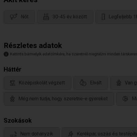
Nőt
30-45 év között
Legfeljebb 
Részletes adatok
Kattints bármelyik adatcímkére, ha szeretnél megnézni minden társkeresőt,
Háttér
Középiskolát végzett
Elvált
Van g
Még nem tudja, hogy szeretne-e gyereket
Ma
Szokások
Nem dohányzik
Kerékpár, úszás és testépít