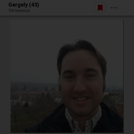
Gergely (43)
Belépés
Vértesacsa
Egy jó randiból bármi lehet.