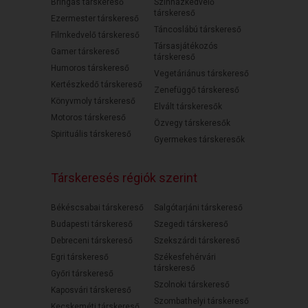
Bringás társkereső
Színházkedvelő
társkereső
Ezermester társkereső
Táncoslábú társkereső
Filmkedvelő társkereső
Társasjátékozós
Gamer társkereső
társkereső
Humoros társkereső
Vegetáriánus társkereső
Kertészkedő társkereső
Zenefüggő társkereső
Könyvmoly társkereső
Elvált társkeresők
Motoros társkereső
Özvegy társkeresők
Spirituális társkereső
Gyermekes társkeresők
Társkeresés régiók szerint
Békéscsabai társkereső
Salgótarjáni társkereső
Budapesti társkereső
Szegedi társkereső
Debreceni társkereső
Szekszárdi társkereső
Egri társkereső
Székesfehérvári
társkereső
Győri társkereső
Szolnoki társkereső
Kaposvári társkereső
Szombathelyi társkereső
Kecskeméti társkereső