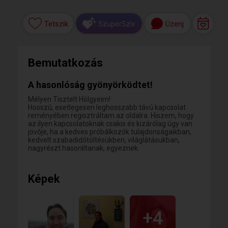
Tetszik
Üzenj
SzuperSzív
Bemutatkozás
A hasonlóság gyönyörködtet!
Mélyen Tisztelt Hölgyeim!
Hosszú, esetlegesen leghosszabb távú kapcsolat
reményében regisztráltam az oldalra. Hiszem, hogy
az ilyen kapcsolatoknak csakis és kizárólag úgy van
jövője, ha a kedves próbálkozók tulajdonságaikban,
kedvelt szabadidőtöltésükben, világlátásukban,
nagyrészt hasonlítanak, egyeznek.
Képek
+4