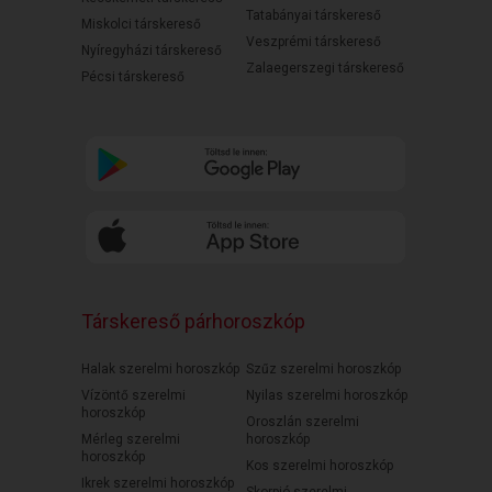
Tatabányai társkereső
Miskolci társkereső
Veszprémi társkereső
Nyíregyházi társkereső
Zalaegerszegi társkereső
Pécsi társkereső
Társkereső párhoroszkóp
Halak szerelmi horoszkóp
Szűz szerelmi horoszkóp
Vízöntő szerelmi
Nyilas szerelmi horoszkóp
horoszkóp
Oroszlán szerelmi
Mérleg szerelmi
horoszkóp
horoszkóp
Kos szerelmi horoszkóp
Ikrek szerelmi horoszkóp
Skorpió szerelmi