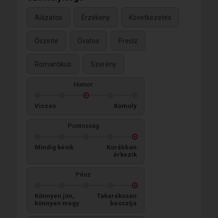
Alázatos
Érzékeny
Következetes
Őszinte
Óvatos
Precíz
Romantikus
Szerény
Humor
Vicces
Komoly
Pontosság
Mindig késik
Korábban
érkezik
Pénz
Könnyen jön,
Takarékosan
könnyen megy
beosztja