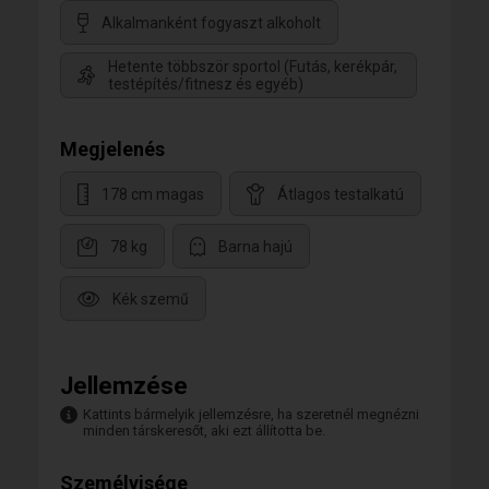
Alkalmanként fogyaszt alkoholt
Hetente többször sportol (Futás, kerékpár,
testépítés/fitnesz és egyéb)
Megjelenés
178 cm magas
Átlagos testalkatú
78 kg
Barna hajú
Kék szemű
Jellemzése
Kattints bármelyik jellemzésre, ha szeretnél megnézni
minden társkeresőt, aki ezt állította be.
Személyisége