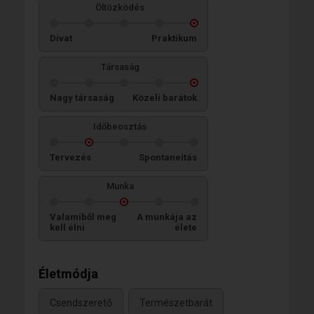
Öltözködés
Divat
Praktikum
Társaság
Nagy társaság
Közeli barátok
Időbeosztás
Tervezés
Spontaneitás
Munka
Valamiből meg
A munkája az
kell élni
élete
Életmódja
Csendszerető
Természetbarát