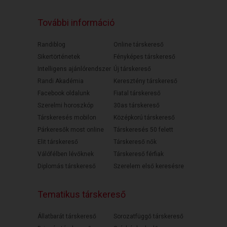
További információ
Randiblog
Online társkereső
Sikertörténetek
Fényképes társkereső
Intelligens ajánlórendszer
Új társkereső
Randi Akadémia
Keresztény társkereső
Facebook oldalunk
Fiatal társkereső
Szerelmi horoszkóp
30as társkereső
Társkeresés mobilon
Középkorú társkereső
Párkeresők most online
Társkeresés 50 felett
Elit társkereső
Társkereső nők
Válófélben lévőknek
Társkereső férfiak
Diplomás társkereső
Szerelem első keresésre
Tematikus társkereső
Állatbarát társkereső
Sorozatfüggő társkereső