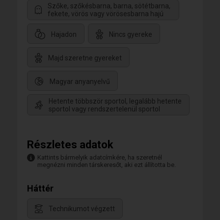
Szőke, szőkésbarna, barna, sötétbarna,
fekete, vörös vagy vörösesbarna hajú
Hajadon
Nincs gyereke
Majd szeretne gyereket
Magyar anyanyelvű
Hetente többször sportol, legalább hetente
sportol vagy rendszertelenül sportol
Részletes adatok
Kattints bármelyik adatcímkére, ha szeretnél
megnézni minden társkeresőt, aki ezt állította be.
Háttér
Technikumot végzett