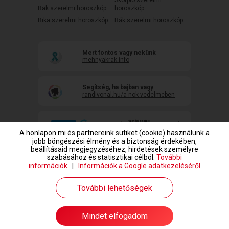
Bak szerelmi horoszkóp
horoszkóp
Bika szerelmi horoszkóp
Rák szerelmi horoszkóp
Mert fontos vagy nekünk
mehnyakrak.info
Segítség, ha bajban vagy
randivonal.hu/a-nok-vedelmeben
A honlapon mi és partnereink sütiket (cookie) használunk a
jobb böngészési élmény és a biztonság érdekében,
beállításaid megjegyzéséhez, hirdetések személyre
szabásához és statisztikai célból.
További
információk
|
Információk a Google adatkezeléséről
www.randivonal.hu © Copyright 1999-2026 Dating Central Europe Zrt.
További lehetőségek
Mindet elfogadom