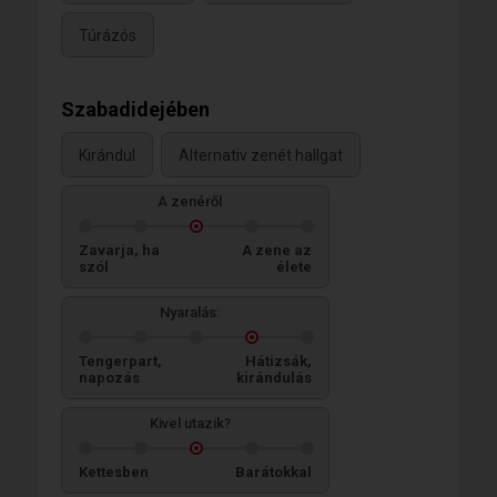
Túrázós
Szabadidejében
Kirándul
Alternativ zenét hallgat
A zenéről
Zavarja, ha
A zene az
szól
élete
Nyaralás:
Tengerpart,
Hátizsák,
napozás
kirándulás
Kivel utazik?
Kettesben
Barátokkal