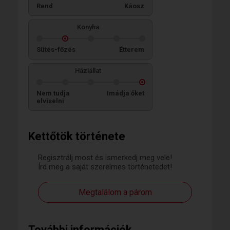
Rend
Káosz
Konyha
Sütés-főzés
Étterem
Háziállat
Nem tudja
Imádja őket
elviselni
Kettőtök története
Regisztrálj most és ismerkedj meg vele!
Írd meg a saját szerelmes történetedet!
Megtalálom a párom
További információk