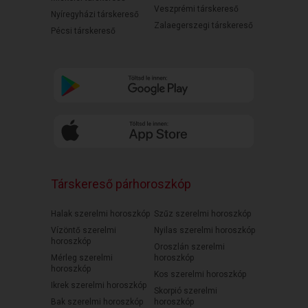
Veszprémi társkereső
Nyíregyházi társkereső
Zalaegerszegi társkereső
Pécsi társkereső
Társkereső párhoroszkóp
Halak szerelmi horoszkóp
Szűz szerelmi horoszkóp
Vízöntő szerelmi
Nyilas szerelmi horoszkóp
horoszkóp
Oroszlán szerelmi
Mérleg szerelmi
horoszkóp
horoszkóp
Kos szerelmi horoszkóp
Ikrek szerelmi horoszkóp
Skorpió szerelmi
Bak szerelmi horoszkóp
horoszkóp