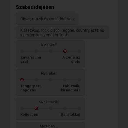
Szabadidejében
Olvas, utazik és családdal van
Klasszikus, rock, disco, reggae, country, jazz és
szimfonikus zenét hallgat
A zenéről
Zavarja, ha
A zene az
szól
élete
Nyaralás:
Tengerpart,
Hátizsák,
napozás
kirándulás
Kivel utazik?
Kettesben
Barátokkal
Moziban...