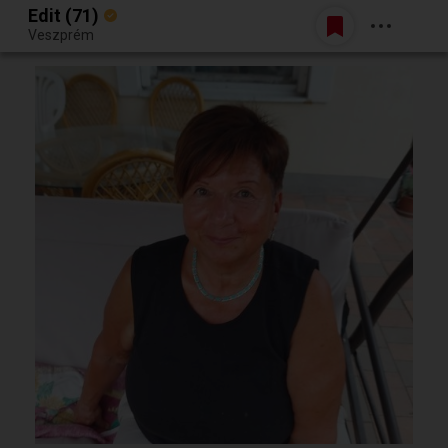
Edit (71)
Belépés
Veszprém
Egy jó randiból bármi lehet.