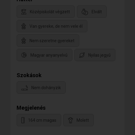
Középiskolát végzett
Elvált
Van gyereke, de nem vele él
Nem szeretne gyereket
Magyar anyanyelvű
Nyilas jegyű
Szokások
Nem dohányzik
Megjelenés
164 cm magas
Molett