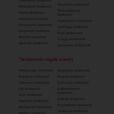
Ezermester társkereső
Táncoslábú társkereső
Filmkedvelő társkereső
Társasjátékozós
Gamer társkereső
társkereső
Humoros társkereső
Vegetáriánus társkereső
Kertészkedő társkereső
Zenefüggő társkereső
Könyvmoly társkereső
Elvált társkeresők
Motoros társkereső
Özvegy társkeresők
Spirituális társkereső
Gyermekes társkeresők
Társkeresés régiók szerint
Békéscsabai társkereső
Salgótarjáni társkereső
Budapesti társkereső
Szegedi társkereső
Debreceni társkereső
Szekszárdi társkereső
Egri társkereső
Székesfehérvári
társkereső
Győri társkereső
Szolnoki társkereső
Kaposvári társkereső
Szombathelyi társkereső
Kecskeméti társkereső
Tatabányai társkereső
Miskolci társkereső