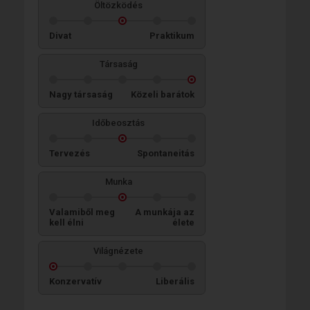
Öltözködés
Divat
Praktikum
Társaság
Nagy társaság
Közeli barátok
Időbeosztás
Tervezés
Spontaneitás
Munka
Valamiből meg
A munkája az
kell élni
élete
Világnézete
Konzervatív
Liberális