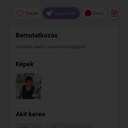
Tetszik
Üzenj
SzuperSzív
Bemutatkozás
Szeretek utazni, olvasni és beszélgetni.
Képek
8
Akit keres