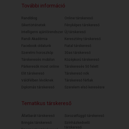
További információ
Randiblog
Online társkereső
Sikertörténetek
Fényképes társkereső
Intelligens ajánlórendszer
Új társkereső
Randi Akadémia
Keresztény társkereső
Facebook oldalunk
Fiatal társkereső
Szerelmi horoszkóp
30as társkereső
Társkeresés mobilon
Középkorú társkereső
Párkeresők most online
Társkeresés 50 felett
Elit társkereső
Társkereső nők
Válófélben lévőknek
Társkereső férfiak
Diplomás társkereső
Szerelem első keresésre
Tematikus társkereső
Állatbarát társkereső
Sorozatfüggő társkereső
Bringás társkereső
Színházkedvelő
társkereső