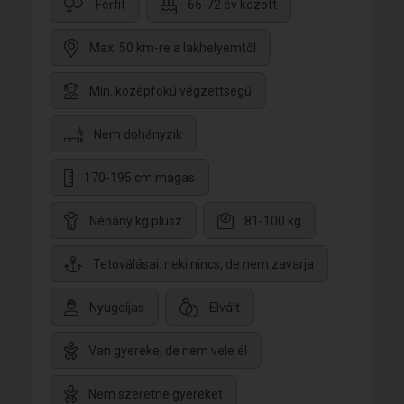
Férfit
66-72 év között
Max. 50 km-re a lakhelyemtől
Min. középfokú végzettségű
Nem dohányzik
170-195 cm magas
Néhány kg plusz
81-100 kg
Tetoválásai: neki nincs, de nem zavarja
Nyugdíjas
Elvált
Van gyereke, de nem vele él
Nem szeretne gyereket