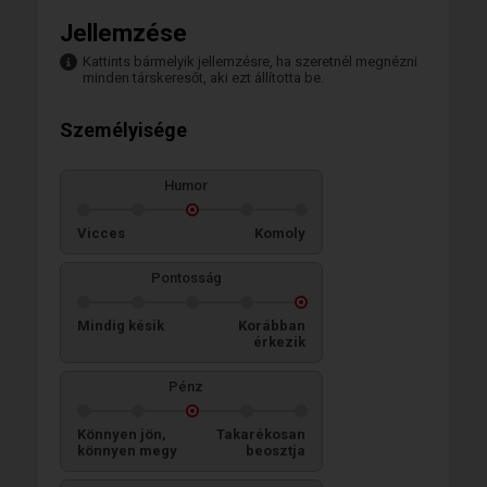
Jellemzése
Kattints bármelyik jellemzésre, ha szeretnél megnézni
minden társkeresőt, aki ezt állította be.
Személyisége
Humor
Vicces
Komoly
Pontosság
Mindig késik
Korábban
érkezik
Pénz
Könnyen jön,
Takarékosan
könnyen megy
beosztja